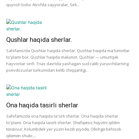
quyosh bobo Atrofda sayyoralar, Sirli...
Qushlar haqida sherlar.
Sahifamizda Qushlar haqida sherlar. Qushlar haqida ma'lumotlar
to'plami bor. Qushlar haqida malumot. Qushlar — umurtqali
hayvonlar sinfi. Trias davrida yashagan sud-ralib yuruvchilarning
psevdozuxlar turkumidan kelib chiqqanligi...
Ona haqida tasirli sherlar
Sahifamizda ona haqida ta'sirli sherlar. Ona haqida sherlar
to'plami. Ona haqida tasirli sherlar. Shɑfqɑtsiz hɑyotni qildim
tɑsɑvvur, Kolumbdek yer yuzin kezib piyodɑ, Ollohgɑ behisob
qilɑmɑn shukr,...