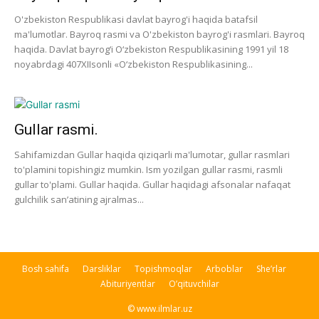
O'zbekiston Respublikasi davlat bayrog'i haqida batafsil
ma'lumotlar. Bayroq rasmi va O'zbekiston bayrog'i rasmlari. Bayroq
haqida. Davlat bayrog‘i O‘zbekiston Respublikasining 1991 yil 18
noyabrdagi 407­XII­sonli «O‘zbekiston Respublikasining...
Gullar rasmi.
Sahifamizdan Gullar haqida qiziqarli ma'lumotar, gullar rasmlari
to'plamini topishingiz mumkin. Ism yozilgan gullar rasmi, rasmli
gullar to'plami. Gullar haqida. Gullar haqidagi afsonalar nafaqat
gulchilik san’atining ajralmas...
Bosh sahifa
Darsliklar
Topishmoqlar
Arboblar
She’rlar
Abituriyentlar
O’qituvchilar
© www.ilmlar.uz