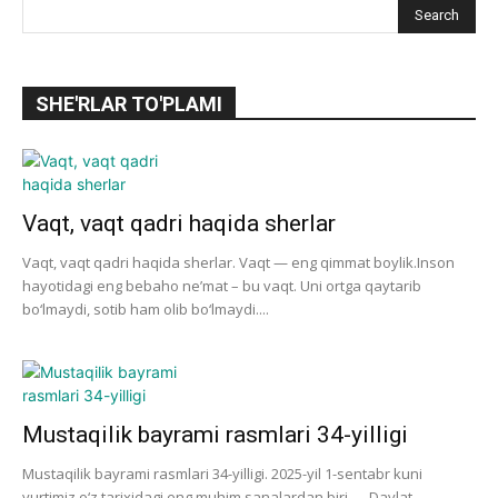
SHE'RLAR TO'PLAMI
Vaqt, vaqt qadri haqida sherlar
Vaqt, vaqt qadri haqida sherlar. Vaqt — eng qimmat boylik.Inson
hayotidagi eng bebaho ne’mat – bu vaqt. Uni ortga qaytarib
bo‘lmaydi, sotib ham olib bo‘lmaydi....
Mustaqilik bayrami rasmlari 34-yilligi
Mustaqilik bayrami rasmlari 34-yilligi. 2025-yil 1-sentabr kuni
yurtimiz o‘z tarixidagi eng muhim sanalardan biri — Davlat