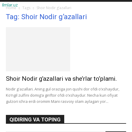
Ilmlar.uz
Home
Tags
Shoir Nodir g’azallari
Tag: Shoir Nodir g’azallari
Shoir Nodir g’azallari va she’rlar to’plami.
Nodir g'azallari. Aning gul oraziga jon qushi dor o‘ldi o‘xshaydur,
Ko‘ngil zulfini domig‘a giriftor o‘ldi o‘xshaydur. Necha kun ofiyat
gulzori ichra erdi oromim Mani rasvoiy olam aylagan yor...
QIDIRING VA TOPING