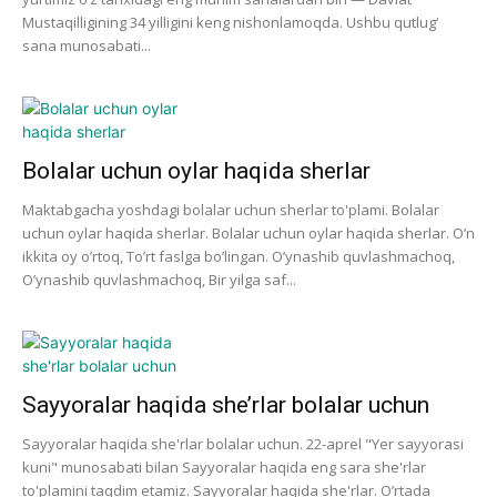
Mustaqilligining 34 yilligini keng nishonlamoqda. Ushbu qutlug‘
sana munosabati...
Bolalar uchun oylar haqida sherlar
Maktabgacha yoshdagi bolalar uchun sherlar to'plami. Bolalar
uchun oylar haqida sherlar. Bolalar uchun oylar haqida sherlar. O’n
ikkita oy o’rtoq, To’rt faslga bo’lingan. O’ynashib quvlashmachoq,
O’ynashib quvlashmachoq, Bir yilga saf...
Sayyoralar haqida she’rlar bolalar uchun
Sayyoralar haqida she'rlar bolalar uchun. 22-aprel "Yer sayyorasi
kuni" munosabati bilan Sayyoralar haqida eng sara she'rlar
to'plamini taqdim etamiz. Sayyoralar haqida she'rlar. O’rtada