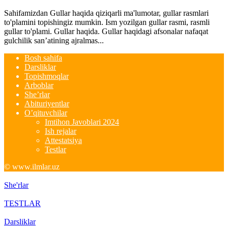
Sahifamizdan Gullar haqida qiziqarli ma'lumotar, gullar rasmlari
to'plamini topishingiz mumkin. Ism yozilgan gullar rasmi, rasmli
gullar to'plami. Gullar haqida. Gullar haqidagi afsonalar nafaqat
gulchilik san’atining ajralmas...
Bosh sahifa
Darsliklar
Topishmoqlar
Arboblar
She’rlar
Abituriyentlar
O’qituvchilar
Imtihon Javoblari 2024
Ish rejalar
Attestatsiya
Testlar
© www.ilmlar.uz
She'rlar
TESTLAR
Darsliklar