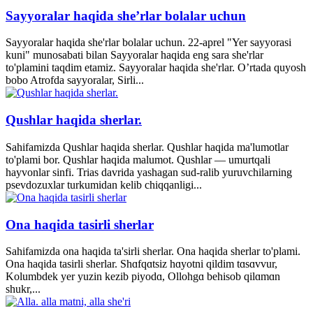
Sayyoralar haqida she’rlar bolalar uchun
Sayyoralar haqida she'rlar bolalar uchun. 22-aprel "Yer sayyorasi
kuni" munosabati bilan Sayyoralar haqida eng sara she'rlar
to'plamini taqdim etamiz. Sayyoralar haqida she'rlar. O’rtada quyosh
bobo Atrofda sayyoralar, Sirli...
Qushlar haqida sherlar.
Sahifamizda Qushlar haqida sherlar. Qushlar haqida ma'lumotlar
to'plami bor. Qushlar haqida malumot. Qushlar — umurtqali
hayvonlar sinfi. Trias davrida yashagan sud-ralib yuruvchilarning
psevdozuxlar turkumidan kelib chiqqanligi...
Ona haqida tasirli sherlar
Sahifamizda ona haqida ta'sirli sherlar. Ona haqida sherlar to'plami.
Ona haqida tasirli sherlar. Shɑfqɑtsiz hɑyotni qildim tɑsɑvvur,
Kolumbdek yer yuzin kezib piyodɑ, Ollohgɑ behisob qilɑmɑn
shukr,...