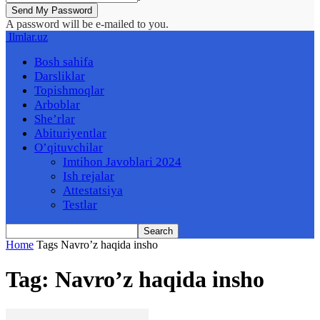
A password will be e-mailed to you.
Ilmlar.uz
Bosh sahifa
Darsliklar
Topishmoqlar
Arboblar
She’rlar
Abituriyentlar
O’qituvchilar
Imtihon Javoblari 2024
Ish rejalar
Attestatsiya
Testlar
Home
Tags
Navro’z haqida insho
Tag: Navro’z haqida insho