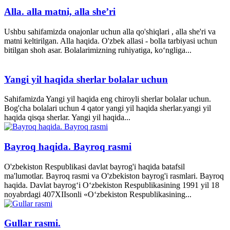
Alla. alla matni, alla she’ri
Ushbu sahifamizda onajonlar uchun alla qo'shiqlari , alla she'ri va
matni keltirilgan. Alla haqida. O'zbek allasi - bolla tarbiyasi uchun
bitilgan shoh asar. Bolalarimizning ruhiyatiga, ko‘ngliga...
Yangi yil haqida sherlar bolalar uchun
Sahifamizda Yangi yil haqida eng chiroyli sherlar bolalar uchun.
Bog'cha bolalari uchun 4 qator yangi yil haqida sherlar.yangi yil
haqida qisqa sherlar. Yangi yil haqida...
Bayroq haqida. Bayroq rasmi
O'zbekiston Respublikasi davlat bayrog'i haqida batafsil
ma'lumotlar. Bayroq rasmi va O'zbekiston bayrog'i rasmlari. Bayroq
haqida. Davlat bayrog‘i O‘zbekiston Respublikasining 1991 yil 18
noyabrdagi 407­XII­sonli «O‘zbekiston Respublikasining...
Gullar rasmi.