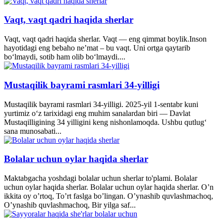
Vaqt, vaqt qadri haqida sherlar
Vaqt, vaqt qadri haqida sherlar. Vaqt — eng qimmat boylik.Inson
hayotidagi eng bebaho ne’mat – bu vaqt. Uni ortga qaytarib
bo‘lmaydi, sotib ham olib bo‘lmaydi....
Mustaqilik bayrami rasmlari 34-yilligi
Mustaqilik bayrami rasmlari 34-yilligi. 2025-yil 1-sentabr kuni
yurtimiz o‘z tarixidagi eng muhim sanalardan biri — Davlat
Mustaqilligining 34 yilligini keng nishonlamoqda. Ushbu qutlug‘
sana munosabati...
Bolalar uchun oylar haqida sherlar
Maktabgacha yoshdagi bolalar uchun sherlar to'plami. Bolalar
uchun oylar haqida sherlar. Bolalar uchun oylar haqida sherlar. O’n
ikkita oy o’rtoq, To’rt faslga bo’lingan. O’ynashib quvlashmachoq,
O’ynashib quvlashmachoq, Bir yilga saf...