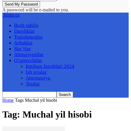
A password will be e-mailed to you.
Ilmlar.uz
Bosh sahifa
Darsliklar
Topishmoqlar
Arboblar
She’rlar
Abituriyentlar
O’qituvchilar
Imtihon Javoblari 2024
Ish rejalar
Attestatsiya
Testlar
Home
Tags
Muchal yil hisobi
Tag: Muchal yil hisobi