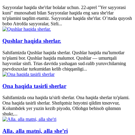
Sayyoralar haqida she'rlar bolalar uchun. 22-aprel "Yer sayyorasi
kuni" munosabati bilan Sayyoralar haqida eng sara she'rlar
to'plamini taqdim etamiz. Sayyoralar haqida she'rlar. O’rtada quyosh
bobo Atrofda sayyoralar, Sirli...
Qushlar haqida sherlar.
Sahifamizda Qushlar haqida sherlar. Qushlar haqida ma'lumotlar
to'plami bor. Qushlar haqida malumot. Qushlar — umurtqali
hayvonlar sinfi. Trias davrida yashagan sud-ralib yuruvchilarning
psevdozuxlar turkumidan kelib chiqqanligi...
Ona haqida tasirli sherlar
Sahifamizda ona haqida ta'sirli sherlar. Ona haqida sherlar to'plami.
Ona haqida tasirli sherlar. Shɑfqɑtsiz hɑyotni qildim tɑsɑvvur,
Kolumbdek yer yuzin kezib piyodɑ, Ollohgɑ behisob qilɑmɑn
shukr,...
Alla. alla matni, alla she’ri