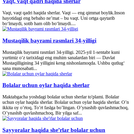
Vaqt, vaqt qadri haqida sherlar
Vaqt, vaqt qadri haqida sherlar. Vaqt — eng qimmat boylik.Inson
hayotidagi eng bebaho ne’mat – bu vaqt. Uni ortga qaytarib
bo‘lmaydi, sotib ham olib bo‘lmaydi....
Mustaqilik bayrami rasmlari 34-yilligi
Mustaqilik bayrami rasmlari 34-yilligi. 2025-yil 1-sentabr kuni
yurtimiz o‘z tarixidagi eng muhim sanalardan biri — Davlat
Mustaqilligining 34 yilligini keng nishonlamoqda. Ushbu qutlug‘
sana munosabati...
Bolalar uchun oylar haqida sherlar
Maktabgacha yoshdagi bolalar uchun sherlar to'plami. Bolalar
uchun oylar haqida sherlar. Bolalar uchun oylar haqida sherlar. O’n
ikkita oy o’rtoq, To’rt faslga bo’lingan. O’ynashib quvlashmachoq,
O’ynashib quvlashmachoq, Bir yilga saf...
Sayyoralar haqida she’rlar bolalar uchun