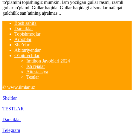
to'plamini topishingiz mumkin. Ism yozilgan gullar rasmi, rasmli
gullar to'plami. Gullar haqida. Gullar haqidagi afsonalar nafaqat
gulchilik san’atining ajralmas...
Bosh sahifa
Darsliklar
Topishmoqlar
Arboblar
She’rlar
Abituriyentlar
O’qituvchilar
Imtihon Javoblari 2024
Ish rejalar
Attestatsiya
Testlar
© www.ilmlar.uz
She'rlar
TESTLAR
Darsliklar
Telegram