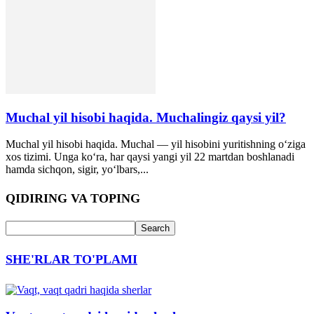
Muchal yil hisobi haqida. Muchalingiz qaysi yil?
Muchal yil hisobi haqida. Muchal — yil hisobini yuritishning o‘ziga
xos tizimi. Unga ko‘ra, har qaysi yangi yil 22 martdan boshlanadi
hamda sichqon, sigir, yo‘lbars,...
QIDIRING VA TOPING
SHE'RLAR TO'PLAMI