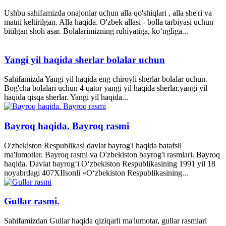
Ushbu sahifamizda onajonlar uchun alla qo'shiqlari , alla she'ri va
matni keltirilgan. Alla haqida. O'zbek allasi - bolla tarbiyasi uchun
bitilgan shoh asar. Bolalarimizning ruhiyatiga, ko‘ngliga...
Yangi yil haqida sherlar bolalar uchun
Sahifamizda Yangi yil haqida eng chiroyli sherlar bolalar uchun.
Bog'cha bolalari uchun 4 qator yangi yil haqida sherlar.yangi yil
haqida qisqa sherlar. Yangi yil haqida...
Bayroq haqida. Bayroq rasmi
O'zbekiston Respublikasi davlat bayrog'i haqida batafsil
ma'lumotlar. Bayroq rasmi va O'zbekiston bayrog'i rasmlari. Bayroq
haqida. Davlat bayrog‘i O‘zbekiston Respublikasining 1991 yil 18
noyabrdagi 407­XII­sonli «O‘zbekiston Respublikasining...
Gullar rasmi.
Sahifamizdan Gullar haqida qiziqarli ma'lumotar, gullar rasmlari