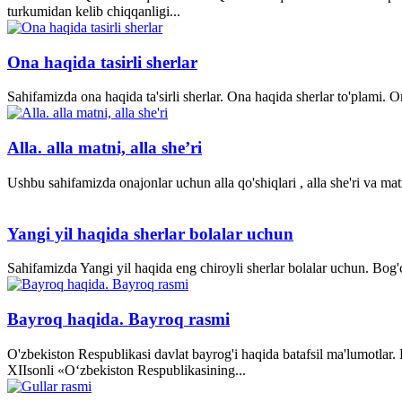
turkumidan kelib chiqqanligi...
Ona haqida tasirli sherlar
Sahifamizda ona haqida ta'sirli sherlar. Ona haqida sherlar to'plami.
Alla. alla matni, alla she’ri
Ushbu sahifamizda onajonlar uchun alla qo'shiqlari , alla she'ri va matn
Yangi yil haqida sherlar bolalar uchun
Sahifamizda Yangi yil haqida eng chiroyli sherlar bolalar uchun. Bog'ch
Bayroq haqida. Bayroq rasmi
O'zbekiston Respublikasi davlat bayrog'i haqida batafsil ma'lumotlar
XII­sonli «O‘zbekiston Respublikasining...