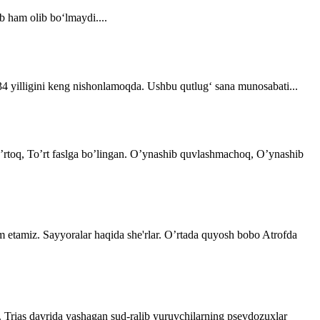
b ham olib bo‘lmaydi....
 34 yilligini keng nishonlamoqda. Ushbu qutlug‘ sana munosabati...
 o’rtoq, To’rt faslga bo’lingan. O’ynashib quvlashmachoq, O’ynashib
im etamiz. Sayyoralar haqida she'rlar. O’rtada quyosh bobo Atrofda
. Trias davrida yashagan sud-ralib yuruvchilarning psevdozuxlar