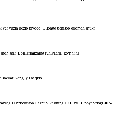
dek yer yuzin kezib piyodɑ, Ollohgɑ behisob qilɑmɑn shukr,...
 shoh asar. Bolalarimizning ruhiyatiga, ko‘ngliga...
sherlar. Yangi yil haqida...
t bayrog‘i O‘zbekiston Respublikasining 1991 yil 18 noyabrdagi 407­