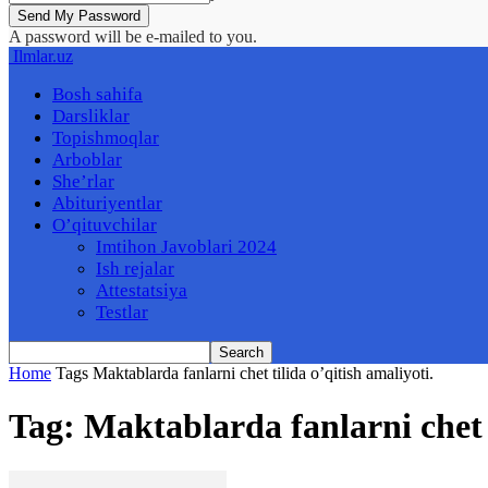
A password will be e-mailed to you.
Ilmlar.uz
Bosh sahifa
Darsliklar
Topishmoqlar
Arboblar
She’rlar
Abituriyentlar
O’qituvchilar
Imtihon Javoblari 2024
Ish rejalar
Attestatsiya
Testlar
Home
Tags
Maktablarda fanlarni chet tilida o’qitish amaliyoti.
Tag: Maktablarda fanlarni chet t