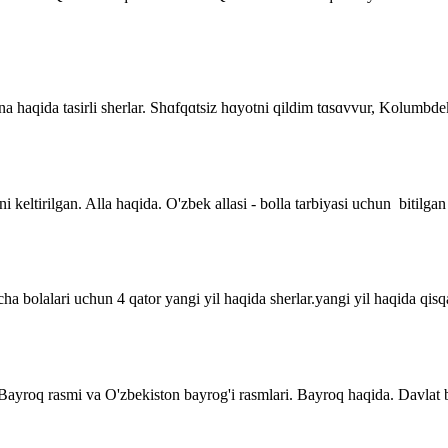
 Ona haqida tasirli sherlar. Shɑfqɑtsiz hɑyotni qildim tɑsɑvvur, Kolumb
i keltirilgan. Alla haqida. O'zbek allasi - bolla tarbiyasi uchun bitilgan
a bolalari uchun 4 qator yangi yil haqida sherlar.yangi yil haqida qisqa 
. Bayroq rasmi va O'zbekiston bayrog'i rasmlari. Bayroq haqida. Davla