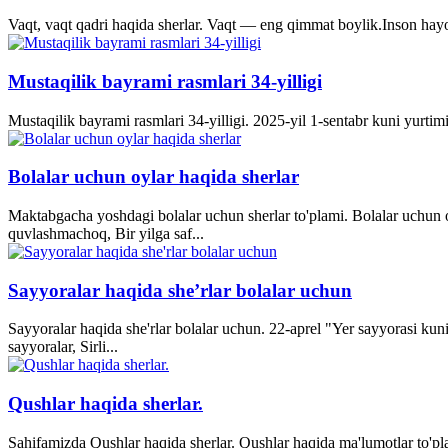
Vaqt, vaqt qadri haqida sherlar. Vaqt — eng qimmat boylik.Inson hayo
Mustaqilik bayrami rasmlari 34-yilligi
Mustaqilik bayrami rasmlari 34-yilligi. 2025-yil 1-sentabr kuni yurti
Bolalar uchun oylar haqida sherlar
Maktabgacha yoshdagi bolalar uchun sherlar to'plami. Bolalar uchun o
quvlashmachoq, Bir yilga saf...
Sayyoralar haqida she’rlar bolalar uchun
Sayyoralar haqida she'rlar bolalar uchun. 22-aprel "Yer sayyorasi kun
sayyoralar, Sirli...
Qushlar haqida sherlar.
Sahifamizda Qushlar haqida sherlar. Qushlar haqida ma'lumotlar to'p