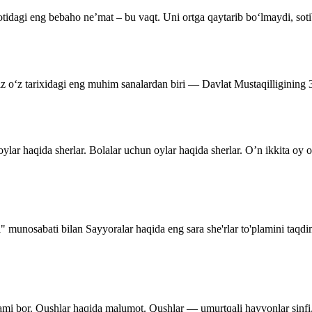
tidagi eng bebaho ne’mat – bu vaqt. Uni ortga qaytarib bo‘lmaydi, soti
miz o‘z tarixidagi eng muhim sanalardan biri — Davlat Mustaqilligining
ylar haqida sherlar. Bolalar uchun oylar haqida sherlar. O’n ikkita oy
i" munosabati bilan Sayyoralar haqida eng sara she'rlar to'plamini taqd
lami bor. Qushlar haqida malumot. Qushlar — umurtqali hayvonlar sinfi