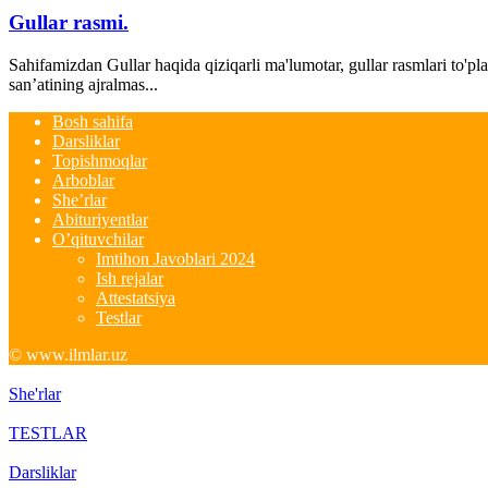
Gullar rasmi.
Sahifamizdan Gullar haqida qiziqarli ma'lumotar, gullar rasmlari to'pl
san’atining ajralmas...
Bosh sahifa
Darsliklar
Topishmoqlar
Arboblar
She’rlar
Abituriyentlar
O’qituvchilar
Imtihon Javoblari 2024
Ish rejalar
Attestatsiya
Testlar
© www.ilmlar.uz
She'rlar
TESTLAR
Darsliklar