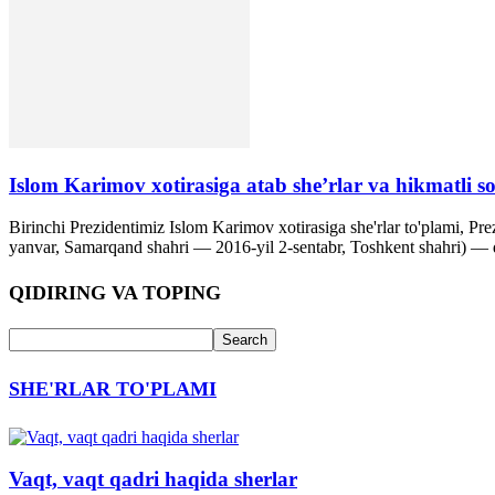
Islom Karimov xotirasiga atab she’rlar va hikmatli so’
Birinchi Prezidentimiz Islom Karimov xotirasiga she'rlar to'plami, 
yanvar, Samarqand shahri — 2016-yil 2-sentabr, Toshkent shahri) — da
QIDIRING VA TOPING
SHE'RLAR TO'PLAMI
Vaqt, vaqt qadri haqida sherlar