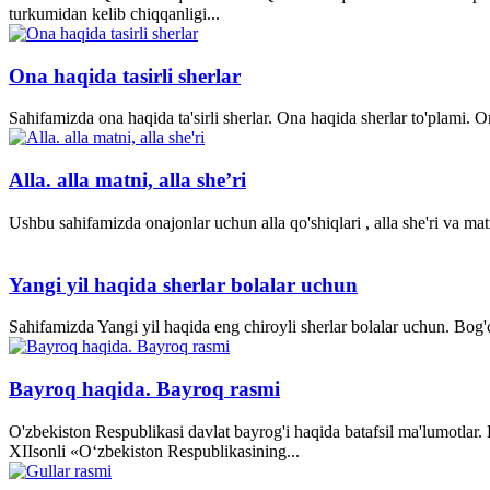
turkumidan kelib chiqqanligi...
Ona haqida tasirli sherlar
Sahifamizda ona haqida ta'sirli sherlar. Ona haqida sherlar to'plami.
Alla. alla matni, alla she’ri
Ushbu sahifamizda onajonlar uchun alla qo'shiqlari , alla she'ri va matn
Yangi yil haqida sherlar bolalar uchun
Sahifamizda Yangi yil haqida eng chiroyli sherlar bolalar uchun. Bog'ch
Bayroq haqida. Bayroq rasmi
O'zbekiston Respublikasi davlat bayrog'i haqida batafsil ma'lumotlar
XII­sonli «O‘zbekiston Respublikasining...