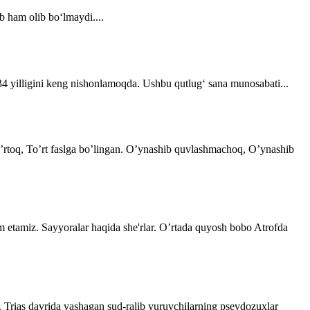
b ham olib bo‘lmaydi....
 34 yilligini keng nishonlamoqda. Ushbu qutlug‘ sana munosabati...
 o’rtoq, To’rt faslga bo’lingan. O’ynashib quvlashmachoq, O’ynashib
im etamiz. Sayyoralar haqida she'rlar. O’rtada quyosh bobo Atrofda
. Trias davrida yashagan sud-ralib yuruvchilarning psevdozuxlar