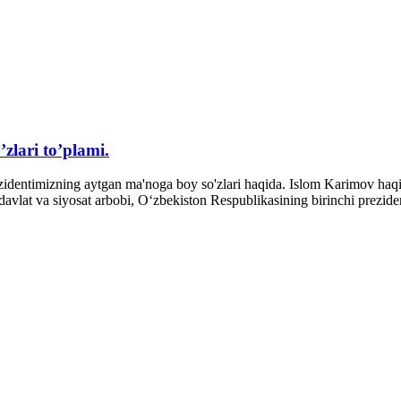
zlari to’plami.
Prezidentimizning aytgan ma'noga boy so'zlari haqida. Islom Karimov h
vlat va siyosat arbobi, Oʻzbekiston Respublikasining birinchi prezide