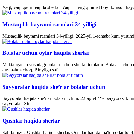
Vaqt, vaqt qadri haqida sherlar. Vaqt — eng qimmat boylik.Inson hayo
Mustaqilik bayrami rasmlari 34-yilligi
Mustaqilik bayrami rasmlari 34-yilligi. 2025-yil 1-sentabr kuni yurti
Bolalar uchun oylar haqida sherlar
Maktabgacha yoshdagi bolalar uchun sherlar to'plami. Bolalar uchun o
quvlashmachoq, Bir yilga saf...
Sayyoralar haqida she’rlar bolalar uchun
Sayyoralar haqida she'rlar bolalar uchun. 22-aprel "Yer sayyorasi kun
sayyoralar, Sirli...
Qushlar haqida sherlar.
Sahifamizda Qushlar haqida sherlar. Qushlar haqida ma'lumotlar to'p