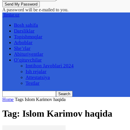
A password will be e-mailed to you.
Ilmlar.uz
Bosh sahifa
Darsliklar
Topishmoqlar
Arboblar
She’rlar
Abituriyentlar
O’qituvchilar
Imtihon Javoblari 2024
Ish rejalar
Attestatsiya
Testlar
Home
Tags
Islom Karimov haqida
Tag: Islom Karimov haqida