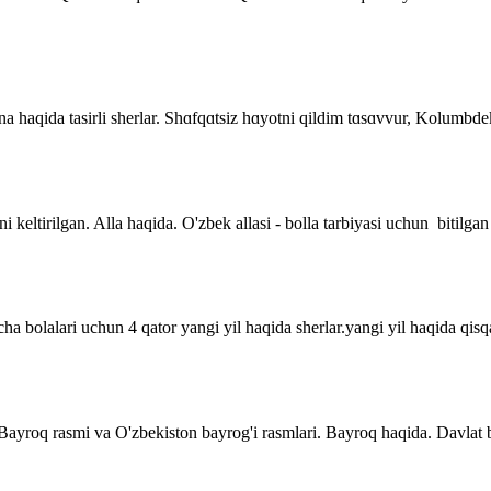
 Ona haqida tasirli sherlar. Shɑfqɑtsiz hɑyotni qildim tɑsɑvvur, Kolumb
i keltirilgan. Alla haqida. O'zbek allasi - bolla tarbiyasi uchun bitilgan
a bolalari uchun 4 qator yangi yil haqida sherlar.yangi yil haqida qisqa 
. Bayroq rasmi va O'zbekiston bayrog'i rasmlari. Bayroq haqida. Davla