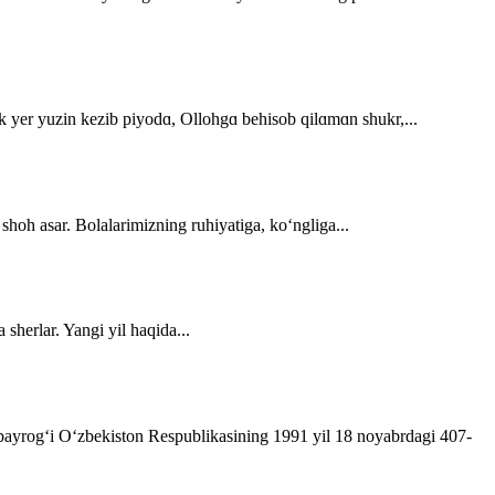
dek yer yuzin kezib piyodɑ, Ollohgɑ behisob qilɑmɑn shukr,...
 shoh asar. Bolalarimizning ruhiyatiga, ko‘ngliga...
sherlar. Yangi yil haqida...
t bayrog‘i O‘zbekiston Respublikasining 1991 yil 18 noyabrdagi 407­