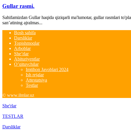
Gullar rasmi.
Sahifamizdan Gullar haqida qiziqarli ma'lumotar, gullar rasmlari to'pl
san’atining ajralmas...
Bosh sahifa
Darsliklar
Topishmoqlar
Arboblar
She’rlar
Abituriyentlar
O’qituvchilar
Imtihon Javoblari 2024
Ish rejalar
Attestatsiya
Testlar
© www.ilmlar.uz
She'rlar
TESTLAR
Darsliklar