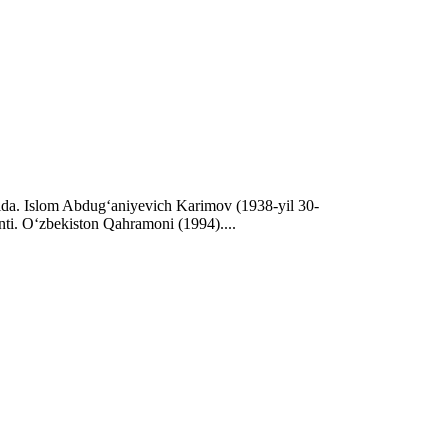
aqida. Islom Abdugʻaniyevich Karimov (1938-yil 30-
nti. Oʻzbekiston Qahramoni (1994)....