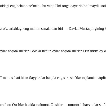
tidagi eng bebaho ne’mat – bu vaqt. Uni ortga qaytarib bo‘lmaydi, soti
miz o‘z tarixidagi eng muhim sanalardan biri — Davlat Mustaqilligining
ylar haqida sherlar. Bolalar uchun oylar haqida sherlar. O’n ikkita oy
i" munosabati bilan Sayyoralar haqida eng sara she'rlar to'plamini taqd
lami bor. Qushlar haqida malumot. Qushlar — umurtqali hayvonlar sinfi