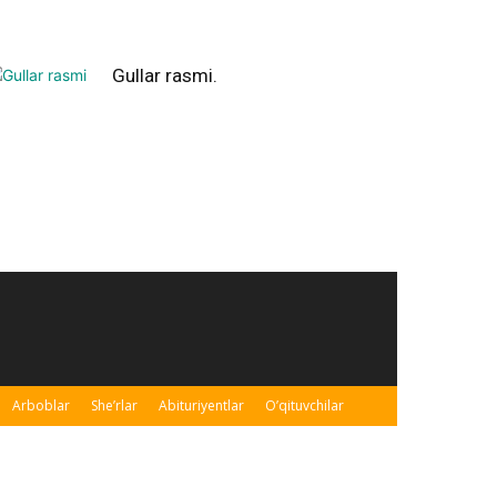
Gullar rasmi.
Arboblar
She’rlar
Abituriyentlar
O’qituvchilar