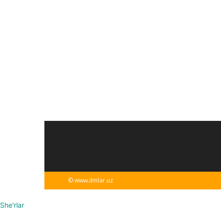
© www.ilmlar.uz
She'rlar