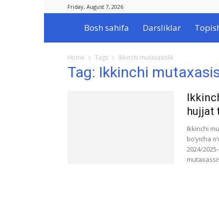
Friday, August 7, 2026
Bosh sahifa
Darsliklar
Topis
Ilmlar.uz
Home
Tags
Ikkinchi mutaxasislik
Tag: Ikkinchi mutaxasis
Ikkinc
hujjat 
Ikkinchi mu
bo’yicha o’
2024/2025-o
mutaxassisl