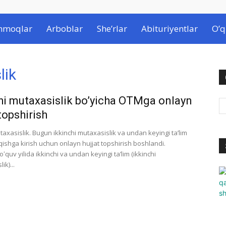
hmoqlar
Arboblar
She’rlar
Abituriyentlar
O’q
lik
hi mutaxasislik bo’yicha OTMga onlayn
topshirish
taxasislik. Bugun ikkinchi mutaxasislik va undan keyingi ta’lim
qishga kirish uchun onlayn hujjat topshirish boshlandi.
ʻquv yilida ikkinchi va undan keyingi taʼlim (ikkinchi
ik)...