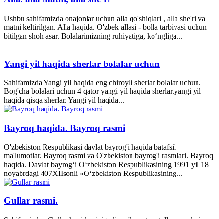
Ushbu sahifamizda onajonlar uchun alla qo'shiqlari , alla she'ri va
matni keltirilgan. Alla haqida. O'zbek allasi - bolla tarbiyasi uchun
bitilgan shoh asar. Bolalarimizning ruhiyatiga, ko‘ngliga...
Yangi yil haqida sherlar bolalar uchun
Sahifamizda Yangi yil haqida eng chiroyli sherlar bolalar uchun.
Bog'cha bolalari uchun 4 qator yangi yil haqida sherlar.yangi yil
haqida qisqa sherlar. Yangi yil haqida...
Bayroq haqida. Bayroq rasmi
O'zbekiston Respublikasi davlat bayrog'i haqida batafsil
ma'lumotlar. Bayroq rasmi va O'zbekiston bayrog'i rasmlari. Bayroq
haqida. Davlat bayrog‘i O‘zbekiston Respublikasining 1991 yil 18
noyabrdagi 407­XII­sonli «O‘zbekiston Respublikasining...
Gullar rasmi.