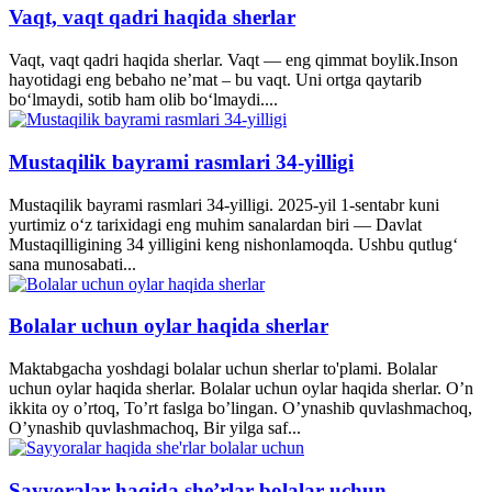
Vaqt, vaqt qadri haqida sherlar
Vaqt, vaqt qadri haqida sherlar. Vaqt — eng qimmat boylik.Inson
hayotidagi eng bebaho ne’mat – bu vaqt. Uni ortga qaytarib
bo‘lmaydi, sotib ham olib bo‘lmaydi....
Mustaqilik bayrami rasmlari 34-yilligi
Mustaqilik bayrami rasmlari 34-yilligi. 2025-yil 1-sentabr kuni
yurtimiz o‘z tarixidagi eng muhim sanalardan biri — Davlat
Mustaqilligining 34 yilligini keng nishonlamoqda. Ushbu qutlug‘
sana munosabati...
Bolalar uchun oylar haqida sherlar
Maktabgacha yoshdagi bolalar uchun sherlar to'plami. Bolalar
uchun oylar haqida sherlar. Bolalar uchun oylar haqida sherlar. O’n
ikkita oy o’rtoq, To’rt faslga bo’lingan. O’ynashib quvlashmachoq,
O’ynashib quvlashmachoq, Bir yilga saf...
Sayyoralar haqida she’rlar bolalar uchun