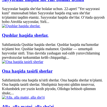
Sayyoralar haqida she'rlar bolalar uchun. 22-aprel "Yer sayyorasi
kuni" munosabati bilan Sayyoralar haqida eng sara she'rlar
to'plamini taqdim etamiz. Sayyoralar haqida she'rlar. O’rtada quyosh
bobo Atrofda sayyoralar, Sirli...
Qushlar haqida sherlar.
Sahifamizda Qushlar haqida sherlar. Qushlar haqida ma'lumotlar
to'plami bor. Qushlar haqida malumot. Qushlar — umurtqali
hayvonlar sinfi. Trias davrida yashagan sud-ralib yuruvchilarning
psevdozuxlar turkumidan kelib chiqqanligi...
Ona haqida tasirli sherlar
Sahifamizda ona haqida ta'sirli sherlar. Ona haqida sherlar to'plami.
Ona haqida tasirli sherlar. Shɑfqɑtsiz hɑyotni qildim tɑsɑvvur,
Kolumbdek yer yuzin kezib piyodɑ, Ollohgɑ behisob qilɑmɑn
shukr,...
Alla. alla matni, alla she’ri