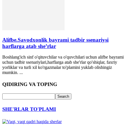
Alifbe.Savodxonlik bayrami tadbir ssenariysi
harflarga atab she’rlar
Boshlang'ich sinf o'qituvchilar va o'quvchilari uchun alifbe bayrami
uchun tadbir ssenariylari,harflarga atab she'rlar qo'shiqlar, faxriy
yorliklar va turli xil ko'rgazmalar to'plamini yuklab olishingiz
mumkin. ...
QIDIRING VA TOPING
SHE'RLAR TO'PLAMI