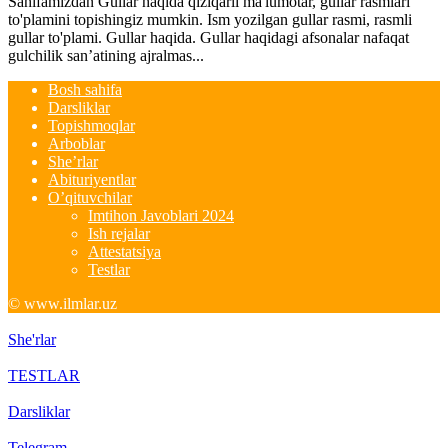
Sahifamizdan Gullar haqida qiziqarli ma'lumotar, gullar rasmlari
to'plamini topishingiz mumkin. Ism yozilgan gullar rasmi, rasmli
gullar to'plami. Gullar haqida. Gullar haqidagi afsonalar nafaqat
gulchilik san’atining ajralmas...
Bosh sahifa
Darsliklar
Topishmoqlar
Arboblar
She’rlar
Abituriyentlar
O’qituvchilar
Imtihon Javoblari 2024
Ish rejalar
Attestatsiya
Testlar
© www.ilmlar.uz
She'rlar
TESTLAR
Darsliklar
Telegram