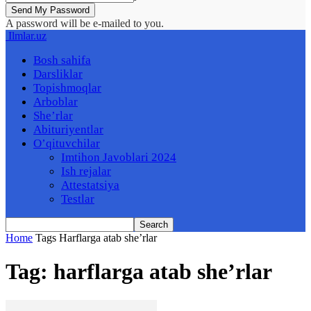
A password will be e-mailed to you.
Ilmlar.uz
Bosh sahifa
Darsliklar
Topishmoqlar
Arboblar
She’rlar
Abituriyentlar
O’qituvchilar
Imtihon Javoblari 2024
Ish rejalar
Attestatsiya
Testlar
Home
Tags
Harflarga atab she’rlar
Tag: harflarga atab she’rlar