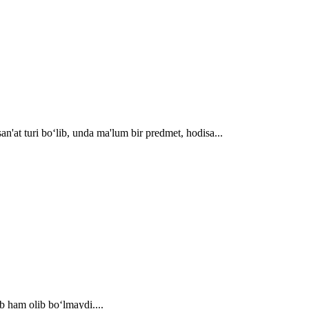
'at turi bo‘lib, unda ma'lum bir predmet, hodisa...
b ham olib bo‘lmaydi....