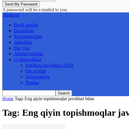
A password will be e-mailed to you.
Ilmlar.uz
Bosh sahifa
Darsliklar
Topishmoqlar
Arboblar
She’rlar
Abituriyentlar
O’qituvchilar
Imtihon Javoblari 2024
Ish rejalar
Attestatsiya
Testlar
Home
Tags
Eng qiyin topishmoqlar javoblari bilan
Tag: Eng qiyin topishmoqlar jav