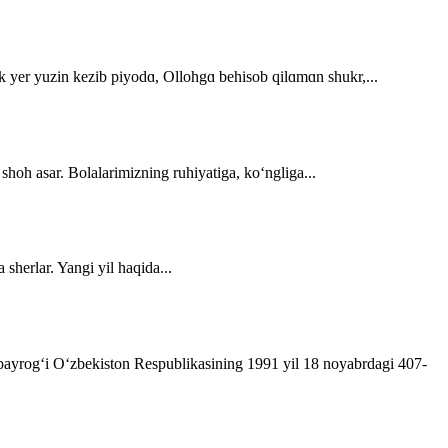
dek yer yuzin kezib piyodɑ, Ollohgɑ behisob qilɑmɑn shukr,...
 shoh asar. Bolalarimizning ruhiyatiga, ko‘ngliga...
sherlar. Yangi yil haqida...
t bayrog‘i O‘zbekiston Respublikasining 1991 yil 18 noyabrdagi 407­