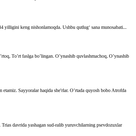
 34 yilligini keng nishonlamoqda. Ushbu qutlug‘ sana munosabati...
 o’rtoq, To’rt faslga bo’lingan. O’ynashib quvlashmachoq, O’ynashib
im etamiz. Sayyoralar haqida she'rlar. O’rtada quyosh bobo Atrofda
. Trias davrida yashagan sud-ralib yuruvchilarning psevdozuxlar