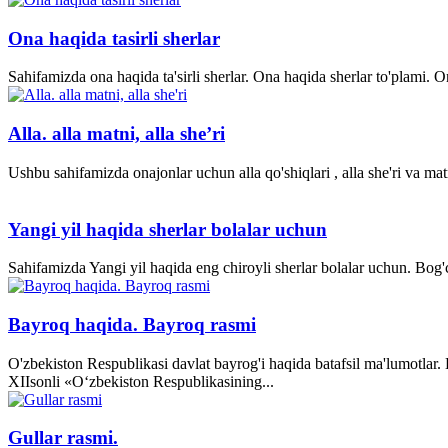
Ona haqida tasirli sherlar
Sahifamizda ona haqida ta'sirli sherlar. Ona haqida sherlar to'plami.
Alla. alla matni, alla she’ri
Ushbu sahifamizda onajonlar uchun alla qo'shiqlari , alla she'ri va matn
Yangi yil haqida sherlar bolalar uchun
Sahifamizda Yangi yil haqida eng chiroyli sherlar bolalar uchun. Bog'ch
Bayroq haqida. Bayroq rasmi
O'zbekiston Respublikasi davlat bayrog'i haqida batafsil ma'lumotlar
XII­sonli «O‘zbekiston Respublikasining...
Gullar rasmi.