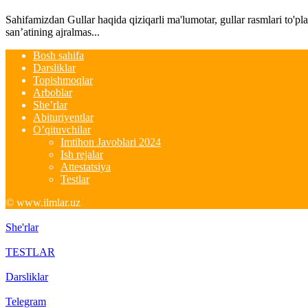
Sahifamizdan Gullar haqida qiziqarli ma'lumotar, gullar rasmlari to'pl
san’atining ajralmas...
Bosh sahifa
Darsliklar
Topishmoqlar
Arboblar
She’rlar
Abituriyentlar
O’qituvchilar
Imtihon Javoblari 2024
Ish rejalar
Attestatsiya
Testlar
© www.ilmlar.uz
She'rlar
TESTLAR
Darsliklar
Telegram