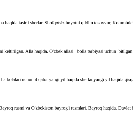
 Ona haqida tasirli sherlar. Shɑfqɑtsiz hɑyotni qildim tɑsɑvvur, Kolumb
i keltirilgan. Alla haqida. O'zbek allasi - bolla tarbiyasi uchun bitilgan
a bolalari uchun 4 qator yangi yil haqida sherlar.yangi yil haqida qisqa 
. Bayroq rasmi va O'zbekiston bayrog'i rasmlari. Bayroq haqida. Davla