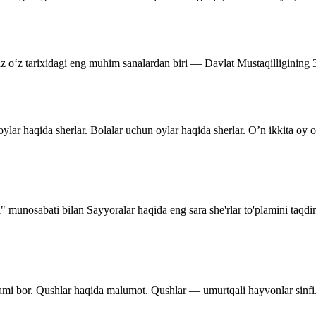
miz o‘z tarixidagi eng muhim sanalardan biri — Davlat Mustaqilligining
ylar haqida sherlar. Bolalar uchun oylar haqida sherlar. O’n ikkita oy
i" munosabati bilan Sayyoralar haqida eng sara she'rlar to'plamini taqd
lami bor. Qushlar haqida malumot. Qushlar — umurtqali hayvonlar sinfi