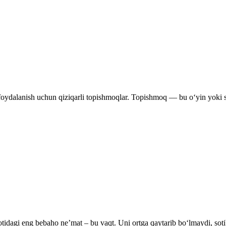
foydalanish uchun qiziqarli topishmoqlar. Topishmoq — bu o‘yin yoki san
tidagi eng bebaho ne’mat – bu vaqt. Uni ortga qaytarib bo‘lmaydi, soti