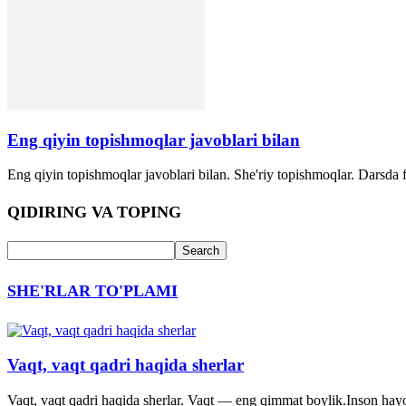
Eng qiyin topishmoqlar javoblari bilan
Eng qiyin topishmoqlar javoblari bilan. She'riy topishmoqlar. Darsda 
QIDIRING VA TOPING
SHE'RLAR TO'PLAMI
Vaqt, vaqt qadri haqida sherlar
Vaqt, vaqt qadri haqida sherlar. Vaqt — eng qimmat boylik.Inson hayo