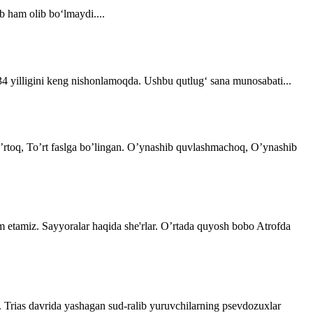
b ham olib bo‘lmaydi....
 34 yilligini keng nishonlamoqda. Ushbu qutlug‘ sana munosabati...
 o’rtoq, To’rt faslga bo’lingan. O’ynashib quvlashmachoq, O’ynashib
im etamiz. Sayyoralar haqida she'rlar. O’rtada quyosh bobo Atrofda
. Trias davrida yashagan sud-ralib yuruvchilarning psevdozuxlar