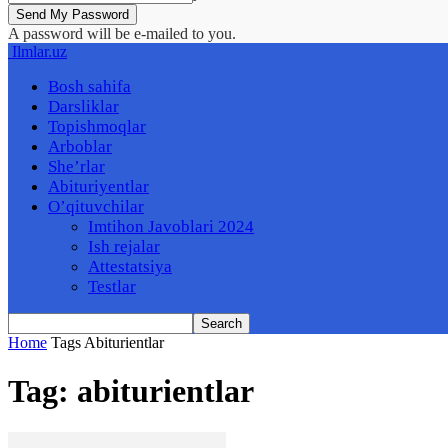
A password will be e-mailed to you.
Ilmlar.uz
Bosh sahifa
Darsliklar
Topishmoqlar
Arboblar
She’rlar
Abituriyentlar
O’qituvchilar
Imtihon Javoblari 2024
Ish rejalar
Attestatsiya
Testlar
Home
Tags
Abiturientlar
Tag: abiturientlar