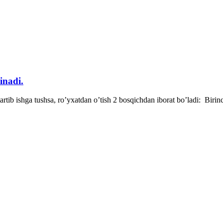
inadi.
tartib ishga tushsa, roʼyxatdan oʼtish 2 bosqichdan iborat boʼladi: Birin