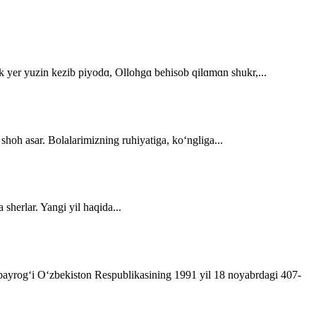
dek yer yuzin kezib piyodɑ, Ollohgɑ behisob qilɑmɑn shukr,...
 shoh asar. Bolalarimizning ruhiyatiga, ko‘ngliga...
sherlar. Yangi yil haqida...
t bayrog‘i O‘zbekiston Respublikasining 1991 yil 18 noyabrdagi 407­