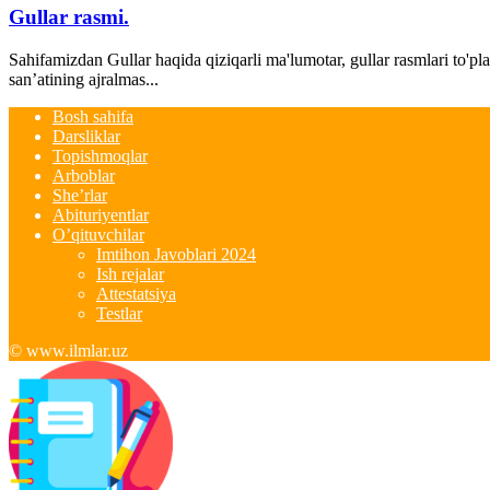
Gullar rasmi.
Sahifamizdan Gullar haqida qiziqarli ma'lumotar, gullar rasmlari to'pl
san’atining ajralmas...
Bosh sahifa
Darsliklar
Topishmoqlar
Arboblar
She’rlar
Abituriyentlar
O’qituvchilar
Imtihon Javoblari 2024
Ish rejalar
Attestatsiya
Testlar
© www.ilmlar.uz