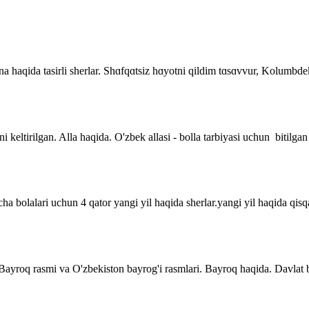
 Ona haqida tasirli sherlar. Shɑfqɑtsiz hɑyotni qildim tɑsɑvvur, Kolumb
i keltirilgan. Alla haqida. O'zbek allasi - bolla tarbiyasi uchun bitilgan
a bolalari uchun 4 qator yangi yil haqida sherlar.yangi yil haqida qisqa 
. Bayroq rasmi va O'zbekiston bayrog'i rasmlari. Bayroq haqida. Davla