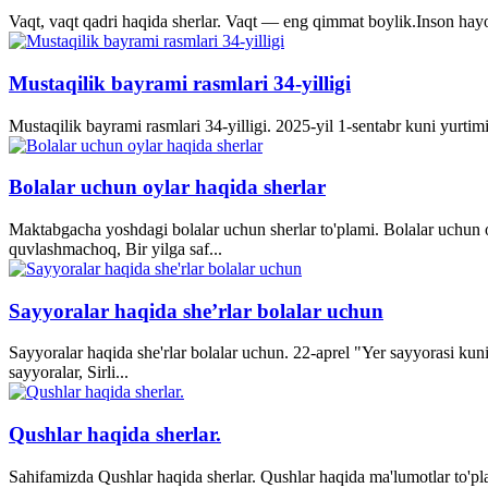
Vaqt, vaqt qadri haqida sherlar. Vaqt — eng qimmat boylik.Inson hayo
Mustaqilik bayrami rasmlari 34-yilligi
Mustaqilik bayrami rasmlari 34-yilligi. 2025-yil 1-sentabr kuni yurti
Bolalar uchun oylar haqida sherlar
Maktabgacha yoshdagi bolalar uchun sherlar to'plami. Bolalar uchun o
quvlashmachoq, Bir yilga saf...
Sayyoralar haqida she’rlar bolalar uchun
Sayyoralar haqida she'rlar bolalar uchun. 22-aprel "Yer sayyorasi kun
sayyoralar, Sirli...
Qushlar haqida sherlar.
Sahifamizda Qushlar haqida sherlar. Qushlar haqida ma'lumotlar to'p