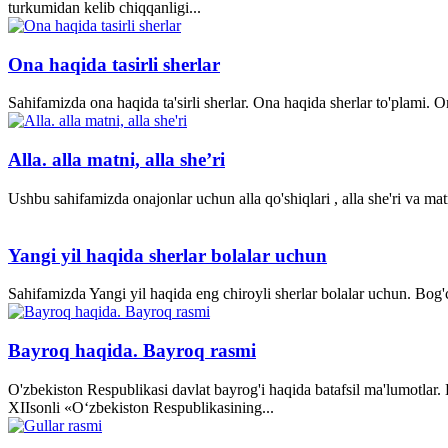
turkumidan kelib chiqqanligi...
Ona haqida tasirli sherlar
Sahifamizda ona haqida ta'sirli sherlar. Ona haqida sherlar to'plami.
Alla. alla matni, alla she’ri
Ushbu sahifamizda onajonlar uchun alla qo'shiqlari , alla she'ri va matn
Yangi yil haqida sherlar bolalar uchun
Sahifamizda Yangi yil haqida eng chiroyli sherlar bolalar uchun. Bog'ch
Bayroq haqida. Bayroq rasmi
O'zbekiston Respublikasi davlat bayrog'i haqida batafsil ma'lumotlar
XII­sonli «O‘zbekiston Respublikasining...