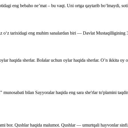
tidagi eng bebaho ne’mat – bu vaqt. Uni ortga qaytarib bo‘lmaydi, soti
miz o‘z tarixidagi eng muhim sanalardan biri — Davlat Mustaqilligining
ylar haqida sherlar. Bolalar uchun oylar haqida sherlar. O’n ikkita oy
i" munosabati bilan Sayyoralar haqida eng sara she'rlar to'plamini taqd
lami bor. Qushlar haqida malumot. Qushlar — umurtqali hayvonlar sinfi