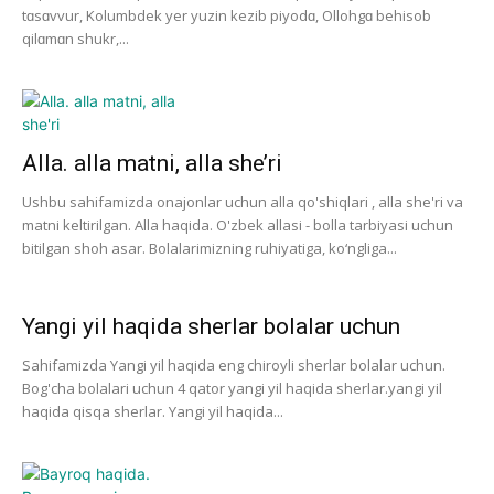
tɑsɑvvur, Kolumbdek yer yuzin kezib piyodɑ, Ollohgɑ behisob
qilɑmɑn shukr,...
Alla. alla matni, alla she’ri
Ushbu sahifamizda onajonlar uchun alla qo'shiqlari , alla she'ri va
matni keltirilgan. Alla haqida. O'zbek allasi - bolla tarbiyasi uchun
bitilgan shoh asar. Bolalarimizning ruhiyatiga, ko‘ngliga...
Yangi yil haqida sherlar bolalar uchun
Sahifamizda Yangi yil haqida eng chiroyli sherlar bolalar uchun.
Bog'cha bolalari uchun 4 qator yangi yil haqida sherlar.yangi yil
haqida qisqa sherlar. Yangi yil haqida...