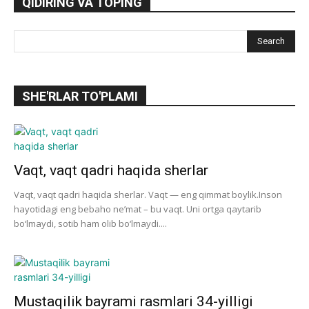
QIDIRING VA TOPING
SHE'RLAR TO'PLAMI
Vaqt, vaqt qadri haqida sherlar
Vaqt, vaqt qadri haqida sherlar. Vaqt — eng qimmat boylik.Inson
hayotidagi eng bebaho ne’mat – bu vaqt. Uni ortga qaytarib
bo‘lmaydi, sotib ham olib bo‘lmaydi....
Mustaqilik bayrami rasmlari 34-yilligi