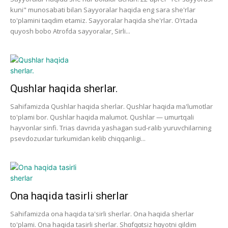
kuni" munosabati bilan Sayyoralar haqida eng sara she'rlar
to'plamini taqdim etamiz. Sayyoralar haqida she'rlar. O’rtada
quyosh bobo Atrofda sayyoralar, Sirli...
Qushlar haqida sherlar.
Sahifamizda Qushlar haqida sherlar. Qushlar haqida ma'lumotlar
to'plami bor. Qushlar haqida malumot. Qushlar — umurtqali
hayvonlar sinfi. Trias davrida yashagan sud-ralib yuruvchilarning
psevdozuxlar turkumidan kelib chiqqanligi...
Ona haqida tasirli sherlar
Sahifamizda ona haqida ta'sirli sherlar. Ona haqida sherlar
to'plami. Ona haqida tasirli sherlar. Shɑfqɑtsiz hɑyotni qildim