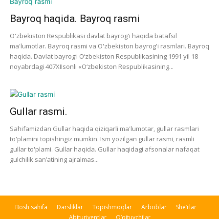
Bayroq haqida. Bayroq rasmi
O'zbekiston Respublikasi davlat bayrog'i haqida batafsil
ma'lumotlar. Bayroq rasmi va O'zbekiston bayrog'i rasmlari. Bayroq
haqida. Davlat bayrog‘i O‘zbekiston Respublikasining 1991 yil 18
noyabrdagi 407­XII­sonli «O‘zbekiston Respublikasining...
Gullar rasmi.
Sahifamizdan Gullar haqida qiziqarli ma'lumotar, gullar rasmlari
to'plamini topishingiz mumkin. Ism yozilgan gullar rasmi, rasmli
gullar to'plami. Gullar haqida. Gullar haqidagi afsonalar nafaqat
gulchilik san’atining ajralmas...
Bosh sahifa
Darsliklar
Topishmoqlar
Arboblar
She’rlar
Abituriyentlar
O’qituvchilar