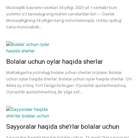
Mustaqilik bayrami rasmlari 34-yilligi. 2025-yil 1-sentabr kuni
yurtimiz o‘z tarixidagi eng muhim sanalardan biri — Davlat
Mustaqilligining 34 yilligini keng nishonlamoqda. Ushbu qutlug‘
sana munosabati...
Bolalar uchun oylar haqida sherlar
Maktabgacha yoshdagi bolalar uchun sherlar to'plami. Bolalar
uchun oylar haqida sherlar. Bolalar uchun oylar haqida sherlar. O’n
ikkita oy o’rtoq, To’rt faslga bo’lingan. O’ynashib quvlashmachoq,
O’ynashib quvlashmachoq, Bir yilga saf...
Sayyoralar haqida she’rlar bolalar uchun
Sayyoralar haqida she'rlar bolalar uchun. 22-aprel "Yer sayyorasi