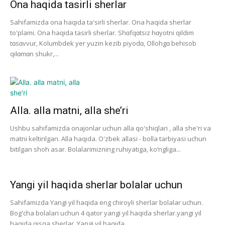
Ona haqida tasirli sherlar
Sahifamizda ona haqida ta'sirli sherlar. Ona haqida sherlar
to'plami. Ona haqida tasirli sherlar. Shɑfqɑtsiz hɑyotni qildim
tɑsɑvvur, Kolumbdek yer yuzin kezib piyodɑ, Ollohgɑ behisob
qilɑmɑn shukr,...
Alla. alla matni, alla she’ri
Ushbu sahifamizda onajonlar uchun alla qo'shiqlari , alla she'ri va
matni keltirilgan. Alla haqida. O'zbek allasi - bolla tarbiyasi uchun
bitilgan shoh asar. Bolalarimizning ruhiyatiga, ko‘ngliga...
Yangi yil haqida sherlar bolalar uchun
Sahifamizda Yangi yil haqida eng chiroyli sherlar bolalar uchun.
Bog'cha bolalari uchun 4 qator yangi yil haqida sherlar.yangi yil
haqida qisqa sherlar. Yangi yil haqida...