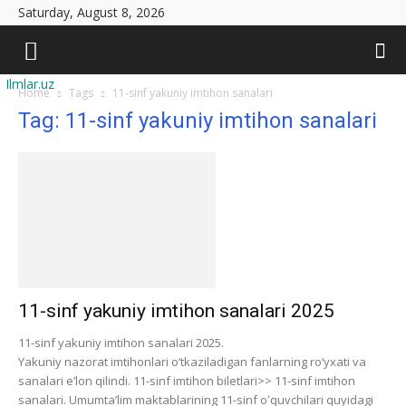
Saturday, August 8, 2026
Ilmlar.uz
Home
Tags
11-sinf yakuniy imtihon sanalari
Tag: 11-sinf yakuniy imtihon sanalari
11-sinf yakuniy imtihon sanalari 2025
11-sinf yakuniy imtihon sanalari 2025.
Yakuniy nazorat imtihonlari o‘tkaziladigan fanlarning ro‘yxati va
sanalari e’lon qilindi. 11-sinf imtihon biletlari>> 11-sinf imtihon
sanalari. Umumtaʼlim maktablarining 11-sinf oʻquvchilari quyidagi