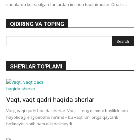
sanalarda koʻrsatilgan fanlardan imtihon topshiradilar: Ona tili...
QIDIRING VA TOPING
SHE'RLAR TO'PLAMI
Vaqt, vaqt qadri haqida sherlar
Vaqt, vaqt qadri haqida sherlar. Vaqt — eng qimmat boylik.Inson
hayotidagi eng bebaho ne’mat – bu vaqt. Uni ortga qaytarib
bo‘lmaydi, sotib ham olib bo‘lmaydi....