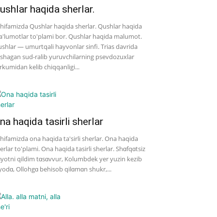
ushlar haqida sherlar.
hifamizda Qushlar haqida sherlar. Qushlar haqida
'lumotlar to'plami bor. Qushlar haqida malumot.
shlar — umurtqali hayvonlar sinfi. Trias davrida
shagan sud-ralib yuruvchilarning psevdozuxlar
rkumidan kelib chiqqanligi...
na haqida tasirli sherlar
hifamizda ona haqida ta'sirli sherlar. Ona haqida
erlar to'plami. Ona haqida tasirli sherlar. Shɑfqɑtsiz
yotni qildim tɑsɑvvur, Kolumbdek yer yuzin kezib
yodɑ, Ollohgɑ behisob qilɑmɑn shukr,...