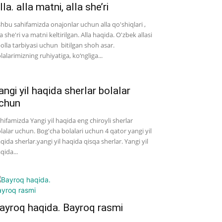
lla. alla matni, alla she’ri
hbu sahifamizda onajonlar uchun alla qo'shiqlari ,
la she'ri va matni keltirilgan. Alla haqida. O'zbek allasi
bolla tarbiyasi uchun bitilgan shoh asar.
lalarimizning ruhiyatiga, ko‘ngliga...
angi yil haqida sherlar bolalar
chun
hifamizda Yangi yil haqida eng chiroyli sherlar
lalar uchun. Bog'cha bolalari uchun 4 qator yangi yil
qida sherlar.yangi yil haqida qisqa sherlar. Yangi yil
qida...
ayroq haqida. Bayroq rasmi