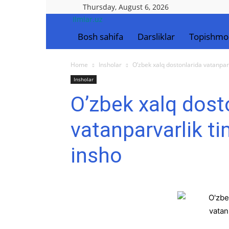
Thursday, August 6, 2026
Ilmlar.uz
Bosh sahifa
Darsliklar
Topishmo
Home
Insholar
O’zbek xalq dostonlarida vatanpar
Insholar
O’zbek xalq dost
vatanparvarlik t
insho