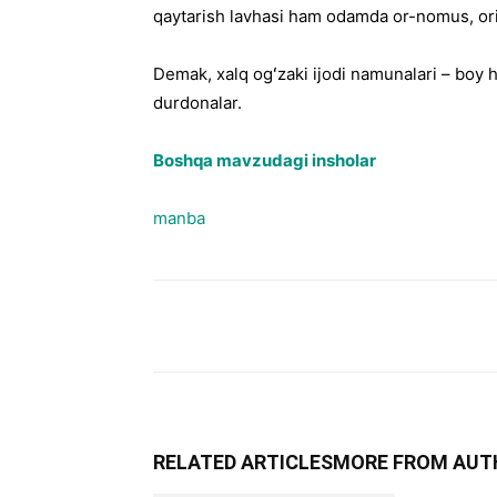
qaytarish lavhasi ham odamda or-nomus, oriya
Demak, xalq ogʻzaki ijodi namunalari – boy 
durdonalar.
Boshqa mavzudagi insholar
manba
RELATED ARTICLES
MORE FROM AUT