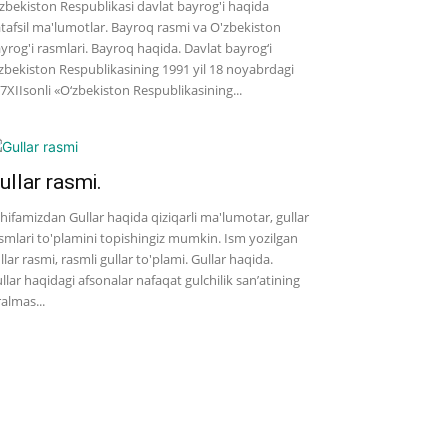
zbekiston Respublikasi davlat bayrog'i haqida
tafsil ma'lumotlar. Bayroq rasmi va O'zbekiston
yrog'i rasmlari. Bayroq haqida. Davlat bayrog‘i
zbekiston Respublikasining 1991 yil 18 noyabrdagi
7­XII­sonli «O‘zbekiston Respublikasining...
ullar rasmi.
hifamizdan Gullar haqida qiziqarli ma'lumotar, gullar
smlari to'plamini topishingiz mumkin. Ism yozilgan
llar rasmi, rasmli gullar to'plami. Gullar haqida.
llar haqidagi afsonalar nafaqat gulchilik san’atining
ralmas...