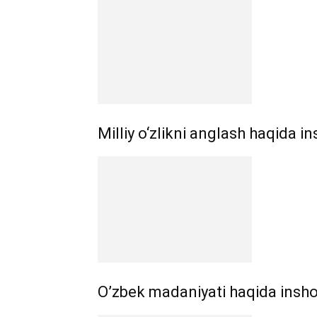
Milliy o‘zlikni anglash haqida i
O’zbek madaniyati haqida insho –