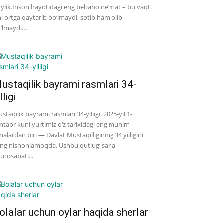
ylik.Inson hayotidagi eng bebaho ne’mat – bu vaqt.
i ortga qaytarib bo‘lmaydi, sotib ham olib
‘lmaydi....
ustaqilik bayrami rasmlari 34-
lligi
staqilik bayrami rasmlari 34-yilligi. 2025-yil 1-
ntabr kuni yurtimiz o‘z tarixidagi eng muhim
nalardan biri — Davlat Mustaqilligining 34 yilligini
ng nishonlamoqda. Ushbu qutlug‘ sana
nosabati...
olalar uchun oylar haqida sherlar