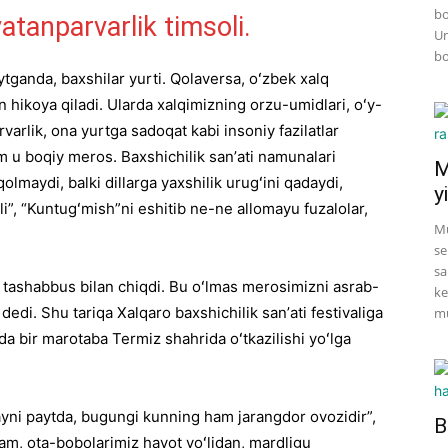
bo
atanparvarlik timsoli.
Un
bo
tganda, baxshilar yurti. Qolaversa, oʻzbek xalq
 hikoya qiladi. Ularda xalqimizning orzu-umidlari, oʻy-
rvarlik, ona yurtga sadoqat kabi insoniy fazilatlar
m u boqiy meros. Baxshichilik sanʼati namunalari
M
lmaydi, balki dillarga yaxshilik urugʻini qadaydi,
yi
ʻli”, “Kuntugʻmish”ni eshitib ne-ne allomayu fuzalolar,
Mu
se
sa
tashabbus bilan chiqdi. Bu oʻlmas merosimizni asrab-
ke
dedi. Shu tariqa Xalqaro baxshichilik sanʼati festivaliga
mu
ilda bir marotaba Termiz shahrida oʻtkazilishi yoʻlga
ayni paytda, bugungi kunning ham jarangdor ovozidir”,
B
am, ota-bobolarimiz hayot yoʻlidan, mardligu