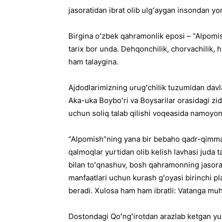
jasoratidan ibrat olib ulgʻaygan insondan y
Birgina oʻzbek qahramonlik eposi – “Alpomi
tarix bor unda. Dehqonchilik, chorvachilik, h
ham talaygina.
Ajdodlarimizning urugʻchilik tuzumidan davla
Aka-uka Boyboʻri va Boysarilar orasidagi zid
uchun soliq talab qilishi voqeasida namoyon 
“Alpomish”ning yana bir bebaho qadr-qimm
qalmoqlar yurtidan olib kelish lavhasi juda t
bilan toʻqnashuv, bosh qahramonning jasorat
manfaatlari uchun kurash gʻoyasi birinchi p
beradi. Xulosa ham ham ibratli: Vatanga mu
Dostondagi Qoʻngʻirotdan arazlab ketgan yu