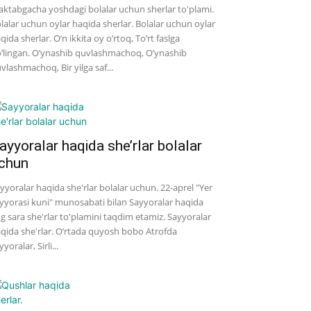
ktabgacha yoshdagi bolalar uchun sherlar to'plami.
lalar uchun oylar haqida sherlar. Bolalar uchun oylar
qida sherlar. O’n ikkita oy o’rtoq, To’rt faslga
’lingan. O’ynashib quvlashmachoq, O’ynashib
vlashmachoq, Bir yilga saf...
ayyoralar haqida she’rlar bolalar
chun
yyoralar haqida she'rlar bolalar uchun. 22-aprel "Yer
yyorasi kuni" munosabati bilan Sayyoralar haqida
g sara she'rlar to'plamini taqdim etamiz. Sayyoralar
qida she'rlar. O’rtada quyosh bobo Atrofda
yyoralar, Sirli...