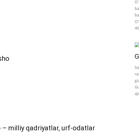
O'
ba
ba
O‘
40
G
nsho
Sa
ra
gu
Gu
aj
 milliy qadriyatlar, urf-odatlar