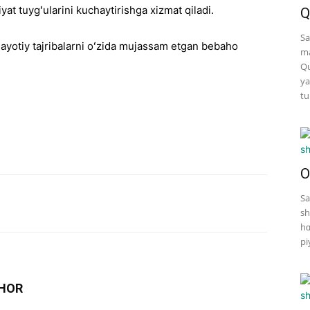
t tuygʻularini kuchaytirishga xizmat qiladi.
Q
Sa
hayotiy tajribalarni oʻzida mujassam etgan bebaho
ma
Qu
ya
tu
O
Sa
sh
hɑ
pi
HOR