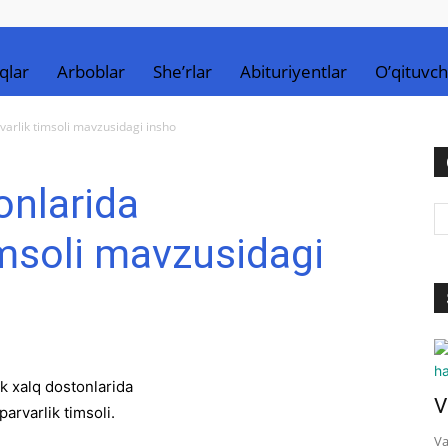
qlar
Arboblar
She’rlar
Abituriyentlar
O’qituvch
varlik timsoli mavzusidagi insho
onlarida
imsoli mavzusidagi
V
Va