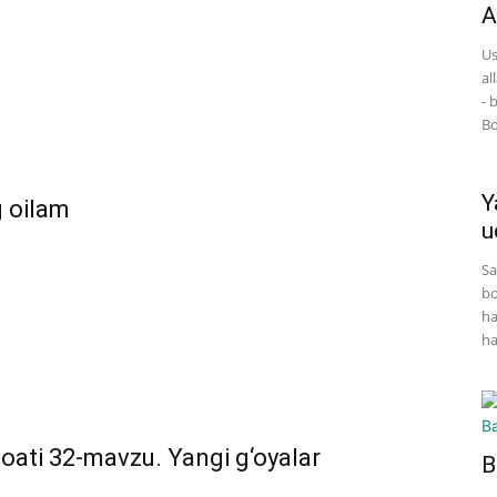
A
Us
al
- 
Bo
Y
g oilam
u
Sa
bo
ha
ha
soati 32-mavzu. Yangi g‘oyalar
B