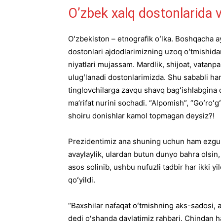
O’zbek xalq dostonlarida v
Oʻzbekiston – etnografik oʻlka. Boshqacha ay
dostonlari ajdodlarimizning uzoq oʻtmishidan
niyatlari mujassam. Mardlik, shijoat, vatanpa
ulugʻlanadi dostonlarimizda. Shu sababli ha
tinglovchilarga zavqu shavq bagʻishlabgina qo
maʼrifat nurini sochadi. “Alpomish”, “Goʻroʻg
shoiru donishlar kamol topmagan deysiz?!
Prezidentimiz ana shuning uchun ham ezgu 
avaylaylik, ulardan butun dunyo bahra olsin, 
asos solinib, ushbu nufuzli tadbir har ikki y
qoʻyildi.
“Baxshilar nafaqat oʻtmishning aks-sadosi, 
dedi oʻshanda davlatimiz rahbari. Chindan h