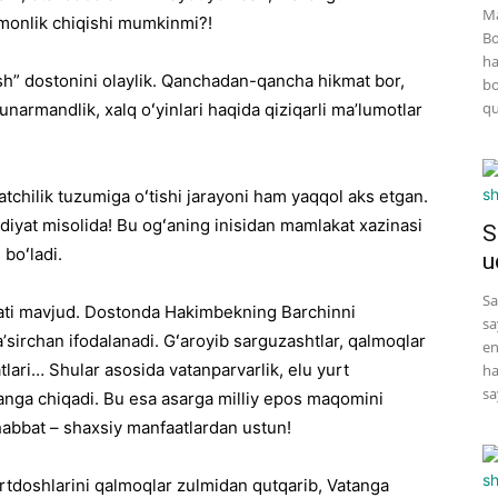
Ma
omonlik chiqishi mumkinmi?!
Bo
ha
sh” dostonini olaylik. Qanchadan-qancha hikmat bor,
bo
qu
unarmandlik, xalq oʻyinlari haqida qiziqarli maʼlumotlar
tchilik tuzumiga oʻtishi jarayoni ham yaqqol aks etgan.
diyat misolida! Bu ogʻaning inisidan mamlakat xazinasi
S
boʻladi.
u
Sa
ati mavjud. Dostonda Hakimbekning Barchinni
sa
aʼsirchan ifodalanadi. Gʻaroyib sarguzashtlar, qalmoqlar
en
lari… Shular asosida vatanparvarlik, elu yurt
ha
sa
langa chiqadi. Bu esa asarga milliy epos maqomini
habbat – shaxsiy manfaatlardan ustun!
rtdoshlarini qalmoqlar zulmidan qutqarib, Vatanga