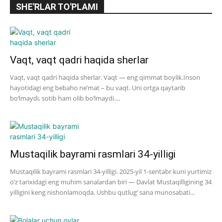
SHE'RLAR TO'PLAMI
Vaqt, vaqt qadri haqida sherlar
Vaqt, vaqt qadri haqida sherlar. Vaqt — eng qimmat boylik.Inson
hayotidagi eng bebaho ne’mat – bu vaqt. Uni ortga qaytarib
bo‘lmaydi, sotib ham olib bo‘lmaydi....
Mustaqilik bayrami rasmlari 34-yilligi
Mustaqilik bayrami rasmlari 34-yilligi. 2025-yil 1-sentabr kuni yurtimiz
o‘z tarixidagi eng muhim sanalardan biri — Davlat Mustaqilligining 34
yilligini keng nishonlamoqda. Ushbu qutlug‘ sana munosabati...