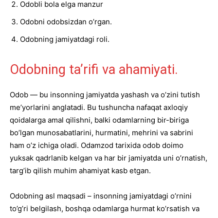
Odobli bola elga manzur
Odobni odobsizdan o’rgan.
Odobning jamiyatdagi roli.
Odobning ta’rifi va ahamiyati.
Odob — bu insonning jamiyatda yashash va o’zini tutish
me’yorlarini anglatadi. Bu tushuncha nafaqat axloqiy
qoidalarga amal qilishni, balki odamlarning bir-biriga
bo’lgan munosabatlarini, hurmatini, mehrini va sabrini
ham o’z ichiga oladi. Odamzod tarixida odob doimo
yuksak qadrlanib kelgan va har bir jamiyatda uni o’rnatish,
targ’ib qilish muhim ahamiyat kasb etgan.
Odobning asl maqsadi – insonning jamiyatdagi o’rnini
to’g’ri belgilash, boshqa odamlarga hurmat ko’rsatish va