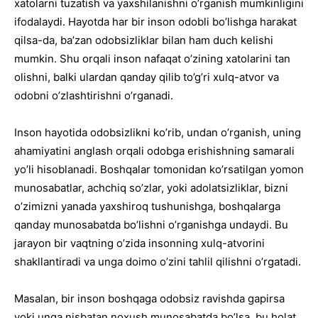
xatolarni tuzatish va yaxshilanishni o’rganish mumkinligini
ifodalaydi. Hayotda har bir inson odobli bo’lishga harakat
qilsa-da, ba’zan odobsizliklar bilan ham duch kelishi
mumkin. Shu orqali inson nafaqat o’zining xatolarini tan
olishni, balki ulardan qanday qilib to’g’ri xulq-atvor va
odobni o’zlashtirishni o’rganadi.
Inson hayotida odobsizlikni ko’rib, undan o’rganish, uning
ahamiyatini anglash orqali odobga erishishning samarali
yo’li hisoblanadi. Boshqalar tomonidan ko’rsatilgan yomon
munosabatlar, achchiq so’zlar, yoki adolatsizliklar, bizni
o’zimizni yanada yaxshiroq tushunishga, boshqalarga
qanday munosabatda bo’lishni o’rganishga undaydi. Bu
jarayon bir vaqtning o’zida insonning xulq-atvorini
shakllantiradi va unga doimo o’zini tahlil qilishni o’rgatadi.
Masalan, bir inson boshqaga odobsiz ravishda gapirsa
yoki unga nisbatan noxush munosabatda bo’lsa, bu holat