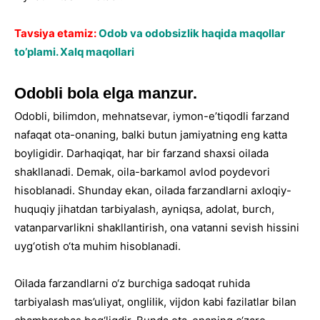
Tavsiya etamiz:
Odob va odobsizlik haqida maqollar
to’plami. Xalq maqollari
Odobli bola elga manzur.
Odobli, bilimdon, mehnatsevar, iymon-e’tiqodli farzand
nafaqat ota-onaning, balki butun jamiyatning eng katta
boyligidir. Darhaqiqat, har bir farzand shaxsi oilada
shakllanadi. Demak, oila-barkamol avlod poydevori
hisoblanadi. Shunday ekan, oilada farzandlarni axloqiy-
huquqiy jihatdan tarbiyalash, ayniqsa, adolat, burch,
vatanparvarlikni shakllantirish, ona vatanni sevish hissini
uyg‘otish o‘ta muhim hisoblanadi.
Oilada farzandlarni o‘z burchiga sadoqat ruhida
tarbiyalash mas’uliyat, onglilik, vijdon kabi fazilatlar bilan