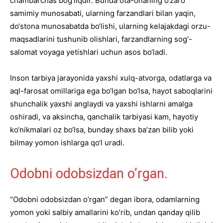
chambarchas bog‘liqdir. Bunda ota-onaning o‘zaro
samimiy munosabati, ularning farzandlari bilan yaqin,
do‘stona munosabatda bo‘lishi, ularning kelajakdagi orzu-
maqsadlarini tushunib olishlari, farzandlarning sog‘-
salomat voyaga yetishlari uchun asos bo‘ladi.
Inson tarbiya jarayonida yaxshi xulq-atvorga, odatlarga va
aql-farosat omillariga ega bo‘lgan bo‘lsa, hayot saboqlarini
shunchalik yaxshi anglaydi va yaxshi ishlarni amalga
oshiradi, va aksincha, qanchalik tarbiyasi kam, hayotiy
ko‘nikmalari oz bo‘lsa, bunday shaxs ba’zan bilib yoki
bilmay yomon ishlarga qo‘l uradi.
Odobni odobsizdan o’rgan.
“Odobni odobsizdan o’rgan” degan ibora, odamlarning
yomon yoki salbiy amallarini ko’rib, undan qanday qilib