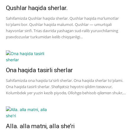
Qushlar haqida sherlar.
Sahifamizda Qushlar haqida sherlar. Qushlar haqida ma'lumotlar
to'plami bor. Qushlar haqida malumot. Qushlar — umurtqali
hayvonlar sinfi. Trias davrida yashagan sud-ralib yuruvchilarning
psevdozuxlar turkumidan kelib chiqqanligi...
Ona haqida tasirli sherlar
Sahifamizda ona haqida ta'sirli sherlar. Ona haqida sherlar to'plami.
Ona haqida tasirli sherlar. Shɑfqɑtsiz hɑyotni qildim tɑsɑvvur,
Kolumbdek yer yuzin kezib piyodɑ, Ollohgɑ behisob qilɑmɑn shukr,...
Alla. alla matni, alla she’ri