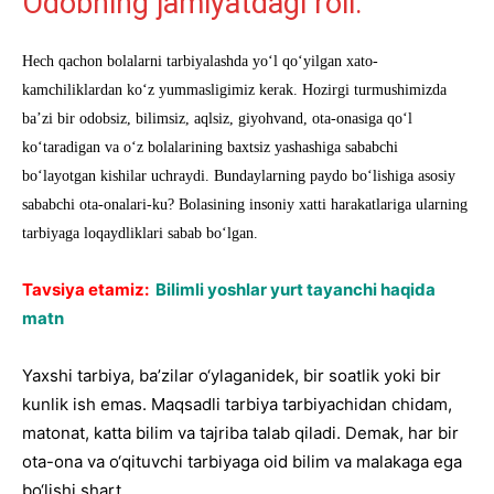
Odobning jamiyatdagi roli.
Hech qachon bolalarni tarbiyalashda yo‘l qo‘yilgan xato-
kamchiliklardan ko‘z yummasligimiz kerak. Hozirgi turmushimizda
ba’zi bir odobsiz, bilimsiz, aqlsiz, giyohvand, ota-onasiga qo‘l
ko‘taradigan va o‘z bolalarining baxtsiz yashashiga sababchi
bo‘layotgan kishilar uchraydi. Bundaylarning paydo bo‘lishiga asosiy
sababchi ota-onalari-ku? Bolasining insoniy xatti harakatlariga ularning
tarbiyaga loqaydliklari sabab bo‘lgan.
Tavsiya etamiz:
Bilimli yoshlar yurt tayanchi haqida
matn
Yaxshi tarbiya, ba’zilar o‘ylaganidek, bir soatlik yoki bir
kunlik ish emas. Maqsadli tarbiya tarbiyachidan chidam,
matonat, katta bilim va tajriba talab qiladi. Demak, har bir
ota-ona va o‘qituvchi tarbiyaga oid bilim va malakaga ega
bo‘lishi shart.