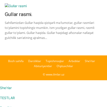
Gullar rasmi.
Sahifamizdan Gullar haqida qiziqarli ma'lumotar, gullar rasmlari
to'plamini topishingiz mumkin. Ism yozilgan gullar rasmi, rasmli
gullar to'plami. Gullar haqida. Gullar haqidagi afsonalar nafaqat
gulchilik san’atining ajralmas...
Bosh sahifa
Darsliklar
Topishmoqlar
Arboblar
She’rlar
Abituriyentlar
O’qituvchilar
© www.ilmlar.uz
She'rlar
TESTLAR