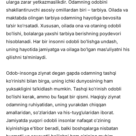
ularga zarar yetkazmaslikdir. Odamning odobini
shakllantiruvchi asosiy omillardan biri – tarbiya. Oilada va
maktabda olingan tarbiya odamning hayotiga bevosita
ta’sir ko’rsatadi. Xususan, oilada ona va otaning odobli
bo’lishi, bolalarga yaxshi tarbiya berishning poydevori
hisoblanadi. Har bir insonni odobli bo’lishga undash,
uning hayotida jamiyatga va oilaga bo’lgan mas’uliyatni his
qilishni ta’minlaydi.
Odob-insonga ziynat degan gapda odamning tashqi
ko’rinishi bilan birga, uning ichki dunyosining ham
yuksakligini ta’kidlash mumkin. Tashqi ko’rinish odobli
bo’lishi kerak, ammo bu faqat bir qismi. Haqiqiy ziynat
odamning ruhiyatidan, uning yurakdan chiqqan
amallaridan, so’zlaridan va his-tuyg’ularidan iborat.
Jamiyatda yuqori odobli insonlar nafaqat o’zining
kiyinishiga e’tibor beradi, balki boshqalarga nisbatan