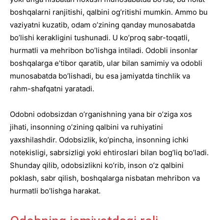
boshqalarni ranjitishi, qalbini og’ritishi mumkin. Ammo bu
vaziyatni kuzatib, odam o’zining qanday munosabatda
bo’lishi kerakligini tushunadi. U ko’proq sabr-toqatli,
hurmatli va mehribon bo’lishga intiladi. Odobli insonlar
boshqalarga e’tibor qaratib, ular bilan samimiy va odobli
munosabatda bo’lishadi, bu esa jamiyatda tinchlik va
rahm-shafqatni yaratadi.
Odobni odobsizdan o’rganishning yana bir o’ziga xos
jihati, insonning o’zining qalbini va ruhiyatini
yaxshilashdir. Odobsizlik, ko’pincha, insonning ichki
notekisligi, sabrsizligi yoki ehtiroslari bilan bog’liq bo’ladi.
Shunday qilib, odobsizlikni ko’rib, inson o’z qalbini
poklash, sabr qilish, boshqalarga nisbatan mehribon va
hurmatli bo’lishga harakat.