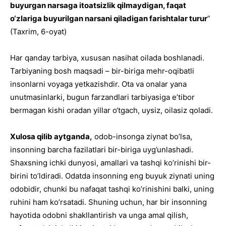
buyurgan narsaga itoatsizlik qilmaydigan, faqat
o‘zlariga buyurilgan narsani qiladigan farishtalar turur
”
(Taxrim, 6-oyat)
Har qanday tarbiya, xususan nasihat oilada boshlanadi.
Tarbiyaning bosh maqsadi – bir-biriga mehr-oqibatli
insonlarni voyaga yetkazishdir. Ota va onalar yana
unutmasinlarki, bugun farzandlari tarbiyasiga e’tibor
bermagan kishi oradan yillar o‘tgach, uysiz, oilasiz qoladi.
Xulosa qilib aytganda,
odob-insonga ziynat bo’lsa,
insonning barcha fazilatlari bir-biriga uyg’unlashadi.
Shaxsning ichki dunyosi, amallari va tashqi ko’rinishi bir-
birini to’ldiradi. Odatda insonning eng buyuk ziynati uning
odobidir, chunki bu nafaqat tashqi ko’rinishini balki, uning
ruhini ham ko’rsatadi. Shuning uchun, har bir insonning
hayotida odobni shakllantirish va unga amal qilish,