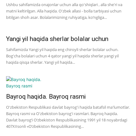
Ushbu sahifamizda onajonlar uchun alla qo'shiqlari , alla she'ri va
matni keltirilgan. Alla haqida. O'zbek allasi - bolla tarbiyasi uchun
bitilgan shoh asar. Bolalarimizning ruhiyatiga, ko‘ngliga...
Yangi yil haqida sherlar bolalar uchun
Sahifamizda Yangi yil haqida eng chiroyli sherlar bolalar uchun.
Bog'cha bolalari uchun 4 qator yangi yil haqida sherlar.yangi yil
haqida qisqa sherlar. Yangi yil haqida...
Bayroq haqida. Bayroq rasmi
O'zbekiston Respublikasi davlat bayrog'i haqida batafsil ma'lumotlar.
Bayroq rasmi va O'zbekiston bayrog'i rasmlari. Bayroq haqida.
Davlat bayrog‘i O‘zbekiston Respublikasining 1991 yil 18 noyabrdagi
407­XII­sonli «O‘zbekiston Respublikasining...