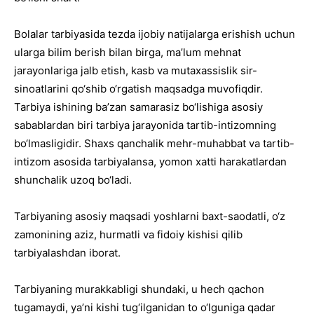
Bolalar tarbiyasida tezda ijobiy natijalarga erishish uchun
ularga bilim berish bilan birga, ma’lum mehnat
jarayonlariga jalb etish, kasb va mutaxassislik sir-
sinoatlarini qo‘shib o‘rgatish maqsadga muvofiqdir.
Tarbiya ishining ba’zan samarasiz bo‘lishiga asosiy
sabablardan biri tarbiya jarayonida tartib-intizomning
bo‘lmasligidir. Shaxs qanchalik mehr-muhabbat va tartib-
intizom asosida tarbiyalansa, yomon xatti harakatlardan
shunchalik uzoq bo‘ladi.
Tarbiyaning asosiy maqsadi yoshlarni baxt-saodatli, o‘z
zamonining aziz, hurmatli va fidoiy kishisi qilib
tarbiyalashdan iborat.
Tarbiyaning murakkabligi shundaki, u hech qachon
tugamaydi, ya’ni kishi tug‘ilganidan to o‘lguniga qadar