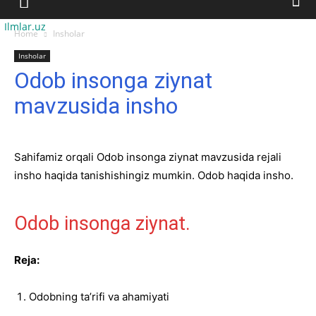
Ilmlar.uz
Home
Insholar
Insholar
Odob insonga ziynat
mavzusida insho
Sahifamiz orqali Odob insonga ziynat mavzusida rejali
insho haqida tanishishingiz mumkin. Odob haqida insho.
Odob insonga ziynat.
Reja:
Odobning ta’rifi va ahamiyati