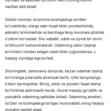
hurmatli va saxovatli bo’lishni ham o’zining muhim
vazifasi deb biladi.
Odobli insonlar, ko’pincha boshqalarga yordam
ko’rsatishda, ularga sabr-toqat bilan yondashishda,
adolatni ta’minlashda va barchaga teng muomala qilishda
o’zlarini ko’rsatadi. Shu sababli, odob va ziynat bir-birini
to’ldiruvchi tushunchalardir. Odamning zahiri (tashqi
ko’rinishi) ichidan kelgan odob bilan uyg’unlashsa, u
haqiqiy ziynatga ega bo’ladi.
Shuningdek, zamonaviy dunyoda, ba’zan odamlar tashqi
ko’rinishga juda katta ahamiyat berib, ichki dunyolariga
e’tibor bermaydilar. Biroq, odob va ziynatni faqat tashqi
ko’rinishda qidirmaslik kerak, chunki haqiqiy go’zallik va
yuksaklik odamning qalbidan keladi. Odamning amallari,
so’zlari va boshqalarga bo’lgan munosabati uning haqiqiy
ziynatini tashkil etadi.