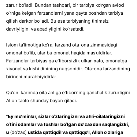
zarur bo‘ladi. Bundan tashqari, bir tarbiya ko‘rgan avlod
o‘rniga kelgan farzandlarni yana qayta boshdan tarbiya
qilish darkor bo‘ladi. Bu esa tarbiyaning tinimsiz
davriyligini va abadiyligini ko‘rsatadi.
Islom ta’limotiga ko‘ra, farzand ota-ona zimmasidagi
omonat bo‘lib, ular bu omonat haqida mas’uldirlar.
Farzandlar tarbiyasiga e’tiborsizlik ulkan xato, omonatga
xiyonat va kishi dinining nuqsonidir. Ota-ona farzandining
birinchi murabbiyidirlar.
Qu’oni karimda oila ahliga e’tiborning qanchalik zarurligini
Alloh taolo shunday bayon qiladi:
“
Ey mo‘minlar, sizlar o‘zlaringizni va a
h
li-oilalaringizni
o‘tini odamlar va toshlar bo‘lgan do‘zaxdan saqlangizki,
u
(do‘zax)
ustida qattiqdil va qattiqqo‘l, Alloh o‘zlariga