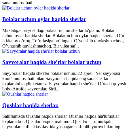
sana munosabati...
Bolalar uchun oylar haqida sherlar
Maktabgacha yoshdagi bolalar uchun sherlar to'plami. Bolalar
uchun oylar haqida sherlar. Bolalar uchun oylar haqida sherlar. O’n
ikkita oy o’rtoq, To’rt faslga bo’lingan. O’ynashib quvlashmachoq,
O’ynashib quvlashmachoq, Bir yilga saf...
Sayyoralar haqida she’rlar bolalar uchun
Sayyoralar haqida she'rlar bolalar uchun. 22-aprel "Yer sayyorasi
kuni" munosabati bilan Sayyoralar haqida eng sara she'rlar
to'plamini taqdim etamiz. Sayyoralar haqida she'rlar. O’rtada quyosh
bobo Atrofda sayyoralar, Sirli...
Qushlar haqida sherlar.
Sahifamizda Qushlar haqida sherlar. Qushlar haqida ma'lumotlar
to'plami bor. Qushlar haqida malumot. Qushlar — umurtqali
hayvonlar sinfi. Trias davrida yashagan sud-ralib yuruvchilarning