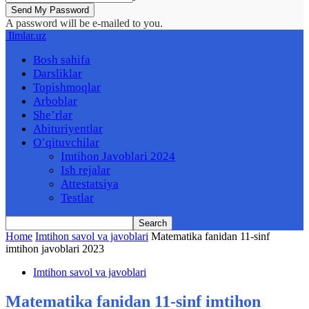
A password will be e-mailed to you.
Ilmlar.uz
Bosh sahifa
Darsliklar
Topishmoqlar
Arboblar
She’rlar
Abituriyentlar
O’qituvchilar
Imtihon Javoblari 2024
Ish rejalar
Attestatsiya
Testlar
Home
Imtihon savol va javoblari
Matematika fanidan 11-sinf
imtihon javoblari 2023
Imtihon savol va javoblari
Matematika fanidan 11-sinf imtihon