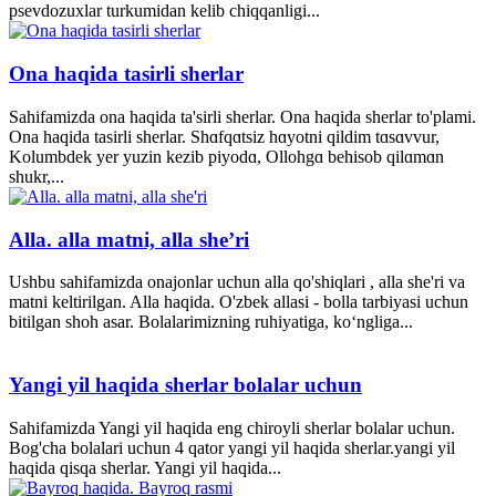
psevdozuxlar turkumidan kelib chiqqanligi...
Ona haqida tasirli sherlar
Sahifamizda ona haqida ta'sirli sherlar. Ona haqida sherlar to'plami.
Ona haqida tasirli sherlar. Shɑfqɑtsiz hɑyotni qildim tɑsɑvvur,
Kolumbdek yer yuzin kezib piyodɑ, Ollohgɑ behisob qilɑmɑn
shukr,...
Alla. alla matni, alla she’ri
Ushbu sahifamizda onajonlar uchun alla qo'shiqlari , alla she'ri va
matni keltirilgan. Alla haqida. O'zbek allasi - bolla tarbiyasi uchun
bitilgan shoh asar. Bolalarimizning ruhiyatiga, ko‘ngliga...
Yangi yil haqida sherlar bolalar uchun
Sahifamizda Yangi yil haqida eng chiroyli sherlar bolalar uchun.
Bog'cha bolalari uchun 4 qator yangi yil haqida sherlar.yangi yil
haqida qisqa sherlar. Yangi yil haqida...