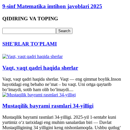
9-sinf Matematika imtihon javoblari 2025
QIDIRING VA TOPING
SHE'RLAR TO'PLAMI
Vaqt, vaqt qadri haqida sherlar
Vaqt, vaqt qadri haqida sherlar. Vaqt — eng qimmat boylik.Inson
hayotidagi eng bebaho ne’mat – bu vaqt. Uni ortga qaytarib
bo‘lmaydi, sotib ham olib bo‘lmaydi....
Mustaqilik bayrami rasmlari 34-yilligi
Mustaqilik bayrami rasmlari 34-yilligi. 2025-yil 1-sentabr kuni
yurtimiz o‘z tarixidagi eng muhim sanalardan biri — Davlat
Mustaqilligining 34 yilligini keng nishonlamoqda. Ushbu qutlug‘