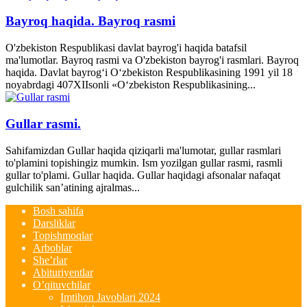
Bayroq haqida. Bayroq rasmi
O'zbekiston Respublikasi davlat bayrog'i haqida batafsil
ma'lumotlar. Bayroq rasmi va O'zbekiston bayrog'i rasmlari. Bayroq
haqida. Davlat bayrog‘i O‘zbekiston Respublikasining 1991 yil 18
noyabrdagi 407­XII­sonli «O‘zbekiston Respublikasining...
Gullar rasmi.
Sahifamizdan Gullar haqida qiziqarli ma'lumotar, gullar rasmlari
to'plamini topishingiz mumkin. Ism yozilgan gullar rasmi, rasmli
gullar to'plami. Gullar haqida. Gullar haqidagi afsonalar nafaqat
gulchilik san’atining ajralmas...
Bosh sahifa
Darsliklar
Topishmoqlar
Arboblar
She’rlar
Abituriyentlar
O’qituvchilar
Imtihon Javoblari 2024