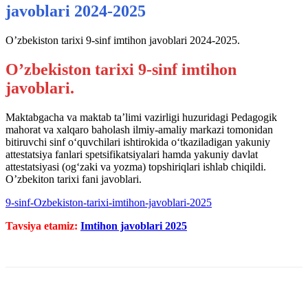
javoblari 2024-2025
O’zbekiston tarixi 9-sinf imtihon javoblari 2024-2025.
O’zbekiston tarixi 9-sinf imtihon
javoblari.
Maktabgacha va maktab taʼlimi vazirligi huzuridagi Pedagogik
mahorat va xalqaro baholash ilmiy-amaliy markazi tomonidan
bitiruvchi sinf oʻquvchilari ishtirokida oʻtkaziladigan yakuniy
attestatsiya fanlari spetsifikatsiyalari hamda yakuniy davlat
attestatsiyasi (ogʻzaki va yozma) topshiriqlari ishlab chiqildi.
O’zbekiton tarixi fani javoblari.
9-sinf-Ozbekiston-tarixi-imtihon-javoblari-2025
Tavsiya etamiz:
Imtihon javoblari 2025