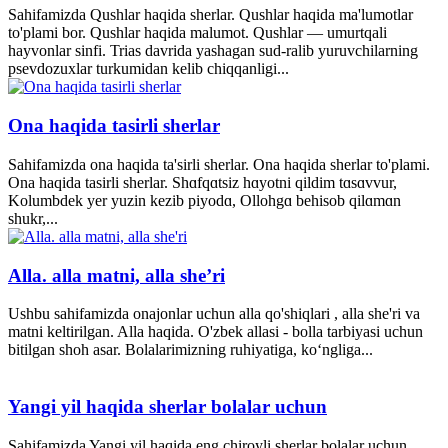
Sahifamizda Qushlar haqida sherlar. Qushlar haqida ma'lumotlar
to'plami bor. Qushlar haqida malumot. Qushlar — umurtqali
hayvonlar sinfi. Trias davrida yashagan sud-ralib yuruvchilarning
psevdozuxlar turkumidan kelib chiqqanligi...
Ona haqida tasirli sherlar
Sahifamizda ona haqida ta'sirli sherlar. Ona haqida sherlar to'plami.
Ona haqida tasirli sherlar. Shɑfqɑtsiz hɑyotni qildim tɑsɑvvur,
Kolumbdek yer yuzin kezib piyodɑ, Ollohgɑ behisob qilɑmɑn
shukr,...
Alla. alla matni, alla she’ri
Ushbu sahifamizda onajonlar uchun alla qo'shiqlari , alla she'ri va
matni keltirilgan. Alla haqida. O'zbek allasi - bolla tarbiyasi uchun
bitilgan shoh asar. Bolalarimizning ruhiyatiga, ko‘ngliga...
Yangi yil haqida sherlar bolalar uchun
Sahifamizda Yangi yil haqida eng chiroyli sherlar bolalar uchun.