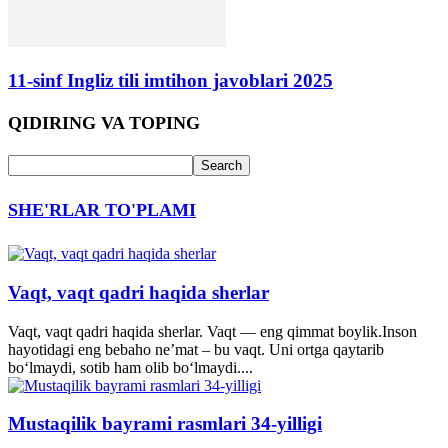
11-sinf Ingliz tili imtihon javoblari 2025
QIDIRING VA TOPING
SHE'RLAR TO'PLAMI
Vaqt, vaqt qadri haqida sherlar
Vaqt, vaqt qadri haqida sherlar. Vaqt — eng qimmat boylik.Inson
hayotidagi eng bebaho ne’mat – bu vaqt. Uni ortga qaytarib
bo‘lmaydi, sotib ham olib bo‘lmaydi....
Mustaqilik bayrami rasmlari 34-yilligi