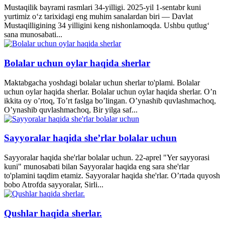
Mustaqilik bayrami rasmlari 34-yilligi. 2025-yil 1-sentabr kuni
yurtimiz o‘z tarixidagi eng muhim sanalardan biri — Davlat
Mustaqilligining 34 yilligini keng nishonlamoqda. Ushbu qutlug‘
sana munosabati...
Bolalar uchun oylar haqida sherlar
Maktabgacha yoshdagi bolalar uchun sherlar to'plami. Bolalar
uchun oylar haqida sherlar. Bolalar uchun oylar haqida sherlar. O’n
ikkita oy o’rtoq, To’rt faslga bo’lingan. O’ynashib quvlashmachoq,
O’ynashib quvlashmachoq, Bir yilga saf...
Sayyoralar haqida she’rlar bolalar uchun
Sayyoralar haqida she'rlar bolalar uchun. 22-aprel "Yer sayyorasi
kuni" munosabati bilan Sayyoralar haqida eng sara she'rlar
to'plamini taqdim etamiz. Sayyoralar haqida she'rlar. O’rtada quyosh
bobo Atrofda sayyoralar, Sirli...
Qushlar haqida sherlar.