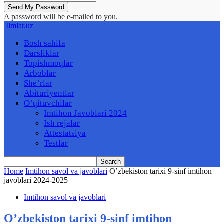
A password will be e-mailed to you.
Ilmlar.uz
Bosh sahifa
Darsliklar
Topishmoqlar
Arboblar
She’rlar
Abituriyentlar
O’qituvchilar
Imtihon Javoblari 2024
Ish rejalar
Attestatsiya
Testlar
Home
Imtihon savol va javoblari
O’zbekiston tarixi 9-sinf imtihon
javoblari 2024-2025
Imtihon savol va javoblari
O’zbekiston tarixi 9-sinf imtihon