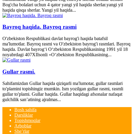
Bog'cha bolalari uchun 4 qator yangi yil haqida sherlar.yangi yil
haqida qisqa sherlar. Yangi yil haqida...
Bayroq haqida. Bayroq rasmi
O'zbekiston Respublikasi davlat bayrog'i haqida batafsil
ma'lumotlar. Bayroq rasmi va O'zbekiston bayrog'i rasmlari. Bayroq
haqida. Davlat bayrog‘i O‘zbekiston Respublikasining 1991 yil 18
noyabrdagi 407­XII­sonli «O‘zbekiston Respublikasining...
Gullar rasmi.
Sahifamizdan Gullar haqida qiziqarli ma'lumotar, gullar rasmlari
to'plamini topishingiz mumkin. Ism yozilgan gullar rasmi, rasmli
gullar to'plami. Gullar haqida. Gullar haqidagi afsonalar nafaqat
gulchilik san’atining ajralmas...
Bosh sahifa
Darsliklar
Topishmoqlar
Arboblar
She’rlar