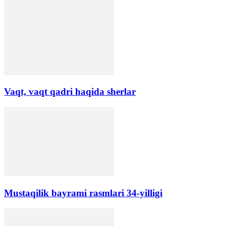
Vaqt, vaqt qadri haqida sherlar
Mustaqilik bayrami rasmlari 34-yilligi