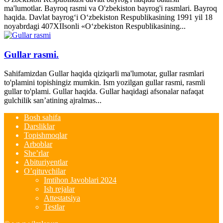
ma'lumotlar. Bayroq rasmi va O'zbekiston bayrog'i rasmlari. Bayroq
haqida. Davlat bayrog‘i O‘zbekiston Respublikasining 1991 yil 18
noyabrdagi 407­XII­sonli «O‘zbekiston Respublikasining...
Gullar rasmi.
Sahifamizdan Gullar haqida qiziqarli ma'lumotar, gullar rasmlari
to'plamini topishingiz mumkin. Ism yozilgan gullar rasmi, rasmli
gullar to'plami. Gullar haqida. Gullar haqidagi afsonalar nafaqat
gulchilik san’atining ajralmas...
Bosh sahifa
Darsliklar
Topishmoqlar
Arboblar
She’rlar
Abituriyentlar
O’qituvchilar
Imtihon Javoblari 2024
Ish rejalar
Attestatsiya
Testlar