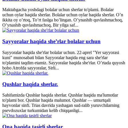
Maktabgacha yoshdagi bolalar uchun sherlar to'plami. Bolalar
uchun oylar haqida sherlar. Bolalar uchun oylar haqida sherlar. O’n
ikkita oy o’rtoq, To’rt faslga bo’lingan. O’ynashib quvlashmachoq,
O’ynashib quvlashmachoq, Bir yilga saf...
Sayyoralar haqida she’rlar bolalar uchun
Sayyoralar haqida she'rlar bolalar uchun. 22-aprel "Yer sayyorasi
kuni" munosabati bilan Sayyoralar haqida eng sara she'rlar
to'plamini taqdim etamiz. Sayyoralar haqida she'rlar. O’rtada quyosh
bobo Atrofda sayyoralar, Sirli...
Qushlar haqida sherlar.
Sahifamizda Qushlar haqida sherlar. Qushlar haqida ma'lumotlar
to'plami bor. Qushlar haqida malumot. Qushlar — umurtqali
hayvonlar sinfi. Trias davrida yashagan sud-ralib yuruvchilarning
psevdozuxlar turkumidan kelib chiqqanligi...
Ona haqida tasirli sherlar