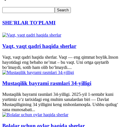
SHE'RLAR TO'PLAMI
Vaqt, vaqt qadri haqida sherlar
Vaqt, vaqt qadri haqida sherlar. Vaqt — eng qimmat boylik.Inson
hayotidagi eng bebaho ne’mat – bu vaqt. Uni ortga qaytarib
bo‘lmaydi, sotib ham olib bo‘lmaydi....
Mustaqilik bayrami rasmlari 34-yilligi
Mustaqilik bayrami rasmlari 34-yilligi. 2025-yil 1-sentabr kuni
yurtimiz o‘z tarixidagi eng muhim sanalardan biri — Davlat
Mustaqilligining 34 yilligini keng nishonlamoqda. Ushbu qutlug‘
sana munosabati...
Bolalar uchun oylar haqida sherlar