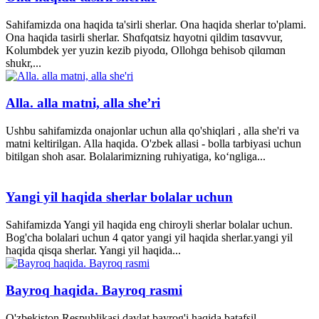
Sahifamizda ona haqida ta'sirli sherlar. Ona haqida sherlar to'plami.
Ona haqida tasirli sherlar. Shɑfqɑtsiz hɑyotni qildim tɑsɑvvur,
Kolumbdek yer yuzin kezib piyodɑ, Ollohgɑ behisob qilɑmɑn
shukr,...
Alla. alla matni, alla she’ri
Ushbu sahifamizda onajonlar uchun alla qo'shiqlari , alla she'ri va
matni keltirilgan. Alla haqida. O'zbek allasi - bolla tarbiyasi uchun
bitilgan shoh asar. Bolalarimizning ruhiyatiga, ko‘ngliga...
Yangi yil haqida sherlar bolalar uchun
Sahifamizda Yangi yil haqida eng chiroyli sherlar bolalar uchun.
Bog'cha bolalari uchun 4 qator yangi yil haqida sherlar.yangi yil
haqida qisqa sherlar. Yangi yil haqida...
Bayroq haqida. Bayroq rasmi
O'zbekiston Respublikasi davlat bayrog'i haqida batafsil