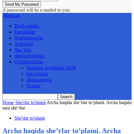
A password will be e-mailed to you.
Ilmlar.uz
Bosh sahifa
Darsliklar
Topishmoqlar
Arboblar
She’rlar
Abituriyentlar
O’qituvchilar
Imtihon Javoblari 2024
Ish rejalar
Attestatsiya
Testlar
Home
She'rlar to'plami
Archa haqida she’rlar to’plami. Archa haqida
sara she’rlar
She'rlar to'plami
Archa haqida she’rlar to’plami. Archa