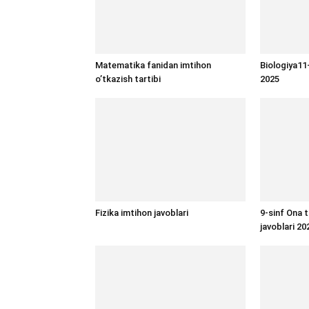
Matematika fanidan imtihon
Biologiya11-
o’tkazish tartibi
2025
Fizika imtihon javoblari
9-sinf Ona t
javoblari 20