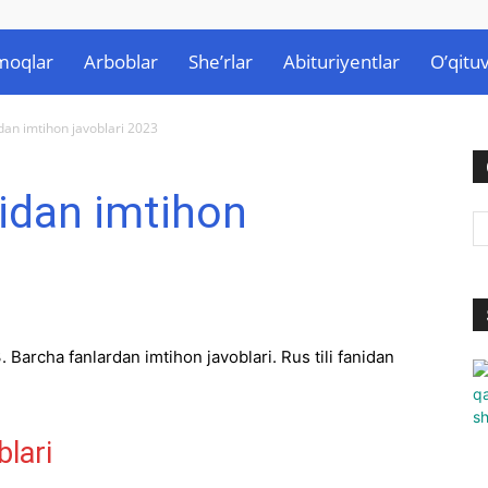
moqlar
Arboblar
She’rlar
Abituriyentlar
O’qituv
nidan imtihon javoblari 2023
anidan imtihon
. Barcha fanlardan imtihon javoblari. Rus tili fanidan
blari