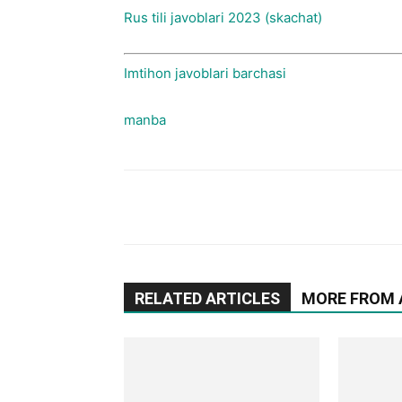
Rus tili javoblari 2023 (skachat)
Imtihon javoblari barchasi
manba
RELATED ARTICLES
MORE FROM