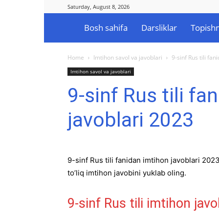
Saturday, August 8, 2026
Bosh sahifa
Darsliklar
Topish
Ilmlar.uz
Home
Imtihon savol va javoblari
9-sinf Rus tili fa
Imtihon savol va javoblari
9-sinf Rus tili f
javoblari 2023
9-sinf Rus tili fanidan imtihon javoblari 2023
to’liq imtihon javobini yuklab oling.
9-sinf Rus tili imtihon javo