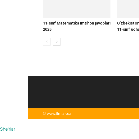
11-sinf Matematika imtihon javoblari
O’zbekiston 
2025
11-sinf uch
© www.ilmlar.uz
She'rlar