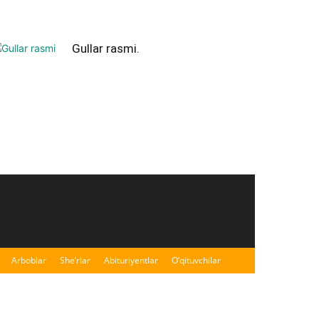
Gullar rasmi.
Arboblar
She’rlar
Abituriyentlar
O’qituvchilar