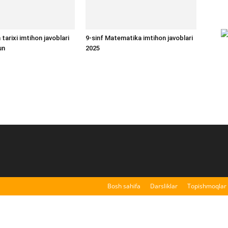
tarixi imtihon javoblari
9-sinf Matematika imtihon javoblari
un
2025
Bosh sahifa
Darsliklar
Topishmoqlar