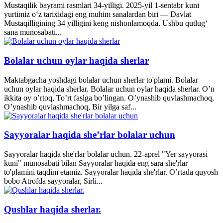
Mustaqilik bayrami rasmlari 34-yilligi. 2025-yil 1-sentabr kuni
yurtimiz o‘z tarixidagi eng muhim sanalardan biri — Davlat
Mustaqilligining 34 yilligini keng nishonlamoqda. Ushbu qutlug‘
sana munosabati...
Bolalar uchun oylar haqida sherlar
Maktabgacha yoshdagi bolalar uchun sherlar to'plami. Bolalar
uchun oylar haqida sherlar. Bolalar uchun oylar haqida sherlar. O’n
ikkita oy o’rtoq, To’rt faslga bo’lingan. O’ynashib quvlashmachoq,
O’ynashib quvlashmachoq, Bir yilga saf...
Sayyoralar haqida she’rlar bolalar uchun
Sayyoralar haqida she'rlar bolalar uchun. 22-aprel "Yer sayyorasi
kuni" munosabati bilan Sayyoralar haqida eng sara she'rlar
to'plamini taqdim etamiz. Sayyoralar haqida she'rlar. O’rtada quyosh
bobo Atrofda sayyoralar, Sirli...
Qushlar haqida sherlar.