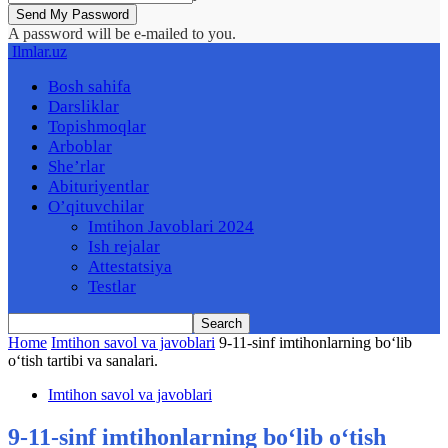
A password will be e-mailed to you.
Ilmlar.uz
Bosh sahifa
Darsliklar
Topishmoqlar
Arboblar
She’rlar
Abituriyentlar
O’qituvchilar
Imtihon Javoblari 2024
Ish rejalar
Attestatsiya
Testlar
Home
Imtihon savol va javoblari
9-11-sinf imtihonlarning boʻlib
oʻtish tartibi va sanalari.
Imtihon savol va javoblari
9-11-sinf imtihonlarning boʻlib oʻtish