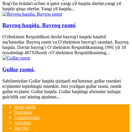
Bog'cha bolalari uchun 4 qator yangi yil haqida sherlar.yangi yil
haqida qisqa sherlar. Yangi yil haqida...
Bayroq haqida. Bayroq rasmi
O'zbekiston Respublikasi davlat bayrog'i haqida batafsil
ma'lumotlar. Bayroq rasmi va O'zbekiston bayrog'i rasmlari. Bayroq
haqida. Davlat bayrog‘i O‘zbekiston Respublikasining 1991 yil 18
noyabrdagi 407­XII­sonli «O‘zbekiston Respublikasining...
Gullar rasmi.
Sahifamizdan Gullar haqida qiziqarli ma'lumotar, gullar rasmlari
to'plamini topishingiz mumkin. Ism yozilgan gullar rasmi, rasmli
gullar to'plami. Gullar haqida. Gullar haqidagi afsonalar nafaqat
gulchilik san’atining ajralmas...
Bosh sahifa
Darsliklar
Topishmoqlar
Arboblar
She’rlar