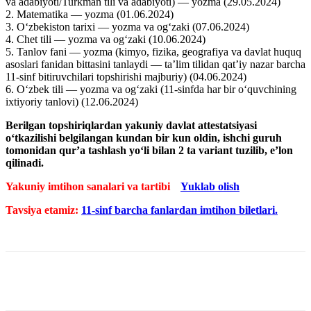
va adabiyoti/Turkman tili va adabiyoti) — yozma (29.05.2024)
2. Matematika — yozma (01.06.2024)
3. Oʻzbekiston tarixi — yozma va ogʻzaki (07.06.2024)
4. Chet tili — yozma va ogʻzaki (10.06.2024)
5. Tanlov fani — yozma (kimyo, fizika, geografiya va davlat huquq
asoslari fanidan bittasini tanlaydi — taʼlim tilidan qatʼiy nazar barcha
11-sinf bitiruvchilari topshirishi majburiy) (04.06.2024)
6. Oʻzbek tili — yozma va ogʻzaki (11-sinfda har bir oʻquvchining
ixtiyoriy tanlovi) (12.06.2024)
Berilgan topshiriqlardan yakuniy davlat attestatsiyasi
oʻtkazilishi belgilangan kundan bir kun oldin, ishchi guruh
tomonidan qurʼa tashlash yoʻli bilan 2 ta variant tuzilib, eʼlon
qilinadi.
Yakuniy imtihon sanalari va tartibi
Yuklab olish
Tavsiya etamiz:
11-sinf barcha fanlardan imtihon biletlari.