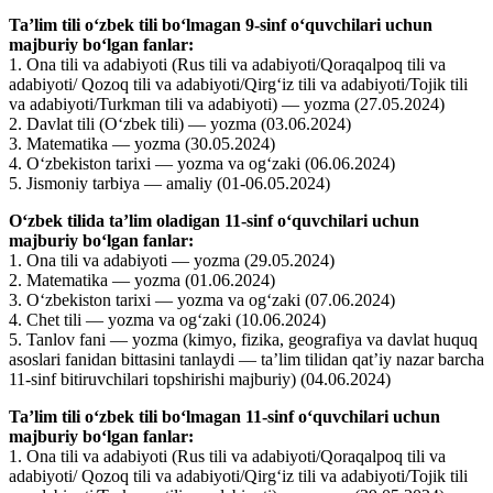
Taʼlim tili oʻzbek tili boʻlmagan 9-sinf oʻquvchilari uchun
majburiy boʻlgan fanlar:
1. Ona tili va adabiyoti (Rus tili va adabiyoti/Qoraqalpoq tili va
adabiyoti/ Qozoq tili va adabiyoti/Qirgʻiz tili va adabiyoti/Tojik tili
va adabiyoti/Turkman tili va adabiyoti) — yozma (27.05.2024)
2. Davlat tili (Oʻzbek tili) — yozma (03.06.2024)
3. Matematika — yozma (30.05.2024)
4. Oʻzbekiston tarixi — yozma va ogʻzaki (06.06.2024)
5. Jismoniy tarbiya — amaliy (01-06.05.2024)
Oʻzbek tilida taʼlim oladigan 11-sinf oʻquvchilari uchun
majburiy boʻlgan fanlar:
1. Ona tili va adabiyoti — yozma (29.05.2024)
2. Matematika — yozma (01.06.2024)
3. Oʻzbekiston tarixi — yozma va ogʻzaki (07.06.2024)
4. Chet tili — yozma va ogʻzaki (10.06.2024)
5. Tanlov fani — yozma (kimyo, fizika, geografiya va davlat huquq
asoslari fanidan bittasini tanlaydi — taʼlim tilidan qatʼiy nazar barcha
11-sinf bitiruvchilari topshirishi majburiy) (04.06.2024)
Taʼlim tili oʻzbek tili boʻlmagan 11-sinf oʻquvchilari uchun
majburiy boʻlgan fanlar:
1. Ona tili va adabiyoti (Rus tili va adabiyoti/Qoraqalpoq tili va
adabiyoti/ Qozoq tili va adabiyoti/Qirgʻiz tili va adabiyoti/Tojik tili