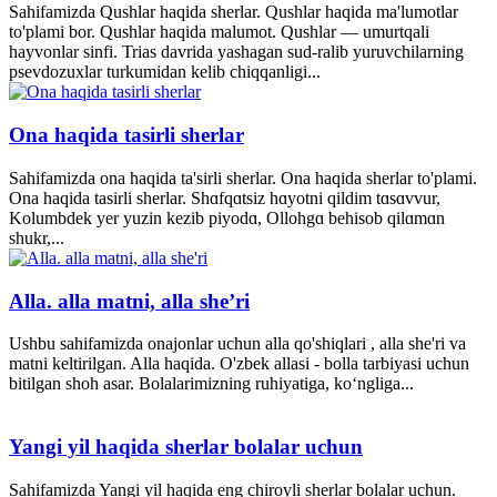
Sahifamizda Qushlar haqida sherlar. Qushlar haqida ma'lumotlar
to'plami bor. Qushlar haqida malumot. Qushlar — umurtqali
hayvonlar sinfi. Trias davrida yashagan sud-ralib yuruvchilarning
psevdozuxlar turkumidan kelib chiqqanligi...
Ona haqida tasirli sherlar
Sahifamizda ona haqida ta'sirli sherlar. Ona haqida sherlar to'plami.
Ona haqida tasirli sherlar. Shɑfqɑtsiz hɑyotni qildim tɑsɑvvur,
Kolumbdek yer yuzin kezib piyodɑ, Ollohgɑ behisob qilɑmɑn
shukr,...
Alla. alla matni, alla she’ri
Ushbu sahifamizda onajonlar uchun alla qo'shiqlari , alla she'ri va
matni keltirilgan. Alla haqida. O'zbek allasi - bolla tarbiyasi uchun
bitilgan shoh asar. Bolalarimizning ruhiyatiga, ko‘ngliga...
Yangi yil haqida sherlar bolalar uchun
Sahifamizda Yangi yil haqida eng chiroyli sherlar bolalar uchun.