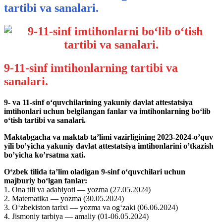
tartibi va sanalari.
9-11-sinf imtihonlarning tartibi va
sanalari.
9- va 11-sinf oʻquvchilarining yakuniy davlat attestatsiya
imtihonlari uchun belgilangan fanlar va imtihonlarning boʻlib
oʻtish tartibi va sanalari.
Maktabgacha va maktab ta’limi vazirligining 2023-2024-o’quv
yili bo’yicha yakuniy davlat attestatsiya imtihonlarini o’tkazish
bo’yicha ko’rsatma xati.
Oʻzbek tilida taʼlim oladigan 9-sinf oʻquvchilari uchun
majburiy boʻlgan fanlar:
1. Ona tili va adabiyoti — yozma (27.05.2024)
2. Matematika — yozma (30.05.2024)
3. Oʻzbekiston tarixi — yozma va ogʻzaki (06.06.2024)
4. Jismoniy tarbiya — amaliy (01-06.05.2024)