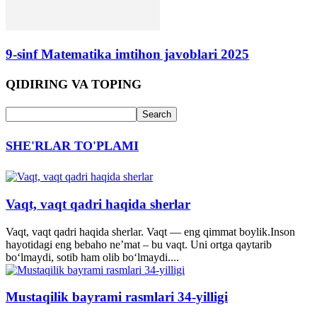
9-sinf Matematika imtihon javoblari 2025
QIDIRING VA TOPING
SHE'RLAR TO'PLAMI
Vaqt, vaqt qadri haqida sherlar
Vaqt, vaqt qadri haqida sherlar. Vaqt — eng qimmat boylik.Inson
hayotidagi eng bebaho ne’mat – bu vaqt. Uni ortga qaytarib
bo‘lmaydi, sotib ham olib bo‘lmaydi....
Mustaqilik bayrami rasmlari 34-yilligi