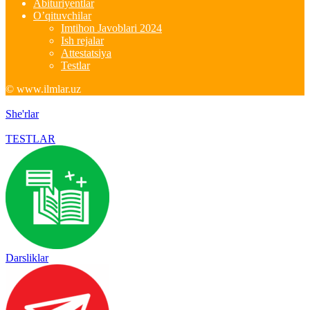
Abituriyentlar
O’qituvchilar
Imtihon Javoblari 2024
Ish rejalar
Attestatsiya
Testlar
© www.ilmlar.uz
She'rlar
TESTLAR
Darsliklar