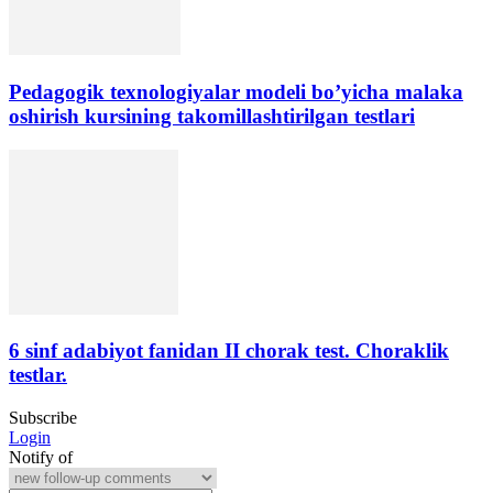
Pedagogik texnologiyalar modeli bo’yicha malaka
oshirish kursining takomillashtirilgan testlari
6 sinf adabiyot fanidan II chorak test. Choraklik
testlar.
Subscribe
Login
Notify of