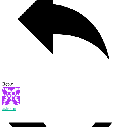
Reply
asliddin