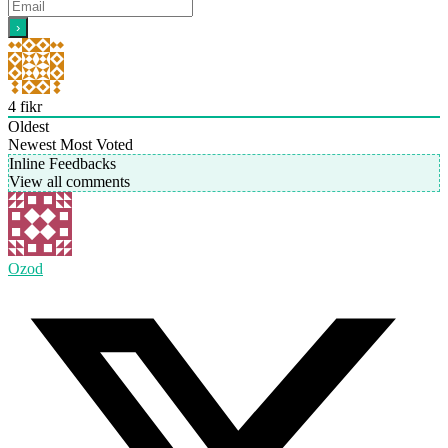
4
fikr
Oldest
Newest
Most Voted
Inline Feedbacks
View all comments
Ozod