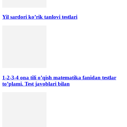
Yil sardori ko’rik tanlovi testlari
1-2-3-4 ona tili o’qish matematika fanidan testlar
to’plami. Test javoblari bilan