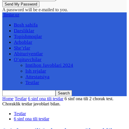
A password will be e-mailed to you.
Ilmlar.uz
Bosh sahifa
Darsliklar
Topishmoqlar
Arboblar
She’rlar
Abituriyentlar
O’qituvchilar
Imtihon Javoblari 2024
Ish rejalar
Attestatsiya
Testlar
Home
Testlar
6 sinf ona tili testlar
6 sinf ona tili 2 chorak test.
Choraklik testlar javoblari bilan.
Testlar
6 sinf ona tili testlar