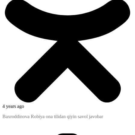
4 years ago
Baxroddinova Robiya ona tilidan qiyin savol javobar