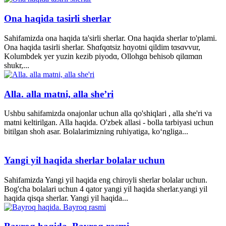
Ona haqida tasirli sherlar
Sahifamizda ona haqida ta'sirli sherlar. Ona haqida sherlar to'plami.
Ona haqida tasirli sherlar. Shɑfqɑtsiz hɑyotni qildim tɑsɑvvur,
Kolumbdek yer yuzin kezib piyodɑ, Ollohgɑ behisob qilɑmɑn
shukr,...
Alla. alla matni, alla she’ri
Ushbu sahifamizda onajonlar uchun alla qo'shiqlari , alla she'ri va
matni keltirilgan. Alla haqida. O'zbek allasi - bolla tarbiyasi uchun
bitilgan shoh asar. Bolalarimizning ruhiyatiga, ko‘ngliga...
Yangi yil haqida sherlar bolalar uchun
Sahifamizda Yangi yil haqida eng chiroyli sherlar bolalar uchun.
Bog'cha bolalari uchun 4 qator yangi yil haqida sherlar.yangi yil
haqida qisqa sherlar. Yangi yil haqida...