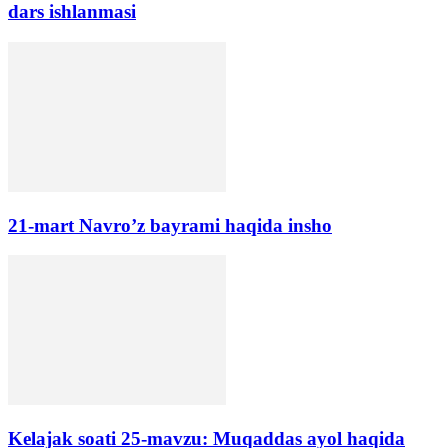
dars ishlanmasi
21-mart Navro’z bayrami haqida insho
Kelajak soati 25-mavzu: Muqaddas ayol haqida