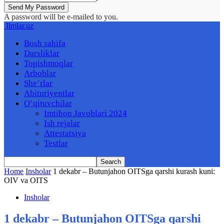
A password will be e-mailed to you.
Ilmlar.uz
Bosh sahifa
Darsliklar
Topishmoqlar
Arboblar
She’rlar
Abituriyentlar
O’qituvchilar
Imtihon Javoblari 2024
Ish rejalar
Attestatsiya
Testlar
Home
Insholar
1 dekabr – Butunjahon OITSga qarshi kurash kuni:
OIV va OITS
Insholar
1 dekabr – Butunjahon OITSga qarshi