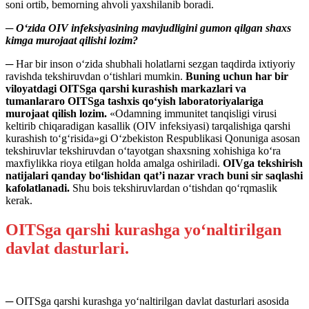
soni ortib, bemorning ahvoli yaxshilanib boradi.
─ O‘zida OIV infeksiyasining mavjudligini gumon qilgan shaxs
kimga murojaat qilishi lozim?
─ Har bir inson o‘zida shubhali holatlarni sezgan taqdirda ixtiyoriy
ravishda tekshiruvdan o‘tishlari mumkin.
Buning uchun har bir
viloyatdagi OITSga qarshi kurashish markazlari va
tumanlararo OITSga tashxis qo‘yish laboratoriyalariga
murojaat qilish lozim.
«Odamning immunitet tanqisligi virusi
keltirib chiqaradigan kasallik (OIV infeksiyasi) tarqalishiga qarshi
kurashish to‘g‘risida»gi O‘zbekiston Respublikasi Qonuniga asosan
tekshiruvlar tekshiruvdan o‘tayotgan shaxsning xohishiga ko‘ra
maxfiylikka rioya etilgan holda amalga oshiriladi.
OIVga tekshirish
natijalari qanday bo‘lishidan qat’i nazar vrach buni sir saqlashi
kafolatlanadi.
Shu bois tekshiruvlardan o‘tishdan qo‘rqmaslik
kerak.
OITSga qarshi kurashga yo‘naltirilgan
davlat dasturlari.
─ OITSga qarshi kurashga yo‘naltirilgan davlat dasturlari asosida