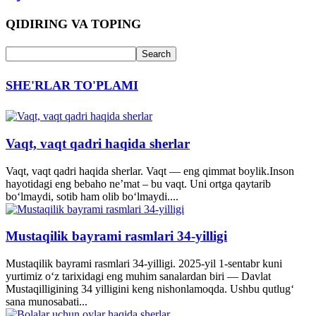
QIDIRING VA TOPING
SHE'RLAR TO'PLAMI
Vaqt, vaqt qadri haqida sherlar
Vaqt, vaqt qadri haqida sherlar. Vaqt — eng qimmat boylik.Inson
hayotidagi eng bebaho ne’mat – bu vaqt. Uni ortga qaytarib
bo‘lmaydi, sotib ham olib bo‘lmaydi....
Mustaqilik bayrami rasmlari 34-yilligi
Mustaqilik bayrami rasmlari 34-yilligi. 2025-yil 1-sentabr kuni
yurtimiz o‘z tarixidagi eng muhim sanalardan biri — Davlat
Mustaqilligining 34 yilligini keng nishonlamoqda. Ushbu qutlug‘
sana munosabati...