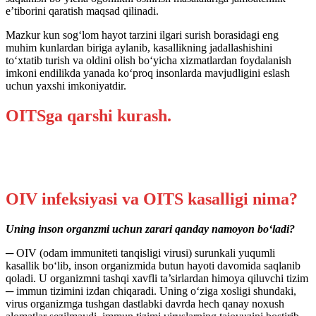
e’tiborini qaratish maqsad qilinadi.
Mazkur kun sog‘lom hayot tarzini ilgari surish borasidagi eng
muhim kunlardan biriga aylanib, kasallikning jadallashishini
to‘xtatib turish va oldini olish bo‘yicha xizmatlardan foydalanish
imkoni endilikda yanada ko‘proq insonlarda mavjudligini eslash
uchun yaxshi imkoniyatdir.
OITSga qarshi kurash.
OIV infeksiyasi va OITS kasalligi nima?
Uning inson organzmi uchun zarari qanday namoyon bo‘ladi?
─ OIV (odam immuniteti tanqisligi virusi) surunkali yuqumli
kasallik bo‘lib, inson organizmida butun hayoti davomida saqlanib
qoladi. U organizmni tashqi xavfli ta’sirlardan himoya qiluvchi tizim
─ immun tizimini izdan chiqaradi. Uning o‘ziga xosligi shundaki,
virus organizmga tushgan dastlabki davrda hech qanay noxush