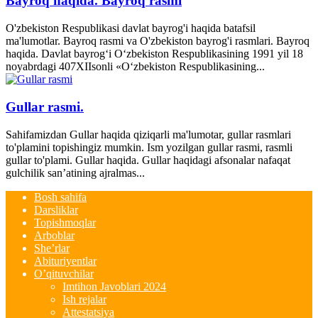
Bayroq haqida. Bayroq rasmi
O'zbekiston Respublikasi davlat bayrog'i haqida batafsil
ma'lumotlar. Bayroq rasmi va O'zbekiston bayrog'i rasmlari. Bayroq
haqida. Davlat bayrog‘i O‘zbekiston Respublikasining 1991 yil 18
noyabrdagi 407­XII­sonli «O‘zbekiston Respublikasining...
Gullar rasmi.
Sahifamizdan Gullar haqida qiziqarli ma'lumotar, gullar rasmlari
to'plamini topishingiz mumkin. Ism yozilgan gullar rasmi, rasmli
gullar to'plami. Gullar haqida. Gullar haqidagi afsonalar nafaqat
gulchilik san’atining ajralmas...
Bosh sahifa
Darsliklar
Topishmoqlar
Arboblar
She’rlar
Abituriyentlar
O’qituvchilar
Imtihon Javoblari 2024
Ish rejalar
Attestatsiya