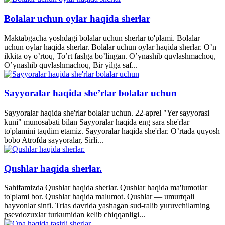
Bolalar uchun oylar haqida sherlar
Maktabgacha yoshdagi bolalar uchun sherlar to'plami. Bolalar
uchun oylar haqida sherlar. Bolalar uchun oylar haqida sherlar. O’n
ikkita oy o’rtoq, To’rt faslga bo’lingan. O’ynashib quvlashmachoq,
O’ynashib quvlashmachoq, Bir yilga saf...
Sayyoralar haqida she’rlar bolalar uchun
Sayyoralar haqida she'rlar bolalar uchun. 22-aprel "Yer sayyorasi
kuni" munosabati bilan Sayyoralar haqida eng sara she'rlar
to'plamini taqdim etamiz. Sayyoralar haqida she'rlar. O’rtada quyosh
bobo Atrofda sayyoralar, Sirli...
Qushlar haqida sherlar.
Sahifamizda Qushlar haqida sherlar. Qushlar haqida ma'lumotlar
to'plami bor. Qushlar haqida malumot. Qushlar — umurtqali
hayvonlar sinfi. Trias davrida yashagan sud-ralib yuruvchilarning
psevdozuxlar turkumidan kelib chiqqanligi...