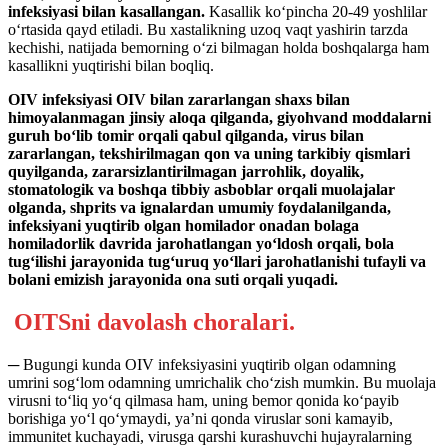
infeksiyasi bilan kasallangan.
Kasallik ko‘pincha 20-49 yoshlilar
o‘rtasida qayd etiladi. Bu xastalikning uzoq vaqt yashirin tarzda
kechishi, natijada bemorning o‘zi bilmagan holda boshqalarga ham
kasallikni yuqtirishi bilan boqliq.
OIV infeksiyasi OIV bilan zararlangan shaxs bilan
himoyalanmagan jinsiy aloqa qilganda, giyohvand moddalarni
guruh bo‘lib tomir orqali qabul qilganda, virus bilan
zararlangan, tekshirilmagan qon va uning tarkibiy qismlari
quyilganda, zararsizlantirilmagan jarrohlik, doyalik,
stomatologik va boshqa tibbiy asboblar orqali muolajalar
olganda, shprits va ignalardan umumiy foydalanilganda,
infeksiyani yuqtirib olgan homilador onadan bolaga
homiladorlik davrida jarohatlangan yo‘ldosh orqali, bola
tug‘ilishi jarayonida tug‘uruq yo‘llari jarohatlanishi tufayli va
bolani emizish jarayonida ona suti orqali yuqadi.
OITSni davolash choralari.
─ Bugungi kunda OIV infeksiyasini yuqtirib olgan odamning
umrini sog‘lom odamning umrichalik cho‘zish mumkin. Bu muolaja
virusni to‘liq yo‘q qilmasa ham, uning bemor qonida ko‘payib
borishiga yo‘l qo‘ymaydi, ya’ni qonda viruslar soni kamayib,
immunitet kuchayadi, virusga qarshi kurashuvchi hujayralarning