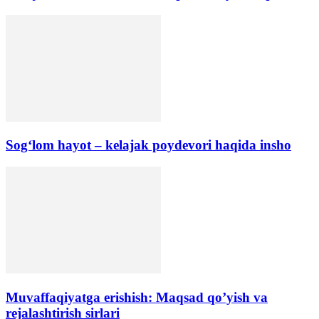
Sog‘lom hayot – kelajak poydevori haqida insho
Muvaffaqiyatga erishish: Maqsad qo’yish va
rejalashtirish sirlari