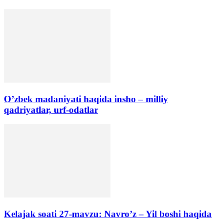
O’zbek madaniyati haqida insho – milliy
qadriyatlar, urf-odatlar
Kelajak soati 27-mavzu: Navro’z – Yil boshi haqida