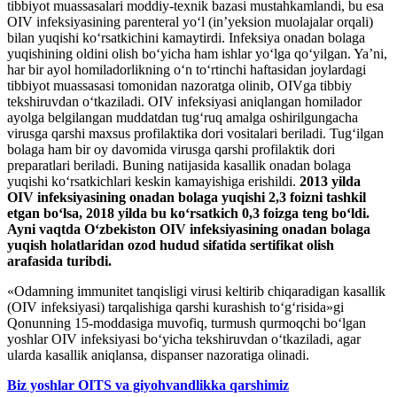
tibbiyot muassasalari moddiy-texnik bazasi mustahkamlandi, bu esa
OIV infeksiyasining parenteral yo‘l (in’yeksion muolajalar orqali)
bilan yuqishi ko‘rsatkichini kamaytirdi. Infeksiya onadan bolaga
yuqishining oldini olish bo‘yicha ham ishlar yo‘lga qo‘yilgan. Ya’ni,
har bir ayol homiladorlikning o‘n to‘rtinchi haftasidan joylardagi
tibbiyot muassasasi tomonidan nazoratga olinib, OIVga tibbiy
tekshiruvdan o‘tkaziladi. OIV infeksiyasi aniqlangan homilador
ayolga belgilangan muddatdan tug‘ruq amalga oshirilgungacha
virusga qarshi maxsus profilaktika dori vositalari beriladi. Tug‘ilgan
bolaga ham bir oy davomida virusga qarshi profilaktik dori
preparatlari beriladi. Buning natijasida kasallik onadan bolaga
yuqishi ko‘rsatkichlari keskin kamayishiga erishildi.
2013 yilda
OIV infeksiyasining onadan bolaga yuqishi 2,3 foizni tashkil
etgan bo‘lsa, 2018 yilda bu ko‘rsatkich 0,3 foizga teng bo‘ldi.
Ayni vaqtda O‘zbekiston OIV infeksiyasining onadan bolaga
yuqish holatlaridan ozod hudud sifatida sertifikat olish
arafasida turibdi.
«Odamning immunitet tanqisligi virusi keltirib chiqaradigan kasallik
(OIV infeksiyasi) tarqalishiga qarshi kurashish to‘g‘risida»gi
Qonunning 15-moddasiga muvofiq, turmush qurmoqchi bo‘lgan
yoshlar OIV infeksiyasi bo‘yicha tekshiruvdan o‘tkaziladi, agar
ularda kasallik aniqlansa, dispanser nazoratiga olinadi.
Biz yoshlar OITS va giyohvandlikka qarshimiz