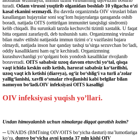
alomatlar sezilmaydi, immun tizimi viruslarning tajovuzini bostirib
turadi.
Odam virusni yuqtirib olganidan boshlab 10 yilgacha o‘zi
kasal ekanini sezmaydi.
Bu davrda organizmda OIV viruslari bilan
kasallangan hujayralar soni sog‘lom hujayralarga qaraganda oshib
boradi, natijada OITS (orttirilgan immunitet tanqisligi sindromi)
kelib chiqadi. Bu surunkali tarzda kechuvchi tizimli xastalik. U faqat
bitta organni zararlaydi, deb tushunish xato. Organizmning viruslar
bilan mahv etilishi natijasida immun tizimi o‘z vazifasini bajara
olmaydi, natijada inson har qanday tashqi ta’sirga sezuvchan bo‘ladi,
oddiy kasalliklarni ham og‘ir kechiradi. Organizmning
kurashuvchanligi yo‘qolgani bois yondosh kasalliklar rivojlanib
boraveradi.
OITS sababsiz uzoq davom etuvchi yo‘tal, qisqa
vaqt ichida keskin ozib ketish, harorat sababsiz ko‘tarilishi,
uzoq vaqt ich ketishi (diareya), og‘iz bo‘shlig‘i va turli a’zolar
yallig‘lanishi, xavfli o‘smalar rivojlanishi kabi belgilar bilan
namoyon bo‘ladi.OIV infeksiyasi OITS kasalligi
OIV infeksiyasi yuqish yo’llari.
Undan himoyalanish uchun nimalarga diqqat qaratish lozim?
─ UNAIDS (BMTning OIV/OITS bo‘yicha dasturi) ma’lumotlariga
ko‘ra,
dunyo bo‘yicha ayni kunda 37 mln kishi OIV