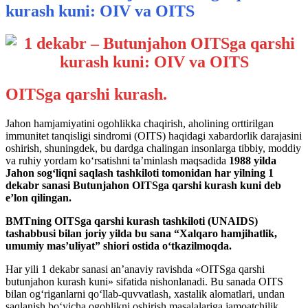
kurash kuni: OIV va OITS
OITSga qarshi kurash.
Jahon hamjamiyatini ogohlikka chaqirish, aholining orttirilgan
immunitet tanqisligi sindromi (OITS) haqidagi xabardorlik darajasini
oshirish, shuningdek, bu dardga chalingan insonlarga tibbiy, moddiy
va ruhiy yordam ko‘rsatishni ta’minlash maqsadida
1988 yilda
Jahon sog‘liqni saqlash tashkiloti tomonidan har yilning 1
dekabr sanasi Butunjahon OITSga qarshi kurash kuni deb
e’lon qilingan.
BMTning OITSga qarshi kurash tashkiloti (UNAIDS)
tashabbusi bilan joriy yilda bu sana “Xalqaro hamjihatlik,
umumiy mas’uliyat” shiori ostida o‘tkazilmoqda.
Har yili 1 dekabr sanasi an’anaviy ravishda «OITSga qarshi
butunjahon kurash kuni» sifatida nishonlanadi. Bu sanada OITS
bilan og‘riganlarni qo‘llab-quvvatlash, xastalik alomatlari, undan
saqlanish bo‘yicha ogohlikni oshirish masalalariga jamoatchilik