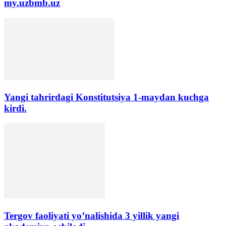
my.uzbmb.uz
Yangi tahrirdagi Konstitutsiya 1-maydan kuchga
kirdi.
Tergov faoliyati yo’nalishida 3 yillik yangi