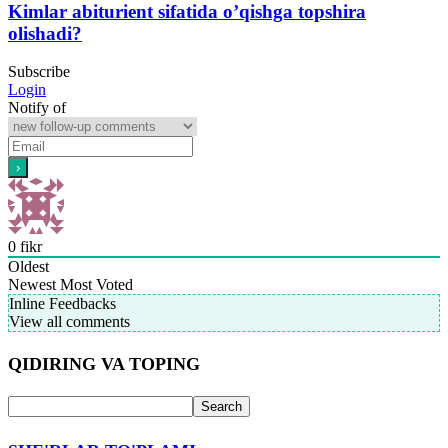
Kimlar abiturient sifatida oʼqishga topshira
olishadi?
Subscribe
Login
Notify of
0
fikr
Oldest
Newest
Most Voted
Inline Feedbacks
View all comments
QIDIRING VA TOPING