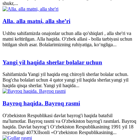
shukr,...
Alla. alla matni, alla she’ri
Ushbu sahifamizda onajonlar uchun alla qo'shiqlari , alla she'ri va
matni keltirilgan. Alla haqida. O'zbek allasi - bolla tarbiyasi uchun
bitilgan shoh asar. Bolalarimizning ruhiyatiga, ko‘ngliga...
Yangi yil haqida sherlar bolalar uchun
Sahifamizda Yangi yil haqida eng chiroyli sherlar bolalar uchun.
Bog'cha bolalari uchun 4 qator yangi yil haqida sherlar.yangi yil
haqida qisqa sherlar. Yangi yil haqida...
Bayroq haqida. Bayroq rasmi
O'zbekiston Respublikasi davlat bayrog'i haqida batafsil
ma'lumotlar. Bayroq rasmi va O'zbekiston bayrog'i rasmlari. Bayroq
haqida. Davlat bayrog‘i O‘zbekiston Respublikasining 1991 yil 18
noyabrdagi 407­XII­sonli «O‘zbekiston Respublikasining...