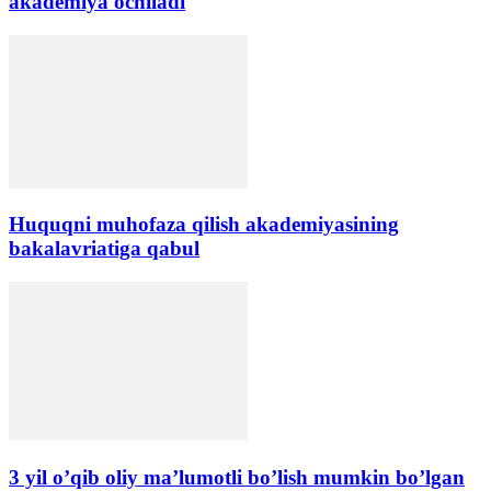
akademiya ochiladi
Huquqni muhofaza qilish akademiyasining
bakalavriatiga qabul
3 yil o’qib oliy ma’lumotli bo’lish mumkin bo’lgan