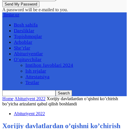
A password will be e-mailed to you.
Ilmlar.uz
Bosh sahifa
Darsliklar
Topishmoqlar
Arboblar
She’rlar
Abituriyentlar
O’qituvchilar
Imtihon Javoblari 2024
Ish rejalar
Attestatsiya
Testlar
Home
Abituriyent 2022
Xorijiy davlatlardan o’qishni ko’chirish
bo’yicha arizalarni qabul qilish boshlandi
Abituriyent 2022
Xorijiy davlatlardan o’qishni ko’chirish