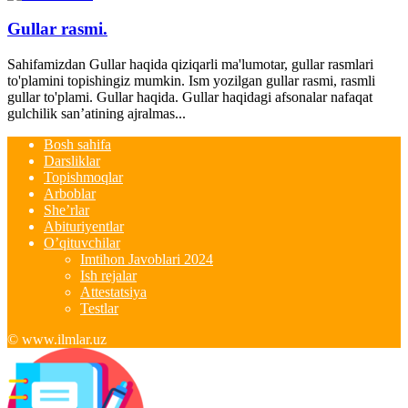
Gullar rasmi.
Sahifamizdan Gullar haqida qiziqarli ma'lumotar, gullar rasmlari
to'plamini topishingiz mumkin. Ism yozilgan gullar rasmi, rasmli
gullar to'plami. Gullar haqida. Gullar haqidagi afsonalar nafaqat
gulchilik san’atining ajralmas...
Bosh sahifa
Darsliklar
Topishmoqlar
Arboblar
She’rlar
Abituriyentlar
O’qituvchilar
Imtihon Javoblari 2024
Ish rejalar
Attestatsiya
Testlar
© www.ilmlar.uz