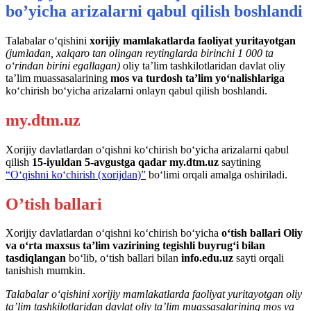
bo’yicha arizalarni qabul qilish boshlandi
Talabalar o‘qishini
xorijiy mamlakatlarda faoliyat yuritayotgan
(jumladan, xalqaro tan olingan reytinglarda birinchi 1 000 ta
o‘rindan birini egallagan)
oliy ta’lim tashkilotlaridan davlat oliy
ta’lim muassasalarining
mos va turdosh ta’lim yo‘nalishlariga
ko‘chirish bo‘yicha arizalarni onlayn qabul qilish boshlandi.
my.dtm.uz
Xorijiy davlatlardan o‘qishni ko‘chirish bo‘yicha arizalarni qabul
qilish
15-iyuldan 5-avgustga qadar
my.dtm.uz
saytining
“O‘qishni ko‘chirish (xorijdan)”
bo‘limi orqali amalga oshiriladi.
O’tish ballari
Xorijiy davlatlardan o‘qishni ko‘chirish bo‘yicha
o‘tish ballari Oliy
va o‘rta maxsus ta’lim vazirining tegishli buyrug‘i bilan
tasdiqlangan
bo‘lib, o‘tish ballari bilan
info.edu.uz
sayti orqali
tanishish mumkin.
Talabalar o‘qishini xorijiy mamlakatlarda faoliyat yuritayotgan oliy
ta’lim tashkilotlaridan davlat oliy ta’lim muassasalarining mos va