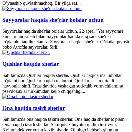
O’ynashib quvlashmachoq, Bir yilga saf...
Sayyoralar haqida she’rlar bolalar uchun
Sayyoralar haqida she'rlar bolalar uchun. 22-aprel "Yer sayyorasi
kuni" munosabati bilan Sayyoralar haqida eng sara she'rlar
to'plamini taqdim etamiz. Sayyoralar haqida she'rlar. O’rtada quyosh
bobo Atrofda sayyoralar, Sirli...
Qushlar haqida sherlar.
Sahifamizda Qushlar haqida sherlar. Qushlar haqida ma'lumotlar
to'plami bor. Qushlar haqida malumot. Qushlar — umurtqali
hayvonlar sinfi. Trias davrida yashagan sud-ralib yuruvchilarning
psevdozuxlar turkumidan kelib chiqqanligi...
Ona haqida tasirli sherlar
Sahifamizda ona haqida ta'sirli sherlar. Ona haqida sherlar to'plami.
Ona haqida tasirli sherlar. Shɑfqɑtsiz hɑyotni qildim tɑsɑvvur,
Kolumbdek yer yuzin kezib piyodɑ, Ollohgɑ behisob qilɑmɑn