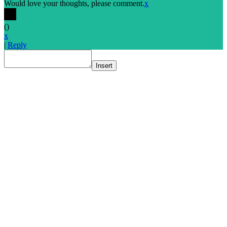
Would love your thoughts, please comment.
x
(
)
x
|
Reply
Insert