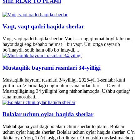
SHE'RLAR TO'PLAMI
Vaqt, vaqt qadri haqida sherlar
Vaqt, vaqt qadri haqida sherlar. Vaqt — eng qimmat boylik.Inson
hayotidagi eng bebaho ne’mat – bu vaqt. Uni ortga qaytarib
bo‘lmaydi, sotib ham olib bo‘lmaydi....
Mustaqilik bayrami rasmlari 34-yilligi
Mustaqilik bayrami rasmlari 34-yilligi. 2025-yil 1-sentabr kuni
yurtimiz o‘z tarixidagi eng muhim sanalardan biri — Davlat
Mustaqilligining 34 yilligini keng nishonlamoqda. Ushbu qutlug‘
sana munosabati...
Bolalar uchun oylar haqida sherlar
Maktabgacha yoshdagi bolalar uchun sherlar to'plami. Bolalar
uchun oylar haqida sherlar. Bolalar uchun oylar haqida sherlar. O’n
ikkita oy o’rtoq, To’rt faslga bo’lingan. O’ynashib quvlashmachoq,