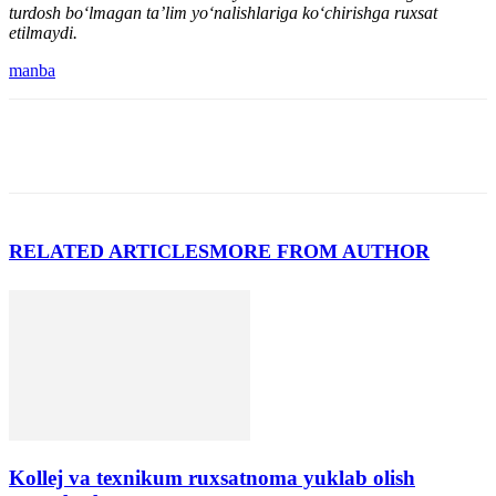
turdosh bo‘lmagan ta’lim yo‘nalishlariga ko‘chirishga ruxsat
etilmaydi.
manba
RELATED ARTICLES
MORE FROM AUTHOR
Kollej va texnikum ruxsatnoma yuklab olish