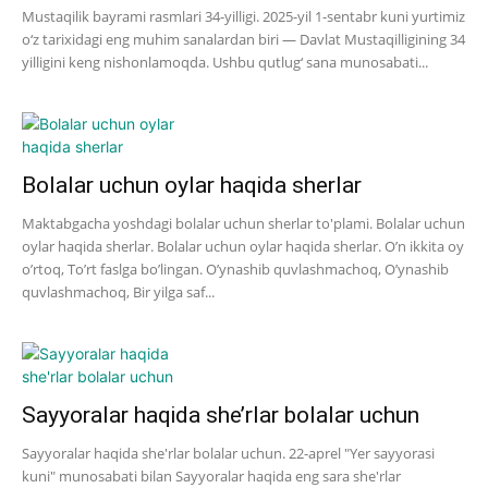
Mustaqilik bayrami rasmlari 34-yilligi. 2025-yil 1-sentabr kuni yurtimiz
o‘z tarixidagi eng muhim sanalardan biri — Davlat Mustaqilligining 34
yilligini keng nishonlamoqda. Ushbu qutlug‘ sana munosabati...
Bolalar uchun oylar haqida sherlar
Maktabgacha yoshdagi bolalar uchun sherlar to'plami. Bolalar uchun
oylar haqida sherlar. Bolalar uchun oylar haqida sherlar. O’n ikkita oy
o’rtoq, To’rt faslga bo’lingan. O’ynashib quvlashmachoq, O’ynashib
quvlashmachoq, Bir yilga saf...
Sayyoralar haqida she’rlar bolalar uchun
Sayyoralar haqida she'rlar bolalar uchun. 22-aprel "Yer sayyorasi
kuni" munosabati bilan Sayyoralar haqida eng sara she'rlar