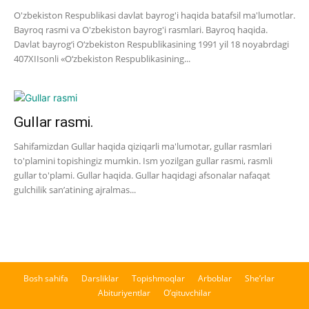
O'zbekiston Respublikasi davlat bayrog'i haqida batafsil ma'lumotlar.
Bayroq rasmi va O'zbekiston bayrog'i rasmlari. Bayroq haqida.
Davlat bayrog‘i O‘zbekiston Respublikasining 1991 yil 18 noyabrdagi
407­XII­sonli «O‘zbekiston Respublikasining...
Gullar rasmi.
Sahifamizdan Gullar haqida qiziqarli ma'lumotar, gullar rasmlari
to'plamini topishingiz mumkin. Ism yozilgan gullar rasmi, rasmli
gullar to'plami. Gullar haqida. Gullar haqidagi afsonalar nafaqat
gulchilik san’atining ajralmas...
Bosh sahifa
Darsliklar
Topishmoqlar
Arboblar
She’rlar
Abituriyentlar
O’qituvchilar