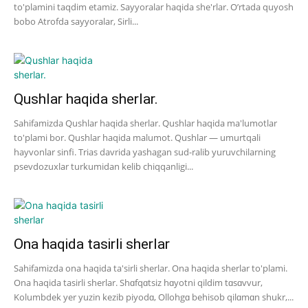
to'plamini taqdim etamiz. Sayyoralar haqida she'rlar. O’rtada quyosh
bobo Atrofda sayyoralar, Sirli...
Qushlar haqida sherlar.
Sahifamizda Qushlar haqida sherlar. Qushlar haqida ma'lumotlar
to'plami bor. Qushlar haqida malumot. Qushlar — umurtqali
hayvonlar sinfi. Trias davrida yashagan sud-ralib yuruvchilarning
psevdozuxlar turkumidan kelib chiqqanligi...
Ona haqida tasirli sherlar
Sahifamizda ona haqida ta'sirli sherlar. Ona haqida sherlar to'plami.
Ona haqida tasirli sherlar. Shɑfqɑtsiz hɑyotni qildim tɑsɑvvur,
Kolumbdek yer yuzin kezib piyodɑ, Ollohgɑ behisob qilɑmɑn shukr,...