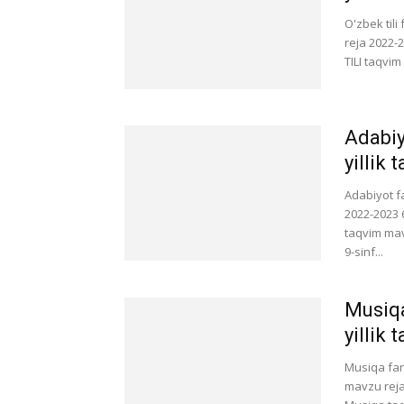
O'zbek til
reja 2022-
TILI taqvi
Adabiy
yillik
Adabiyot f
2022-2023 
taqvim mav
9-sinf...
Musiqa
yillik
Musiqa fan
mavzu reja