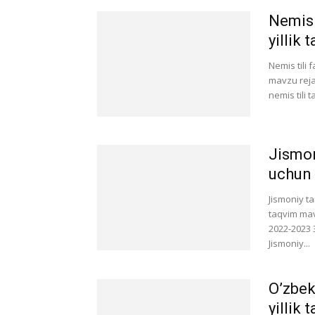
Nemis 
yillik
Nemis tili 
mavzu reja
nemis tili 
Jismon
uchun 
Jismoniy t
taqvim mav
2022-2023 
Jismoniy...
O’zbek
yillik