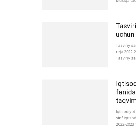
Musiqa taq
Tasvir
uchun 
Tasviriy s
reja 2022-2
Tasviriy sa
Iqtisod
fanida
taqvim
Iqtisodiyot
sinf Iqtis
2022-2023 