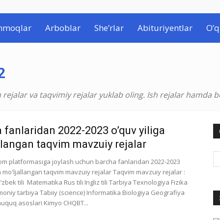
hmoqlar
Arboblar
She’rlar
Abituriyentlar
O’q
2
rejalar va taqvimiy rejalar yuklab oling. Ish rejalar hamda b
 fanlaridan 2022-2023 o’quv yiliga
llangan taqvim mavzuiy rejalar
om platformasiga joylash uchun barcha fanlaridan 2022-2023
a mo'ljallangan taqvim mavzuiy rejalar Taqvim mavzuiy rejalar :
zbek tili Matematika Rus tili Ingliz tili Tarbiya Texnologiya Fizika
moniy tarbiya Tabiiy (science) Informatika Biologiya Geografiya
huquq asoslari Kimyo CHQBT...