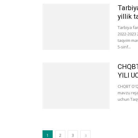
Tarbiy
yillik
Tarbiya fa
2022-2023 
taqvim mav
5-sinf...
CHQBT
YILI 
CHQBT O'Q
mavzu rejal
uchun Taq
1
2
3