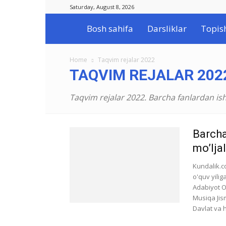
Saturday, August 8, 2026
Bosh sahifa
Darsliklar
Topis
Ilmlar.uz
Home
Taqvim rejalar 2022
TAQVIM REJALAR 202
Taqvim rejalar 2022. Barcha fanlardan ish 
Barcha
mo’lja
Kundalik.c
o'quv yilig
Adabiyot O’
Musiqa Jis
Davlat va 