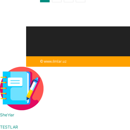
© www.ilmlar.uz
She'rlar
TESTLAR