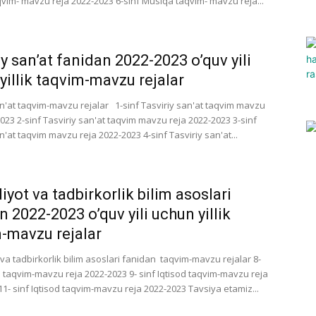
vim- mavzu reja 2022-2023 6-sinf Musiqa taqvim- mavzu reja...
iy san’at fanidan 2022-2023 o’quv yili
yillik taqvim-mavzu rejalar
an'at taqvim-mavzu rejalar 1-sinf Tasviriy san'at taqvim mavzu
023 2-sinf Tasviriy san'at taqvim mavzu reja 2022-2023 3-sinf
n'at taqvim mavzu reja 2022-2023 4-sinf Tasviriy san'at...
iyot va tadbirkorlik bilim asoslari
n 2022-2023 o’quv yili uchun yillik
-mavzu rejalar
 va tadbirkorlik bilim asoslari fanidan taqvim-mavzu rejalar 8-
od taqvim-mavzu reja 2022-2023 9- sinf Iqtisod taqvim-mavzu reja
11- sinf Iqtisod taqvim-mavzu reja 2022-2023 Tavsiya etamiz...