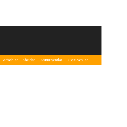
Arboblar
She’rlar
Abituriyentlar
O’qituvchilar