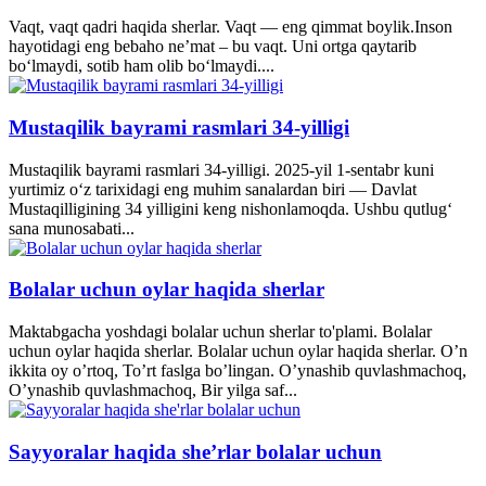
Vaqt, vaqt qadri haqida sherlar. Vaqt — eng qimmat boylik.Inson
hayotidagi eng bebaho ne’mat – bu vaqt. Uni ortga qaytarib
bo‘lmaydi, sotib ham olib bo‘lmaydi....
Mustaqilik bayrami rasmlari 34-yilligi
Mustaqilik bayrami rasmlari 34-yilligi. 2025-yil 1-sentabr kuni
yurtimiz o‘z tarixidagi eng muhim sanalardan biri — Davlat
Mustaqilligining 34 yilligini keng nishonlamoqda. Ushbu qutlug‘
sana munosabati...
Bolalar uchun oylar haqida sherlar
Maktabgacha yoshdagi bolalar uchun sherlar to'plami. Bolalar
uchun oylar haqida sherlar. Bolalar uchun oylar haqida sherlar. O’n
ikkita oy o’rtoq, To’rt faslga bo’lingan. O’ynashib quvlashmachoq,
O’ynashib quvlashmachoq, Bir yilga saf...
Sayyoralar haqida she’rlar bolalar uchun