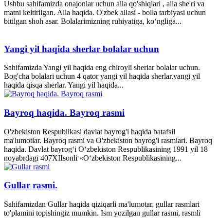
Ushbu sahifamizda onajonlar uchun alla qo'shiqlari , alla she'ri va
matni keltirilgan. Alla haqida. O'zbek allasi - bolla tarbiyasi uchun
bitilgan shoh asar. Bolalarimizning ruhiyatiga, ko‘ngliga...
Yangi yil haqida sherlar bolalar uchun
Sahifamizda Yangi yil haqida eng chiroyli sherlar bolalar uchun.
Bog'cha bolalari uchun 4 qator yangi yil haqida sherlar.yangi yil
haqida qisqa sherlar. Yangi yil haqida...
Bayroq haqida. Bayroq rasmi
O'zbekiston Respublikasi davlat bayrog'i haqida batafsil
ma'lumotlar. Bayroq rasmi va O'zbekiston bayrog'i rasmlari. Bayroq
haqida. Davlat bayrog‘i O‘zbekiston Respublikasining 1991 yil 18
noyabrdagi 407­XII­sonli «O‘zbekiston Respublikasining...
Gullar rasmi.
Sahifamizdan Gullar haqida qiziqarli ma'lumotar, gullar rasmlari
to'plamini topishingiz mumkin. Ism yozilgan gullar rasmi, rasmli