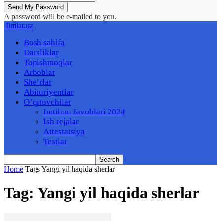
A password will be e-mailed to you.
Ilmlar.uz
Bosh sahifa
Darsliklar
Topishmoqlar
Arboblar
She’rlar
Abituriyentlar
O’qituvchilar
Imtihon Javoblari 2024
Ish rejalar
Attestatsiya
Testlar
Home
Tags
Yangi yil haqida sherlar
Tag: Yangi yil haqida sherlar