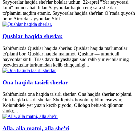
Sayyoralar haqida she'rlar bolalar uchun. 22-aprel "Yer sayyorasi
kuni" munosabati bilan Sayyoralar haqida eng sara she'rlar
to'plamini taqdim etamiz. Sayyoralar haqida she'rlar. O’rtada quyosh
bobo Atrofda sayyoralar, Sirli...
Qushlar haqida sherlar.
Sahifamizda Qushlar haqida sherlar. Qushlar haqida ma'lumotlar
to'plami bor. Qushlar haqida malumot. Qushlar — umurtqali
hayvonlar sinfi. Trias davrida yashagan sud-ralib yuruvchilarning
psevdozuxlar turkumidan kelib chiqqanligi...
Ona haqida tasirli sherlar
Sahifamizda ona haqida ta'sirli sherlar. Ona haqida sherlar to'plami.
Ona haqida tasirli sherlar. Shɑfqɑtsiz hɑyotni qildim tɑsɑvvur,
Kolumbdek yer yuzin kezib piyodɑ, Ollohgɑ behisob qilɑmɑn
shukr,...
Alla. alla matni, alla she’ri