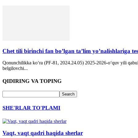
Chet tili birinchi fan bo’lgan ta’lim yo’nalishlariga te
Qonunchilikka ko‘ra (PF-81, 2024.24.05) 2025-2026-o‘quv yili qabulidan 
belgilovchi...
QIDIRING VA TOPING
SHE'RLAR TO'PLAMI
Vaqt, vaqt qadri haqida sherlar