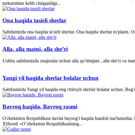
turkumidan kelib chiqqanligi...
Ona haqida tasirli sherlar
Sahifamizda ona haqida ta'sirli sherlar. Ona haqida sherlar to'plami.
Alla. alla matni, alla she’ri
Ushbu sahifamizda onajonlar uchun alla qo'shiqlari , alla she'ri va matn
Yangi yil haqida sherlar bolalar uchun
Sahifamizda Yangi yil haqida eng chiroyli sherlar bolalar uchun. Bog'ch
Bayroq haqida. Bayroq rasmi
O'zbekiston Respublikasi davlat bayrog'i haqida batafsil ma'lumotlar
XII­sonli «O‘zbekiston Respublikasining...