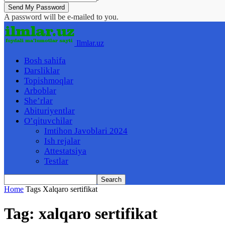
A password will be e-mailed to you.
Ilmlar.uz
Bosh sahifa
Darsliklar
Topishmoqlar
Arboblar
She’rlar
Abituriyentlar
O’qituvchilar
Imtihon Javoblari 2024
Ish rejalar
Attestatsiya
Testlar
Home
Tags
Xalqaro sertifikat
Tag: xalqaro sertifikat