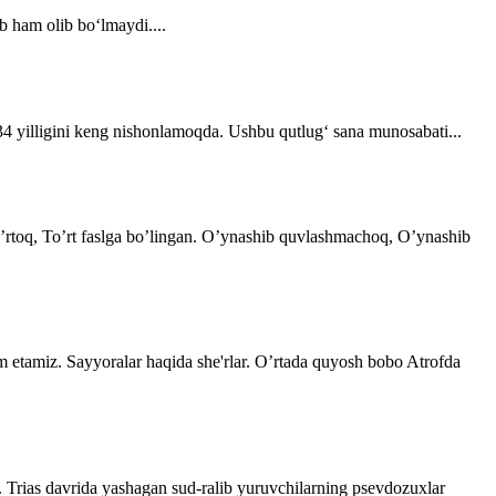
b ham olib bo‘lmaydi....
 34 yilligini keng nishonlamoqda. Ushbu qutlug‘ sana munosabati...
 o’rtoq, To’rt faslga bo’lingan. O’ynashib quvlashmachoq, O’ynashib
im etamiz. Sayyoralar haqida she'rlar. O’rtada quyosh bobo Atrofda
. Trias davrida yashagan sud-ralib yuruvchilarning psevdozuxlar