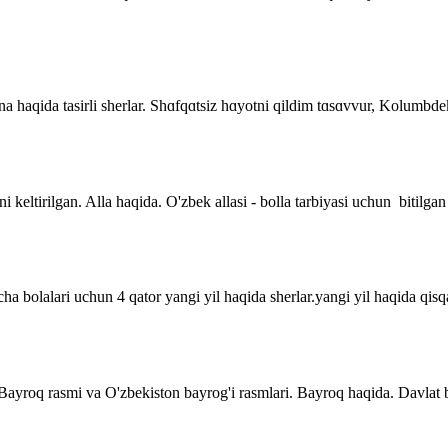
 Ona haqida tasirli sherlar. Shɑfqɑtsiz hɑyotni qildim tɑsɑvvur, Kolumb
i keltirilgan. Alla haqida. O'zbek allasi - bolla tarbiyasi uchun bitilgan
a bolalari uchun 4 qator yangi yil haqida sherlar.yangi yil haqida qisqa 
. Bayroq rasmi va O'zbekiston bayrog'i rasmlari. Bayroq haqida. Davla