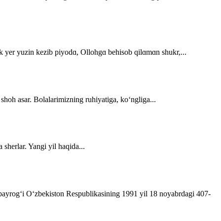
dek yer yuzin kezib piyodɑ, Ollohgɑ behisob qilɑmɑn shukr,...
 shoh asar. Bolalarimizning ruhiyatiga, ko‘ngliga...
sherlar. Yangi yil haqida...
t bayrog‘i O‘zbekiston Respublikasining 1991 yil 18 noyabrdagi 407­