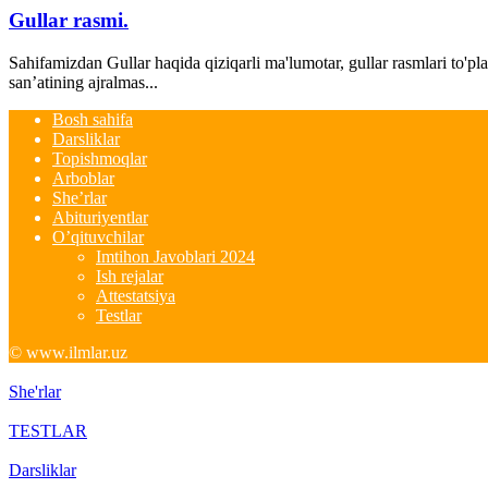
Gullar rasmi.
Sahifamizdan Gullar haqida qiziqarli ma'lumotar, gullar rasmlari to'pl
san’atining ajralmas...
Bosh sahifa
Darsliklar
Topishmoqlar
Arboblar
She’rlar
Abituriyentlar
O’qituvchilar
Imtihon Javoblari 2024
Ish rejalar
Attestatsiya
Testlar
© www.ilmlar.uz
She'rlar
TESTLAR
Darsliklar