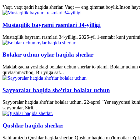
Vaqt, vaqt qadri haqida sherlar. Vaqt — eng qimmat boylik.Inson hayo
Mustaqilik bayrami rasmlari 34-yilligi
Mustaqilik bayrami rasmlari 34-yilligi. 2025-yil 1-sentabr kuni yurti
Bolalar uchun oylar haqida sherlar
Maktabgacha yoshdagi bolalar uchun sherlar to'plami. Bolalar uchun o
quvlashmachoq, Bir yilga saf...
Sayyoralar haqida she’rlar bolalar uchun
Sayyoralar haqida she'rlar bolalar uchun. 22-aprel "Yer sayyorasi kun
sayyoralar, Sirli...
Qushlar haqida sherlar.
Sahifamizda Qushlar haqida sherlar. Qushlar haqida ma'lumotlar to'p