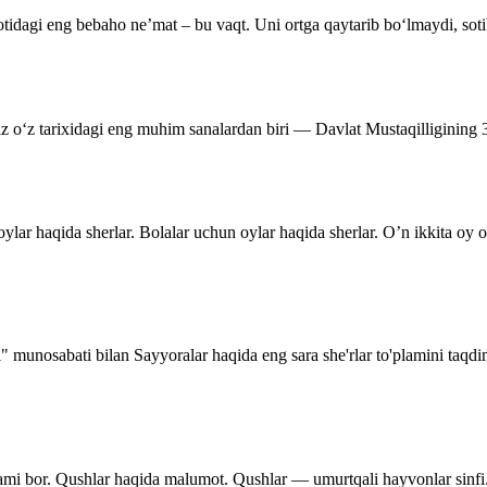
tidagi eng bebaho ne’mat – bu vaqt. Uni ortga qaytarib bo‘lmaydi, soti
miz o‘z tarixidagi eng muhim sanalardan biri — Davlat Mustaqilligining
ylar haqida sherlar. Bolalar uchun oylar haqida sherlar. O’n ikkita oy
i" munosabati bilan Sayyoralar haqida eng sara she'rlar to'plamini taqd
lami bor. Qushlar haqida malumot. Qushlar — umurtqali hayvonlar sinfi