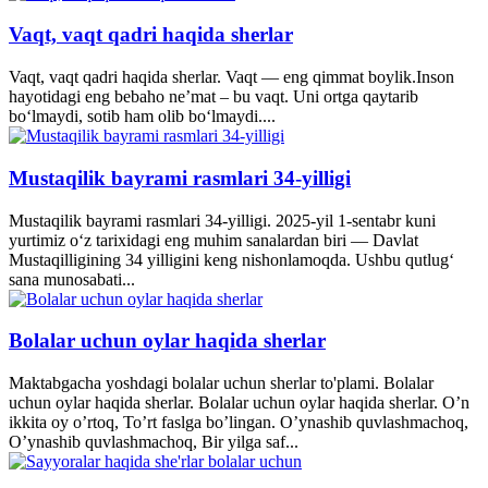
Vaqt, vaqt qadri haqida sherlar
Vaqt, vaqt qadri haqida sherlar. Vaqt — eng qimmat boylik.Inson
hayotidagi eng bebaho ne’mat – bu vaqt. Uni ortga qaytarib
bo‘lmaydi, sotib ham olib bo‘lmaydi....
Mustaqilik bayrami rasmlari 34-yilligi
Mustaqilik bayrami rasmlari 34-yilligi. 2025-yil 1-sentabr kuni
yurtimiz o‘z tarixidagi eng muhim sanalardan biri — Davlat
Mustaqilligining 34 yilligini keng nishonlamoqda. Ushbu qutlug‘
sana munosabati...
Bolalar uchun oylar haqida sherlar
Maktabgacha yoshdagi bolalar uchun sherlar to'plami. Bolalar
uchun oylar haqida sherlar. Bolalar uchun oylar haqida sherlar. O’n
ikkita oy o’rtoq, To’rt faslga bo’lingan. O’ynashib quvlashmachoq,
O’ynashib quvlashmachoq, Bir yilga saf...