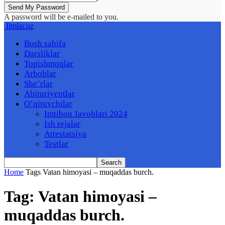
A password will be e-mailed to you.
Ilmlar.uz
Bosh sahifa
Darsliklar
Topishmoqlar
Arboblar
She’rlar
Abituriyentlar
O’qituvchilar
Imtihon Javoblari 2024
Ish rejalar
Attestatsiya
Testlar
Home
Tags
Vatan himoyasi – muqaddas burch.
Tag: Vatan himoyasi –
muqaddas burch.