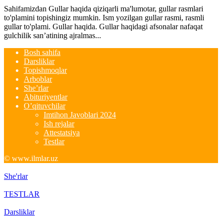
Sahifamizdan Gullar haqida qiziqarli ma'lumotar, gullar rasmlari
to'plamini topishingiz mumkin. Ism yozilgan gullar rasmi, rasmli
gullar to'plami. Gullar haqida. Gullar haqidagi afsonalar nafaqat
gulchilik san’atining ajralmas...
Bosh sahifa
Darsliklar
Topishmoqlar
Arboblar
She’rlar
Abituriyentlar
O’qituvchilar
Imtihon Javoblari 2024
Ish rejalar
Attestatsiya
Testlar
© www.ilmlar.uz
She'rlar
TESTLAR
Darsliklar