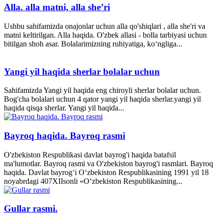
Alla. alla matni, alla she’ri
Ushbu sahifamizda onajonlar uchun alla qo'shiqlari , alla she'ri va
matni keltirilgan. Alla haqida. O'zbek allasi - bolla tarbiyasi uchun
bitilgan shoh asar. Bolalarimizning ruhiyatiga, ko‘ngliga...
Yangi yil haqida sherlar bolalar uchun
Sahifamizda Yangi yil haqida eng chiroyli sherlar bolalar uchun.
Bog'cha bolalari uchun 4 qator yangi yil haqida sherlar.yangi yil
haqida qisqa sherlar. Yangi yil haqida...
Bayroq haqida. Bayroq rasmi
O'zbekiston Respublikasi davlat bayrog'i haqida batafsil
ma'lumotlar. Bayroq rasmi va O'zbekiston bayrog'i rasmlari. Bayroq
haqida. Davlat bayrog‘i O‘zbekiston Respublikasining 1991 yil 18
noyabrdagi 407­XII­sonli «O‘zbekiston Respublikasining...
Gullar rasmi.