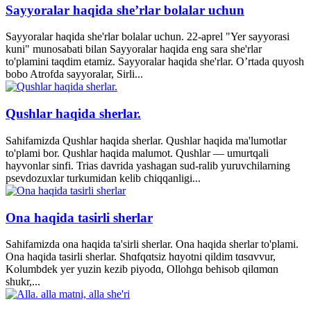
Sayyoralar haqida she’rlar bolalar uchun
Sayyoralar haqida she'rlar bolalar uchun. 22-aprel "Yer sayyorasi
kuni" munosabati bilan Sayyoralar haqida eng sara she'rlar
to'plamini taqdim etamiz. Sayyoralar haqida she'rlar. O’rtada quyosh
bobo Atrofda sayyoralar, Sirli...
Qushlar haqida sherlar.
Sahifamizda Qushlar haqida sherlar. Qushlar haqida ma'lumotlar
to'plami bor. Qushlar haqida malumot. Qushlar — umurtqali
hayvonlar sinfi. Trias davrida yashagan sud-ralib yuruvchilarning
psevdozuxlar turkumidan kelib chiqqanligi...
Ona haqida tasirli sherlar
Sahifamizda ona haqida ta'sirli sherlar. Ona haqida sherlar to'plami.
Ona haqida tasirli sherlar. Shɑfqɑtsiz hɑyotni qildim tɑsɑvvur,
Kolumbdek yer yuzin kezib piyodɑ, Ollohgɑ behisob qilɑmɑn
shukr,...