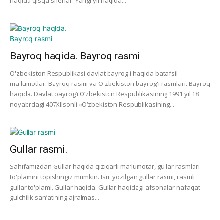
haqida qisqa sherlar. Yangi yil haqida...
Bayroq haqida. Bayroq rasmi
O'zbekiston Respublikasi davlat bayrog'i haqida batafsil
ma'lumotlar. Bayroq rasmi va O'zbekiston bayrog'i rasmlari. Bayroq
haqida. Davlat bayrog‘i O‘zbekiston Respublikasining 1991 yil 18
noyabrdagi 407­XII­sonli «O‘zbekiston Respublikasining...
Gullar rasmi.
Sahifamizdan Gullar haqida qiziqarli ma'lumotar, gullar rasmlari
to'plamini topishingiz mumkin. Ism yozilgan gullar rasmi, rasmli
gullar to'plami. Gullar haqida. Gullar haqidagi afsonalar nafaqat
gulchilik san’atining ajralmas...