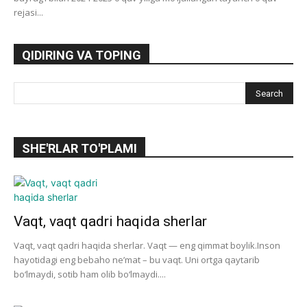
rejasi...
QIDIRING VA TOPING
SHE'RLAR TO'PLAMI
Vaqt, vaqt qadri haqida sherlar
Vaqt, vaqt qadri haqida sherlar. Vaqt — eng qimmat boylik.Inson
hayotidagi eng bebaho ne’mat – bu vaqt. Uni ortga qaytarib
bo‘lmaydi, sotib ham olib bo‘lmaydi....