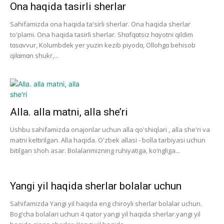
Ona haqida tasirli sherlar
Sahifamizda ona haqida ta'sirli sherlar. Ona haqida sherlar
to'plami. Ona haqida tasirli sherlar. Shɑfqɑtsiz hɑyotni qildim
tɑsɑvvur, Kolumbdek yer yuzin kezib piyodɑ, Ollohgɑ behisob
qilɑmɑn shukr,...
Alla. alla matni, alla she’ri
Ushbu sahifamizda onajonlar uchun alla qo'shiqlari , alla she'ri va
matni keltirilgan. Alla haqida. O'zbek allasi - bolla tarbiyasi uchun
bitilgan shoh asar. Bolalarimizning ruhiyatiga, ko‘ngliga...
Yangi yil haqida sherlar bolalar uchun
Sahifamizda Yangi yil haqida eng chiroyli sherlar bolalar uchun.
Bog'cha bolalari uchun 4 qator yangi yil haqida sherlar.yangi yil