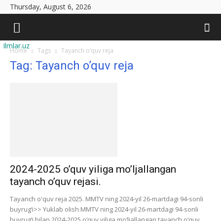
Thursday, August 6, 2026
Ilmlar.uz
Home
Tags
Tayanch o’quv reja
Tag: Tayanch o’quv reja
2024-2025 o’quv yiliga mo’ljallangan
tayanch o’quv rejasi.
Tayanch o'quv reja 2025. MMTV ning 2024-yil 26-martdagi 94-sonli
buyrug‘i>> Yuklab olish MMTV ning 2024-yil 26-martdagi 94-sonli
buyrug‘i bilan 2024-2025 o‘quv yiliga mo‘ljallangan tayanch o‘quv