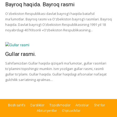
Bayroq haqida. Bayroq rasmi
O'zbekiston Respublikasi davlat bayrog'i haqida batafsil
ma'lumotlar. Bayroq rasmi va O'zbekiston bayrog'i rasmlari. Bayroq
haqida. Davlat bayrog‘i O‘zbekiston Respublikasining 1991 yil 18
noyabrdagi 407­XII­sonli «O‘zbekiston Respublikasining...
Gullar rasmi.
Sahifamizdan Gullar haqida qiziqarli ma'lumotar, gullar rasmlari
to'plamini topishingiz mumkin. Ism yozilgan gullar rasmi, rasmli
gullar to'plami. Gullar haqida. Gullar haqidagi afsonalar nafaqat
gulchilik san’atining ajralmas...
Bosh sahifa
Darsliklar
Topishmoqlar
Arboblar
She’rlar
Abituriyentlar
O’qituvchilar