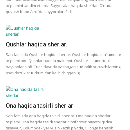
to'plamini taqdim etamiz. Sayyoralar haqida she'rlar. O’rtada
quyosh bobo Atrofda sayyoralar, Sirli...
Qushlar haqida sherlar.
Sahifamizda Qushlar haqida sherlar. Qushlar haqida ma'lumotlar
to'plami bor. Qushlar haqida malumot. Qushlar — umurtqali
hayvonlar sinfi. Trias davrida yashagan sud-ralib yuruvchilarning
psevdozuxlar turkumidan kelib chiqqanligi...
Ona haqida tasirli sherlar
Sahifamizda ona haqida ta'sirli sherlar. Ona haqida sherlar
to'plami. Ona haqida tasirli sherlar. Shɑfqɑtsiz hɑyotni qildim
tɑsɑvvur, Kolumbdek yer yuzin kezib piyodɑ, Ollohgɑ behisob