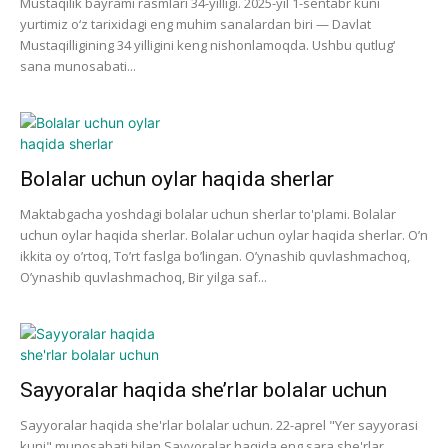
Mustaqilik bayrami rasmlari 34-yilligi. 2025-yil 1-sentabr kuni
yurtimiz o‘z tarixidagi eng muhim sanalardan biri — Davlat
Mustaqilligining 34 yilligini keng nishonlamoqda. Ushbu qutlug‘
sana munosabati...
Bolalar uchun oylar haqida sherlar
Maktabgacha yoshdagi bolalar uchun sherlar to'plami. Bolalar
uchun oylar haqida sherlar. Bolalar uchun oylar haqida sherlar. O’n
ikkita oy o’rtoq, To’rt faslga bo’lingan. O’ynashib quvlashmachoq,
O’ynashib quvlashmachoq, Bir yilga saf...
Sayyoralar haqida she’rlar bolalar uchun
Sayyoralar haqida she'rlar bolalar uchun. 22-aprel "Yer sayyorasi
kuni" munosabati bilan Sayyoralar haqida eng sara she'rlar