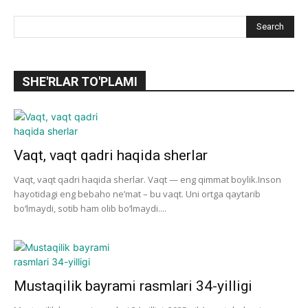
SHE'RLAR TO'PLAMI
Vaqt, vaqt qadri haqida sherlar
Vaqt, vaqt qadri haqida sherlar. Vaqt — eng qimmat boylik.Inson
hayotidagi eng bebaho ne’mat – bu vaqt. Uni ortga qaytarib
bo‘lmaydi, sotib ham olib bo‘lmaydi....
Mustaqilik bayrami rasmlari 34-yilligi