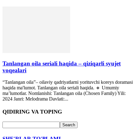
Tanlangan oila seriali haqida – qiziqarli syujet
voqealari
“Tanlangan oila”– oilaviy qadriyatlarni yorituvchi koreys doramasi
haqida ma'lumot. Tanlangan oila seriali haqida. 🔹 Umumiy
ma’lumotlar. Nomlanishi: Tanlangan oila (Chosen Family) Yili:
2024 Janri: Melodrama Davlati:...
QIDIRING VA TOPING
SHE'RLAR TO'PLAMI