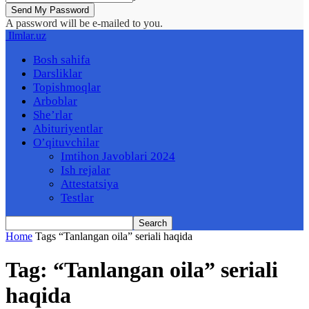
A password will be e-mailed to you.
Ilmlar.uz
Bosh sahifa
Darsliklar
Topishmoqlar
Arboblar
She’rlar
Abituriyentlar
O’qituvchilar
Imtihon Javoblari 2024
Ish rejalar
Attestatsiya
Testlar
Home
Tags
“Tanlangan oila” seriali haqida
Tag: “Tanlangan oila” seriali
haqida