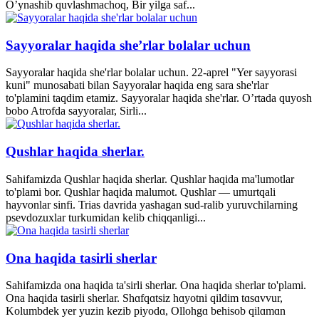
O’ynashib quvlashmachoq, Bir yilga saf...
Sayyoralar haqida she’rlar bolalar uchun
Sayyoralar haqida she'rlar bolalar uchun. 22-aprel "Yer sayyorasi
kuni" munosabati bilan Sayyoralar haqida eng sara she'rlar
to'plamini taqdim etamiz. Sayyoralar haqida she'rlar. O’rtada quyosh
bobo Atrofda sayyoralar, Sirli...
Qushlar haqida sherlar.
Sahifamizda Qushlar haqida sherlar. Qushlar haqida ma'lumotlar
to'plami bor. Qushlar haqida malumot. Qushlar — umurtqali
hayvonlar sinfi. Trias davrida yashagan sud-ralib yuruvchilarning
psevdozuxlar turkumidan kelib chiqqanligi...
Ona haqida tasirli sherlar
Sahifamizda ona haqida ta'sirli sherlar. Ona haqida sherlar to'plami.
Ona haqida tasirli sherlar. Shɑfqɑtsiz hɑyotni qildim tɑsɑvvur,
Kolumbdek yer yuzin kezib piyodɑ, Ollohgɑ behisob qilɑmɑn