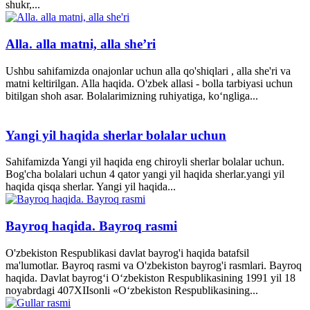
shukr,...
Alla. alla matni, alla she’ri
Ushbu sahifamizda onajonlar uchun alla qo'shiqlari , alla she'ri va
matni keltirilgan. Alla haqida. O'zbek allasi - bolla tarbiyasi uchun
bitilgan shoh asar. Bolalarimizning ruhiyatiga, ko‘ngliga...
Yangi yil haqida sherlar bolalar uchun
Sahifamizda Yangi yil haqida eng chiroyli sherlar bolalar uchun.
Bog'cha bolalari uchun 4 qator yangi yil haqida sherlar.yangi yil
haqida qisqa sherlar. Yangi yil haqida...
Bayroq haqida. Bayroq rasmi
O'zbekiston Respublikasi davlat bayrog'i haqida batafsil
ma'lumotlar. Bayroq rasmi va O'zbekiston bayrog'i rasmlari. Bayroq
haqida. Davlat bayrog‘i O‘zbekiston Respublikasining 1991 yil 18
noyabrdagi 407­XII­sonli «O‘zbekiston Respublikasining...