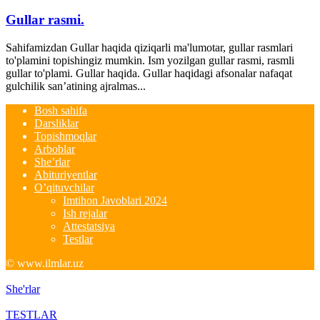
Gullar rasmi.
Sahifamizdan Gullar haqida qiziqarli ma'lumotar, gullar rasmlari
to'plamini topishingiz mumkin. Ism yozilgan gullar rasmi, rasmli
gullar to'plami. Gullar haqida. Gullar haqidagi afsonalar nafaqat
gulchilik san’atining ajralmas...
Bosh sahifa
Darsliklar
Topishmoqlar
Arboblar
She’rlar
Abituriyentlar
O’qituvchilar
Imtihon Javoblari 2024
Ish rejalar
Attestatsiya
Testlar
© www.ilmlar.uz
She'rlar
TESTLAR