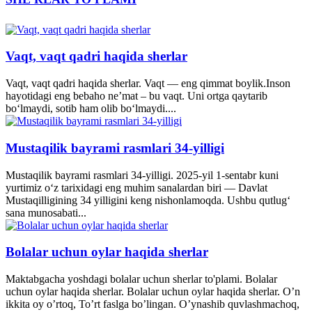
Vaqt, vaqt qadri haqida sherlar
Vaqt, vaqt qadri haqida sherlar. Vaqt — eng qimmat boylik.Inson
hayotidagi eng bebaho ne’mat – bu vaqt. Uni ortga qaytarib
bo‘lmaydi, sotib ham olib bo‘lmaydi....
Mustaqilik bayrami rasmlari 34-yilligi
Mustaqilik bayrami rasmlari 34-yilligi. 2025-yil 1-sentabr kuni
yurtimiz o‘z tarixidagi eng muhim sanalardan biri — Davlat
Mustaqilligining 34 yilligini keng nishonlamoqda. Ushbu qutlug‘
sana munosabati...
Bolalar uchun oylar haqida sherlar
Maktabgacha yoshdagi bolalar uchun sherlar to'plami. Bolalar
uchun oylar haqida sherlar. Bolalar uchun oylar haqida sherlar. O’n
ikkita oy o’rtoq, To’rt faslga bo’lingan. O’ynashib quvlashmachoq,