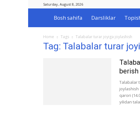
Saturday, August 8, 2026
Bosh sahifa
Darsliklar
Topis
Ilmlar.uz
Home
Tags
Talabalar turar joyiga joylashish
Tag: Talabalar turar joy
Talaba
berish 
Talabalar t
joylashish
qarori (14
yilidan tal