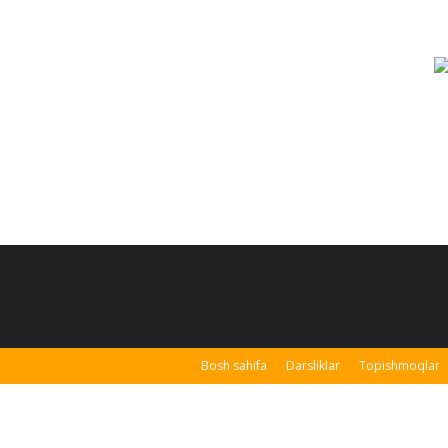
Bosh sahifa
Darsliklar
Topishmoqlar