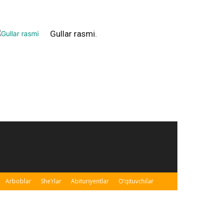
Gullar rasmi.
Arboblar
She’rlar
Abituriyentlar
O’qituvchilar