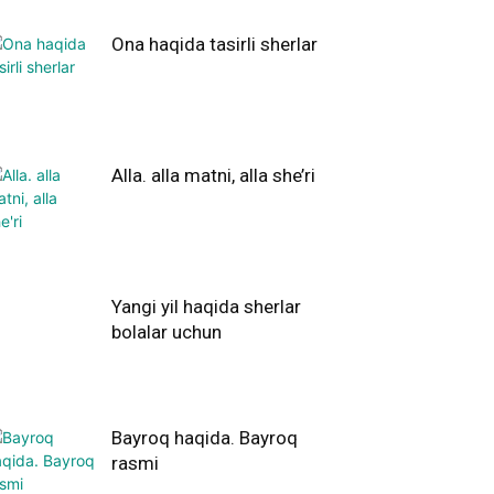
Ona haqida tasirli sherlar
Alla. alla matni, alla she’ri
Yangi yil haqida sherlar
bolalar uchun
Bayroq haqida. Bayroq
rasmi