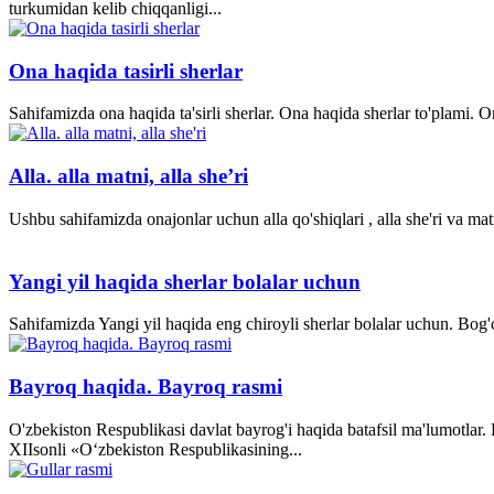
turkumidan kelib chiqqanligi...
Ona haqida tasirli sherlar
Sahifamizda ona haqida ta'sirli sherlar. Ona haqida sherlar to'plami.
Alla. alla matni, alla she’ri
Ushbu sahifamizda onajonlar uchun alla qo'shiqlari , alla she'ri va matn
Yangi yil haqida sherlar bolalar uchun
Sahifamizda Yangi yil haqida eng chiroyli sherlar bolalar uchun. Bog'ch
Bayroq haqida. Bayroq rasmi
O'zbekiston Respublikasi davlat bayrog'i haqida batafsil ma'lumotlar
XII­sonli «O‘zbekiston Respublikasining...