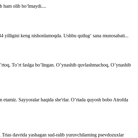
b ham olib bo‘lmaydi....
 34 yilligini keng nishonlamoqda. Ushbu qutlug‘ sana munosabati...
 o’rtoq, To’rt faslga bo’lingan. O’ynashib quvlashmachoq, O’ynashib
im etamiz. Sayyoralar haqida she'rlar. O’rtada quyosh bobo Atrofda
. Trias davrida yashagan sud-ralib yuruvchilarning psevdozuxlar