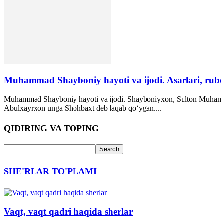
Muhammad Shayboniy hayoti va ijodi. Asarlari, ruboi
Muhammad Shayboniy hayoti va ijodi. Shayboniyxon, Sulton Muhamm
Abulxayrxon unga Shohbaxt deb laqab qo‘ygan....
QIDIRING VA TOPING
SHE'RLAR TO'PLAMI
Vaqt, vaqt qadri haqida sherlar