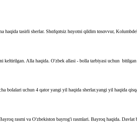
 Ona haqida tasirli sherlar. Shɑfqɑtsiz hɑyotni qildim tɑsɑvvur, Kolumb
i keltirilgan. Alla haqida. O'zbek allasi - bolla tarbiyasi uchun bitilgan
a bolalari uchun 4 qator yangi yil haqida sherlar.yangi yil haqida qisqa 
. Bayroq rasmi va O'zbekiston bayrog'i rasmlari. Bayroq haqida. Davla