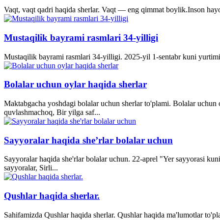
Vaqt, vaqt qadri haqida sherlar. Vaqt — eng qimmat boylik.Inson hayo
Mustaqilik bayrami rasmlari 34-yilligi
Mustaqilik bayrami rasmlari 34-yilligi. 2025-yil 1-sentabr kuni yurti
Bolalar uchun oylar haqida sherlar
Maktabgacha yoshdagi bolalar uchun sherlar to'plami. Bolalar uchun o
quvlashmachoq, Bir yilga saf...
Sayyoralar haqida she’rlar bolalar uchun
Sayyoralar haqida she'rlar bolalar uchun. 22-aprel "Yer sayyorasi kun
sayyoralar, Sirli...
Qushlar haqida sherlar.
Sahifamizda Qushlar haqida sherlar. Qushlar haqida ma'lumotlar to'p