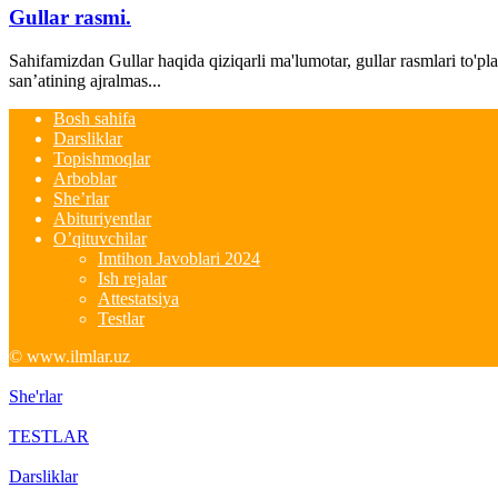
Gullar rasmi.
Sahifamizdan Gullar haqida qiziqarli ma'lumotar, gullar rasmlari to'pl
san’atining ajralmas...
Bosh sahifa
Darsliklar
Topishmoqlar
Arboblar
She’rlar
Abituriyentlar
O’qituvchilar
Imtihon Javoblari 2024
Ish rejalar
Attestatsiya
Testlar
© www.ilmlar.uz
She'rlar
TESTLAR
Darsliklar