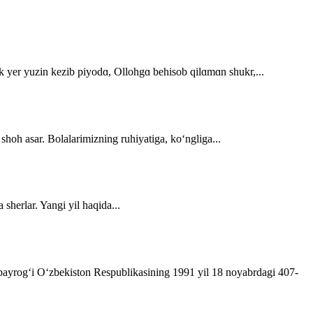
dek yer yuzin kezib piyodɑ, Ollohgɑ behisob qilɑmɑn shukr,...
 shoh asar. Bolalarimizning ruhiyatiga, ko‘ngliga...
sherlar. Yangi yil haqida...
t bayrog‘i O‘zbekiston Respublikasining 1991 yil 18 noyabrdagi 407­