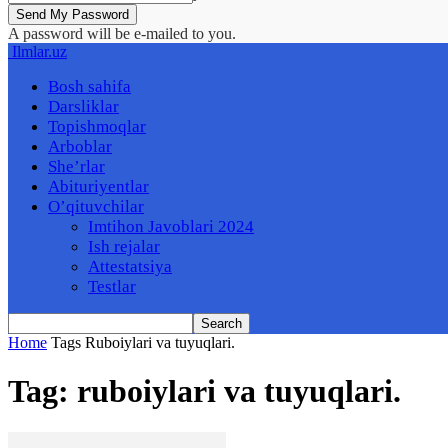
A password will be e-mailed to you.
Ilmlar.uz
Bosh sahifa
Darsliklar
Topishmoqlar
Arboblar
She’rlar
Abituriyentlar
O’qituvchilar
Imtihon Javoblari 2024
Ish rejalar
Attestatsiya
Testlar
Home
Tags
Ruboiylari va tuyuqlari.
Tag: ruboiylari va tuyuqlari.