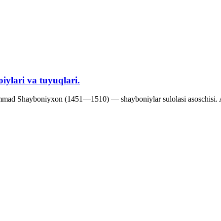
ylari va tuyuqlari.
ad Shayboniyxon (1451—1510) — shayboniylar sulolasi asoschisi. Ab