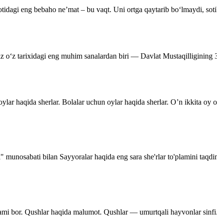
tidagi eng bebaho ne’mat – bu vaqt. Uni ortga qaytarib bo‘lmaydi, soti
miz o‘z tarixidagi eng muhim sanalardan biri — Davlat Mustaqilligining
ylar haqida sherlar. Bolalar uchun oylar haqida sherlar. O’n ikkita oy
i" munosabati bilan Sayyoralar haqida eng sara she'rlar to'plamini taqd
lami bor. Qushlar haqida malumot. Qushlar — umurtqali hayvonlar sinfi