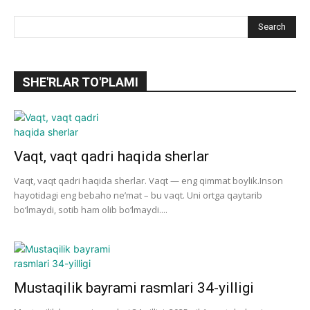
SHE'RLAR TO'PLAMI
Vaqt, vaqt qadri haqida sherlar
Vaqt, vaqt qadri haqida sherlar. Vaqt — eng qimmat boylik.Inson
hayotidagi eng bebaho ne’mat – bu vaqt. Uni ortga qaytarib
bo‘lmaydi, sotib ham olib bo‘lmaydi....
Mustaqilik bayrami rasmlari 34-yilligi