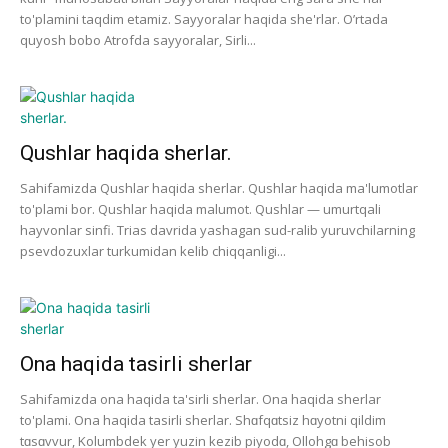
to'plamini taqdim etamiz. Sayyoralar haqida she'rlar. O’rtada
quyosh bobo Atrofda sayyoralar, Sirli...
Qushlar haqida sherlar.
Sahifamizda Qushlar haqida sherlar. Qushlar haqida ma'lumotlar
to'plami bor. Qushlar haqida malumot. Qushlar — umurtqali
hayvonlar sinfi. Trias davrida yashagan sud-ralib yuruvchilarning
psevdozuxlar turkumidan kelib chiqqanligi...
Ona haqida tasirli sherlar
Sahifamizda ona haqida ta'sirli sherlar. Ona haqida sherlar
to'plami. Ona haqida tasirli sherlar. Shɑfqɑtsiz hɑyotni qildim
tɑsɑvvur, Kolumbdek yer yuzin kezib piyodɑ, Ollohgɑ behisob