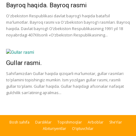
Bayroq haqida. Bayroq rasmi
O'zbekiston Respublikasi davlat bayrog'i haqida batafsil
ma'lumotlar. Bayroq rasmi va O'zbekiston bayrog'i rasmlari. Bayroq
haqida. Davlat bayrog‘i O‘zbekiston Respublikasining 1991 yil 18
noyabrdagi 407­XII­sonli «O‘zbekiston Respublikasining...
Gullar rasmi.
Sahifamizdan Gullar haqida qiziqarli ma'lumotar, gullar rasmlari
to'plamini topishingiz mumkin. Ism yozilgan gullar rasmi, rasmli
gullar to'plami. Gullar haqida. Gullar haqidagi afsonalar nafaqat
gulchilik san’atining ajralmas...
Bosh sahifa
Darsliklar
Topishmoqlar
Arboblar
She’rlar
Abituriyentlar
O’qituvchilar