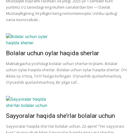
Mustaqilik bayrami rasmlari 34-yilligi. 2025-yil 1-sentabr kuni
yurtimiz o‘z tarixidagi eng muhim sanalardan biri — Davlat
Mustaqilligining 34 yilligini keng nishonlamoqda. Ushbu qutlug‘
sana munosabati...
Bolalar uchun oylar haqida sherlar
Maktabgacha yoshdagi bolalar uchun sherlar to'plami. Bolalar
uchun oylar haqida sherlar. Bolalar uchun oylar haqida sherlar. O’n
ikkita oy o’rtoq, To’rt faslga bo’lingan. O’ynashib quvlashmachoq,
O’ynashib quvlashmachoq, Bir yilga saf...
Sayyoralar haqida she’rlar bolalar uchun
Sayyoralar haqida she'rlar bolalar uchun. 22-aprel "Yer sayyorasi
kuni" munosabati bilan Sayyoralar haqida eng sara she'rlar