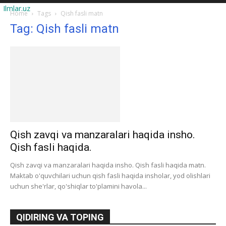
Ilmlar.uz
Home
Tags
Qish fasli matn
Tag: Qish fasli matn
Qish zavqi va manzaralari haqida insho.
Qish fasli haqida.
Qish zavqi va manzaralari haqida insho. Qish fasli haqida matn.
Maktab o'quvchilari uchun qish fasli haqida insholar, yod olishlari
uchun she'rlar, qo'shiqlar to'plamini havola...
QIDIRING VA TOPING