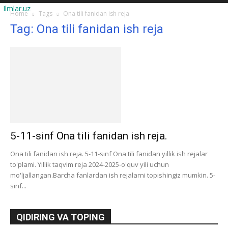
Ilmlar.uz
Home
Tags
Ona tili fanidan ish reja
Tag: Ona tili fanidan ish reja
5-11-sinf Ona tili fanidan ish reja.
Ona tili fanidan ish reja. 5-11-sinf Ona tili fanidan yillik ish rejalar
to'plami. Yillik taqvim reja 2024-2025-o'quv yili uchun
mo'ljallangan.Barcha fanlardan ish rejalarni topishingiz mumkin. 5-
sinf...
QIDIRING VA TOPING