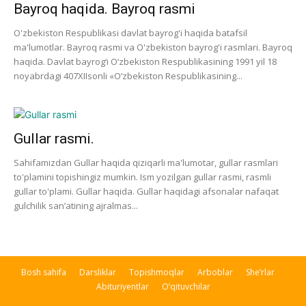
Bayroq haqida. Bayroq rasmi
O'zbekiston Respublikasi davlat bayrog'i haqida batafsil
ma'lumotlar. Bayroq rasmi va O'zbekiston bayrog'i rasmlari. Bayroq
haqida. Davlat bayrog‘i O‘zbekiston Respublikasining 1991 yil 18
noyabrdagi 407­XII­sonli «O‘zbekiston Respublikasining...
Gullar rasmi.
Sahifamizdan Gullar haqida qiziqarli ma'lumotar, gullar rasmlari
to'plamini topishingiz mumkin. Ism yozilgan gullar rasmi, rasmli
gullar to'plami. Gullar haqida. Gullar haqidagi afsonalar nafaqat
gulchilik san’atining ajralmas...
Bosh sahifa
Darsliklar
Topishmoqlar
Arboblar
She’rlar
Abituriyentlar
O’qituvchilar