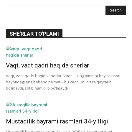
SHE'RLAR TO'PLAMI
Vaqt, vaqt qadri haqida sherlar
Vaqt, vaqt qadri haqida sherlar. Vaqt — eng qimmat boylik.Inson
hayotidagi eng bebaho ne’mat – bu vaqt. Uni ortga qaytarib
bo‘lmaydi, sotib ham olib bo‘lmaydi....
Mustaqilik bayrami rasmlari 34-yilligi
Mustaqilik bayrami rasmlari 34-yilligi. 2025-yil 1-sentabr kuni