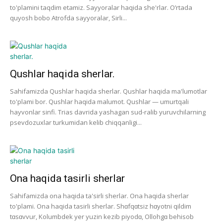
to'plamini taqdim etamiz. Sayyoralar haqida she'rlar. O’rtada
quyosh bobo Atrofda sayyoralar, Sirli...
Qushlar haqida sherlar.
Sahifamizda Qushlar haqida sherlar. Qushlar haqida ma'lumotlar
to'plami bor. Qushlar haqida malumot. Qushlar — umurtqali
hayvonlar sinfi. Trias davrida yashagan sud-ralib yuruvchilarning
psevdozuxlar turkumidan kelib chiqqanligi...
Ona haqida tasirli sherlar
Sahifamizda ona haqida ta'sirli sherlar. Ona haqida sherlar
to'plami. Ona haqida tasirli sherlar. Shɑfqɑtsiz hɑyotni qildim
tɑsɑvvur, Kolumbdek yer yuzin kezib piyodɑ, Ollohgɑ behisob