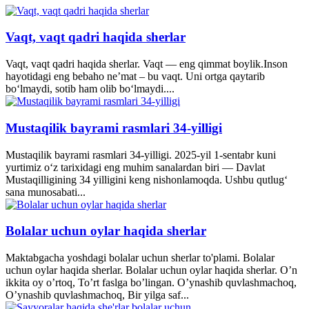
Vaqt, vaqt qadri haqida sherlar
Vaqt, vaqt qadri haqida sherlar. Vaqt — eng qimmat boylik.Inson
hayotidagi eng bebaho ne’mat – bu vaqt. Uni ortga qaytarib
bo‘lmaydi, sotib ham olib bo‘lmaydi....
Mustaqilik bayrami rasmlari 34-yilligi
Mustaqilik bayrami rasmlari 34-yilligi. 2025-yil 1-sentabr kuni
yurtimiz o‘z tarixidagi eng muhim sanalardan biri — Davlat
Mustaqilligining 34 yilligini keng nishonlamoqda. Ushbu qutlug‘
sana munosabati...
Bolalar uchun oylar haqida sherlar
Maktabgacha yoshdagi bolalar uchun sherlar to'plami. Bolalar
uchun oylar haqida sherlar. Bolalar uchun oylar haqida sherlar. O’n
ikkita oy o’rtoq, To’rt faslga bo’lingan. O’ynashib quvlashmachoq,
O’ynashib quvlashmachoq, Bir yilga saf...