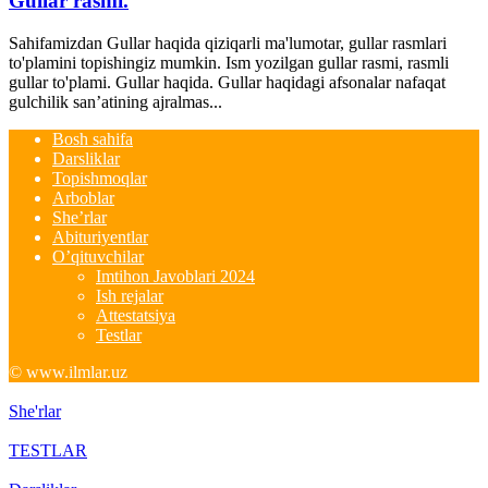
Gullar rasmi.
Sahifamizdan Gullar haqida qiziqarli ma'lumotar, gullar rasmlari
to'plamini topishingiz mumkin. Ism yozilgan gullar rasmi, rasmli
gullar to'plami. Gullar haqida. Gullar haqidagi afsonalar nafaqat
gulchilik san’atining ajralmas...
Bosh sahifa
Darsliklar
Topishmoqlar
Arboblar
She’rlar
Abituriyentlar
O’qituvchilar
Imtihon Javoblari 2024
Ish rejalar
Attestatsiya
Testlar
© www.ilmlar.uz
She'rlar
TESTLAR