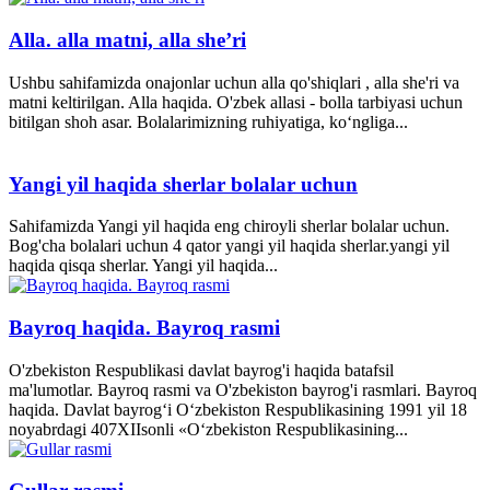
Alla. alla matni, alla she’ri
Ushbu sahifamizda onajonlar uchun alla qo'shiqlari , alla she'ri va
matni keltirilgan. Alla haqida. O'zbek allasi - bolla tarbiyasi uchun
bitilgan shoh asar. Bolalarimizning ruhiyatiga, ko‘ngliga...
Yangi yil haqida sherlar bolalar uchun
Sahifamizda Yangi yil haqida eng chiroyli sherlar bolalar uchun.
Bog'cha bolalari uchun 4 qator yangi yil haqida sherlar.yangi yil
haqida qisqa sherlar. Yangi yil haqida...
Bayroq haqida. Bayroq rasmi
O'zbekiston Respublikasi davlat bayrog'i haqida batafsil
ma'lumotlar. Bayroq rasmi va O'zbekiston bayrog'i rasmlari. Bayroq
haqida. Davlat bayrog‘i O‘zbekiston Respublikasining 1991 yil 18
noyabrdagi 407­XII­sonli «O‘zbekiston Respublikasining...