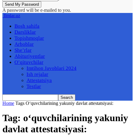
A password will be e-mailed to you.
Ilmlar.uz
Bosh sahifa
Darsliklar
Topishmoqlar
Arboblar
She’rlar
Abituriyentlar
O’qituvchilar
Imtihon Javoblari 2024
Ish rejalar
Attestatsiya
Testlar
Home
Tags
Oʻquvchilarining yakuniy davlat attestatsiyasi:
Tag: oʻquvchilarining yakuniy
davlat attestatsiyasi: