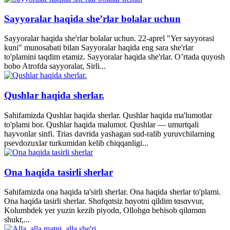
Sayyoralar haqida she’rlar bolalar uchun
Sayyoralar haqida she'rlar bolalar uchun. 22-aprel "Yer sayyorasi
kuni" munosabati bilan Sayyoralar haqida eng sara she'rlar
to'plamini taqdim etamiz. Sayyoralar haqida she'rlar. O’rtada quyosh
bobo Atrofda sayyoralar, Sirli...
Qushlar haqida sherlar.
Sahifamizda Qushlar haqida sherlar. Qushlar haqida ma'lumotlar
to'plami bor. Qushlar haqida malumot. Qushlar — umurtqali
hayvonlar sinfi. Trias davrida yashagan sud-ralib yuruvchilarning
psevdozuxlar turkumidan kelib chiqqanligi...
Ona haqida tasirli sherlar
Sahifamizda ona haqida ta'sirli sherlar. Ona haqida sherlar to'plami.
Ona haqida tasirli sherlar. Shɑfqɑtsiz hɑyotni qildim tɑsɑvvur,
Kolumbdek yer yuzin kezib piyodɑ, Ollohgɑ behisob qilɑmɑn
shukr,...