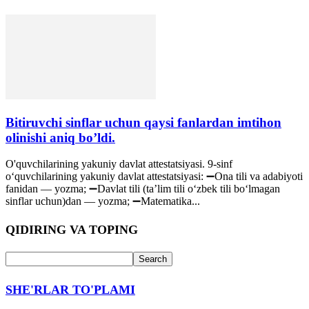
Bitiruvchi sinflar uchun qaysi fanlardan imtihon
olinishi aniq bo’ldi.
O'quvchilarining yakuniy davlat attestatsiyasi. 9-sinf
oʻquvchilarining yakuniy davlat attestatsiyasi: ➖Ona tili va adabiyoti
fanidan — yozma; ➖Davlat tili (taʼlim tili oʻzbek tili boʻlmagan
sinflar uchun)dan — yozma; ➖Matematika...
QIDIRING VA TOPING
SHE'RLAR TO'PLAMI