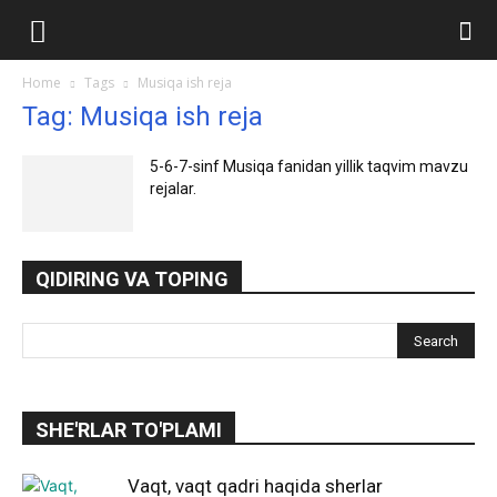
Ilmlar.uz
Home
Tags
Musiqa ish reja
Tag: Musiqa ish reja
5-6-7-sinf Musiqa fanidan yillik taqvim mavzu
rejalar.
QIDIRING VA TOPING
SHE'RLAR TO'PLAMI
Vaqt, vaqt qadri haqida sherlar