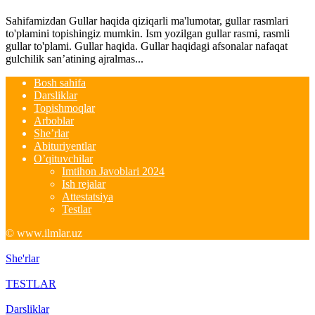
Sahifamizdan Gullar haqida qiziqarli ma'lumotar, gullar rasmlari
to'plamini topishingiz mumkin. Ism yozilgan gullar rasmi, rasmli
gullar to'plami. Gullar haqida. Gullar haqidagi afsonalar nafaqat
gulchilik san’atining ajralmas...
Bosh sahifa
Darsliklar
Topishmoqlar
Arboblar
She’rlar
Abituriyentlar
O’qituvchilar
Imtihon Javoblari 2024
Ish rejalar
Attestatsiya
Testlar
© www.ilmlar.uz
She'rlar
TESTLAR
Darsliklar