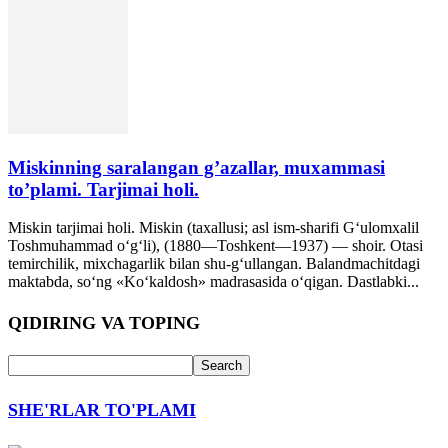
Miskinning saralangan g’azallar, muxammasi
to’plami. Tarjimai holi.
Miskin tarjimai holi. Miskin (taxallusi; asl ism-sharifi G‘ulomxalil
Toshmuhammad o‘g‘li), (1880—Toshkent—1937) — shoir. Otasi
temirchilik, mixchagarlik bilan shu-g‘ullangan. Balandmachitdagi
maktabda, so‘ng «Ko‘kaldosh» madrasasida o‘qigan. Dastlabki...
QIDIRING VA TOPING
SHE'RLAR TO'PLAMI