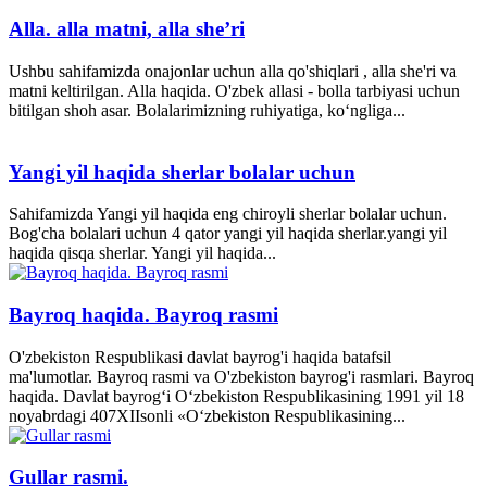
Alla. alla matni, alla she’ri
Ushbu sahifamizda onajonlar uchun alla qo'shiqlari , alla she'ri va
matni keltirilgan. Alla haqida. O'zbek allasi - bolla tarbiyasi uchun
bitilgan shoh asar. Bolalarimizning ruhiyatiga, ko‘ngliga...
Yangi yil haqida sherlar bolalar uchun
Sahifamizda Yangi yil haqida eng chiroyli sherlar bolalar uchun.
Bog'cha bolalari uchun 4 qator yangi yil haqida sherlar.yangi yil
haqida qisqa sherlar. Yangi yil haqida...
Bayroq haqida. Bayroq rasmi
O'zbekiston Respublikasi davlat bayrog'i haqida batafsil
ma'lumotlar. Bayroq rasmi va O'zbekiston bayrog'i rasmlari. Bayroq
haqida. Davlat bayrog‘i O‘zbekiston Respublikasining 1991 yil 18
noyabrdagi 407­XII­sonli «O‘zbekiston Respublikasining...
Gullar rasmi.