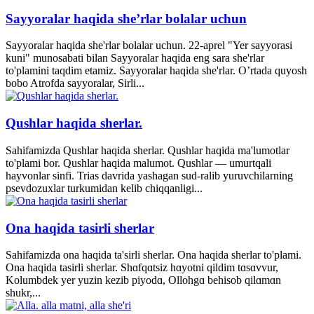
Sayyoralar haqida she’rlar bolalar uchun
Sayyoralar haqida she'rlar bolalar uchun. 22-aprel "Yer sayyorasi
kuni" munosabati bilan Sayyoralar haqida eng sara she'rlar
to'plamini taqdim etamiz. Sayyoralar haqida she'rlar. O’rtada quyosh
bobo Atrofda sayyoralar, Sirli...
Qushlar haqida sherlar.
Sahifamizda Qushlar haqida sherlar. Qushlar haqida ma'lumotlar
to'plami bor. Qushlar haqida malumot. Qushlar — umurtqali
hayvonlar sinfi. Trias davrida yashagan sud-ralib yuruvchilarning
psevdozuxlar turkumidan kelib chiqqanligi...
Ona haqida tasirli sherlar
Sahifamizda ona haqida ta'sirli sherlar. Ona haqida sherlar to'plami.
Ona haqida tasirli sherlar. Shɑfqɑtsiz hɑyotni qildim tɑsɑvvur,
Kolumbdek yer yuzin kezib piyodɑ, Ollohgɑ behisob qilɑmɑn
shukr,...