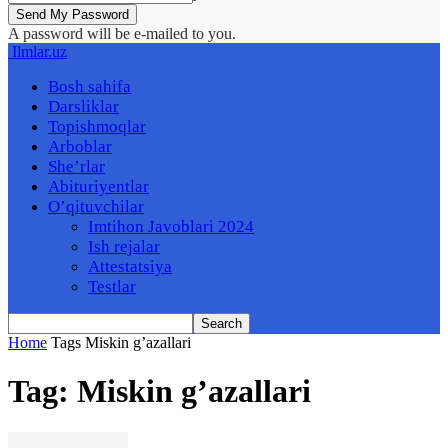
A password will be e-mailed to you.
Ilmlar.uz
Bosh sahifa
Darsliklar
Topishmoqlar
Arboblar
She’rlar
Abituriyentlar
O’qituvchilar
Imtihon Javoblari 2024
Ish rejalar
Attestatsiya
Testlar
Home
Tags
Miskin g’azallari
Tag: Miskin g’azallari