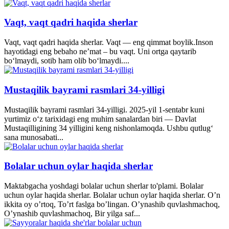
Vaqt, vaqt qadri haqida sherlar
Vaqt, vaqt qadri haqida sherlar. Vaqt — eng qimmat boylik.Inson
hayotidagi eng bebaho ne’mat – bu vaqt. Uni ortga qaytarib
bo‘lmaydi, sotib ham olib bo‘lmaydi....
Mustaqilik bayrami rasmlari 34-yilligi
Mustaqilik bayrami rasmlari 34-yilligi. 2025-yil 1-sentabr kuni
yurtimiz o‘z tarixidagi eng muhim sanalardan biri — Davlat
Mustaqilligining 34 yilligini keng nishonlamoqda. Ushbu qutlug‘
sana munosabati...
Bolalar uchun oylar haqida sherlar
Maktabgacha yoshdagi bolalar uchun sherlar to'plami. Bolalar
uchun oylar haqida sherlar. Bolalar uchun oylar haqida sherlar. O’n
ikkita oy o’rtoq, To’rt faslga bo’lingan. O’ynashib quvlashmachoq,
O’ynashib quvlashmachoq, Bir yilga saf...