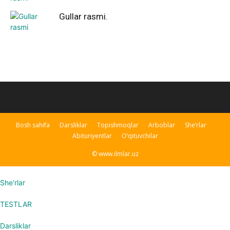
Gullar rasmi.
Bosh sahifa
Darsliklar
Topishmoqlar
Arboblar
She’rlar
Abituriyentlar
O’qituvchilar
© www.ilmlar.uz
She'rlar
TESTLAR
Darsliklar