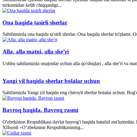
turkumidan kelib chiqqanligi...
Ona haqida tasirli sherlar
Sahifamizda ona haqida ta'sirli sherlar. Ona haqida sherlar to'plami.
Alla. alla matni, alla she’ri
Ushbu sahifamizda onajonlar uchun alla qo'shiqlari , alla she'ri va matn
Yangi yil haqida sherlar bolalar uchun
Sahifamizda Yangi yil haqida eng chiroyli sherlar bolalar uchun. Bog'ch
Bayroq haqida. Bayroq rasmi
O'zbekiston Respublikasi davlat bayrog'i haqida batafsil ma'lumotlar
XII­sonli «O‘zbekiston Respublikasining...