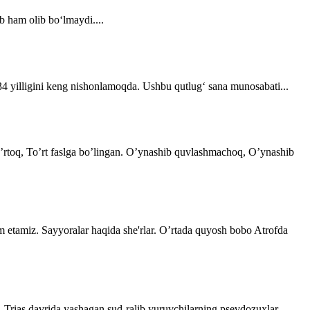
b ham olib bo‘lmaydi....
 34 yilligini keng nishonlamoqda. Ushbu qutlug‘ sana munosabati...
 o’rtoq, To’rt faslga bo’lingan. O’ynashib quvlashmachoq, O’ynashib
im etamiz. Sayyoralar haqida she'rlar. O’rtada quyosh bobo Atrofda
. Trias davrida yashagan sud-ralib yuruvchilarning psevdozuxlar