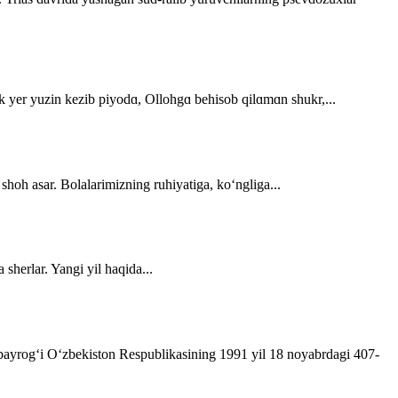
dek yer yuzin kezib piyodɑ, Ollohgɑ behisob qilɑmɑn shukr,...
 shoh asar. Bolalarimizning ruhiyatiga, ko‘ngliga...
sherlar. Yangi yil haqida...
t bayrog‘i O‘zbekiston Respublikasining 1991 yil 18 noyabrdagi 407­