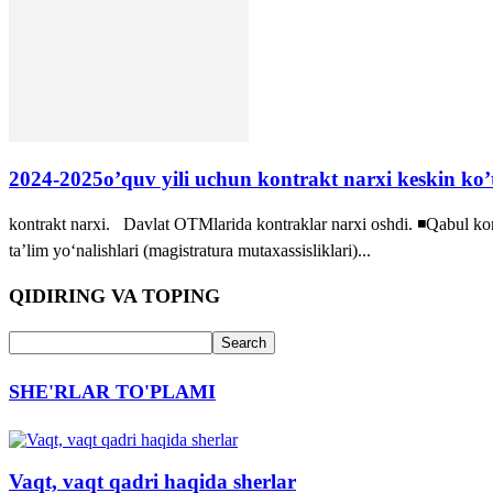
2024-2025o’quv yili uchun kontrakt narxi keskin ko’t
kontrakt narxi. Davlat OTMlarida kontraklar narxi oshdi. ◾️Qabul kom
ta’lim yo‘nalishlari (magistratura mutaxassisliklari)...
QIDIRING VA TOPING
SHE'RLAR TO'PLAMI
Vaqt, vaqt qadri haqida sherlar