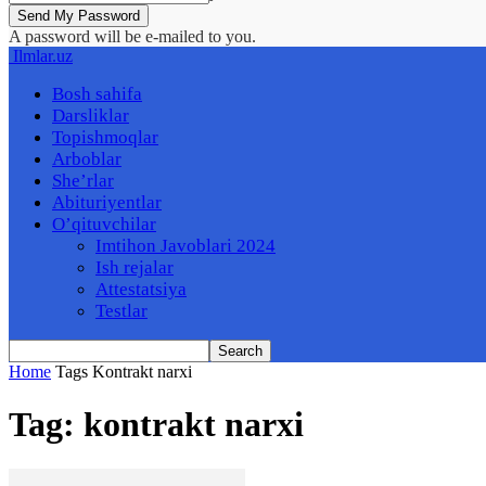
A password will be e-mailed to you.
Ilmlar.uz
Bosh sahifa
Darsliklar
Topishmoqlar
Arboblar
She’rlar
Abituriyentlar
O’qituvchilar
Imtihon Javoblari 2024
Ish rejalar
Attestatsiya
Testlar
Home
Tags
Kontrakt narxi
Tag: kontrakt narxi