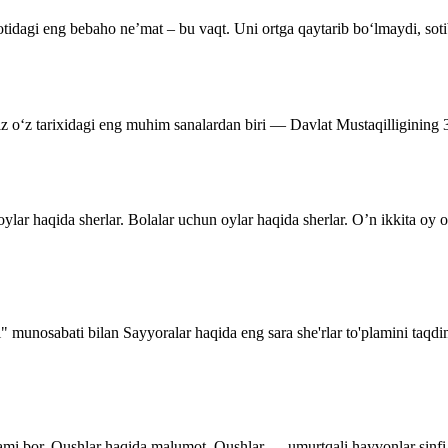
tidagi eng bebaho ne’mat – bu vaqt. Uni ortga qaytarib bo‘lmaydi, soti
miz o‘z tarixidagi eng muhim sanalardan biri — Davlat Mustaqilligining
ylar haqida sherlar. Bolalar uchun oylar haqida sherlar. O’n ikkita oy
i" munosabati bilan Sayyoralar haqida eng sara she'rlar to'plamini taqd
lami bor. Qushlar haqida malumot. Qushlar — umurtqali hayvonlar sinfi