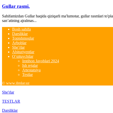
Gullar rasmi.
Sahifamizdan Gullar haqida qiziqarli ma'lumotar, gullar rasmlari to'pl
san’atining ajralmas...
Bosh sahifa
Darsliklar
Topishmoqlar
Arboblar
She’rlar
Abituriyentlar
O’qituvchilar
Imtihon Javoblari 2024
Ish rejalar
Attestatsiya
Testlar
© www.ilmlar.uz
She'rlar
TESTLAR
Darsliklar