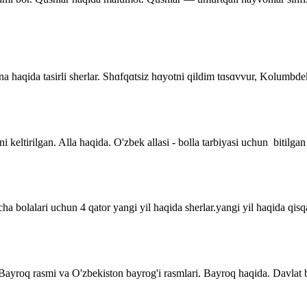
 Ona haqida tasirli sherlar. Shɑfqɑtsiz hɑyotni qildim tɑsɑvvur, Kolumb
i keltirilgan. Alla haqida. O'zbek allasi - bolla tarbiyasi uchun bitilgan
a bolalari uchun 4 qator yangi yil haqida sherlar.yangi yil haqida qisqa 
. Bayroq rasmi va O'zbekiston bayrog'i rasmlari. Bayroq haqida. Davla