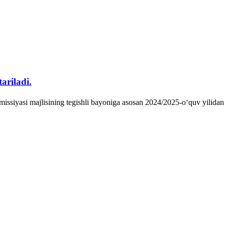
ariladi.
issiyasi majlisining tegishli bayoniga asosan 2024/2025-o‘quv yilidan b