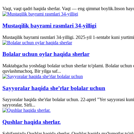
Vaqt, vaqt qadri haqida sherlar. Vaqt — eng qimmat boylik.Inson hayo
Mustaqilik bayrami rasmlari 34-yilligi
Mustaqilik bayrami rasmlari 34-yilligi. 2025-yil 1-sentabr kuni yurti
Bolalar uchun oylar haqida sherlar
Maktabgacha yoshdagi bolalar uchun sherlar to'plami. Bolalar uchun o
quvlashmachoq, Bir yilga saf...
Sayyoralar haqida she’rlar bolalar uchun
Sayyoralar haqida she'rlar bolalar uchun. 22-aprel "Yer sayyorasi kun
sayyoralar, Sirli...
Qushlar haqida sherlar.
Sahifamizda Qushlar haqida sherlar. Qushlar haqida ma'lumotlar to'p