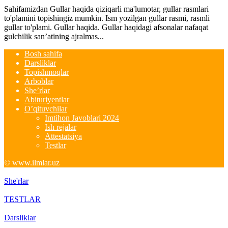
Sahifamizdan Gullar haqida qiziqarli ma'lumotar, gullar rasmlari
to'plamini topishingiz mumkin. Ism yozilgan gullar rasmi, rasmli
gullar to'plami. Gullar haqida. Gullar haqidagi afsonalar nafaqat
gulchilik san’atining ajralmas...
Bosh sahifa
Darsliklar
Topishmoqlar
Arboblar
She’rlar
Abituriyentlar
O’qituvchilar
Imtihon Javoblari 2024
Ish rejalar
Attestatsiya
Testlar
© www.ilmlar.uz
She'rlar
TESTLAR
Darsliklar