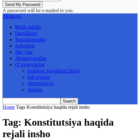
A password will be e-mailed to you.
Ilmlar.uz
Bosh sahifa
Darsliklar
Topishmoqlar
Arboblar
She’rlar
Abituriyentlar
O’qituvchilar
Imtihon Javoblari 2024
Ish rejalar
Attestatsiya
Testlar
Home
Tags
Konstitutsiya haqida rejali insho
Tag: Konstitutsiya haqida
rejali insho