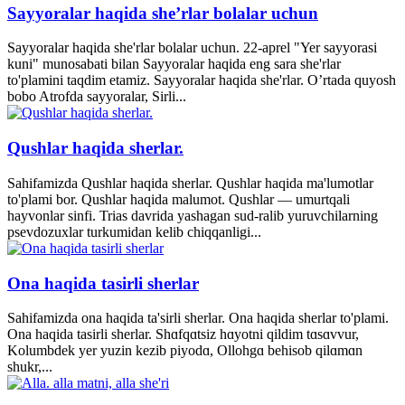
Sayyoralar haqida she’rlar bolalar uchun
Sayyoralar haqida she'rlar bolalar uchun. 22-aprel "Yer sayyorasi
kuni" munosabati bilan Sayyoralar haqida eng sara she'rlar
to'plamini taqdim etamiz. Sayyoralar haqida she'rlar. O’rtada quyosh
bobo Atrofda sayyoralar, Sirli...
Qushlar haqida sherlar.
Sahifamizda Qushlar haqida sherlar. Qushlar haqida ma'lumotlar
to'plami bor. Qushlar haqida malumot. Qushlar — umurtqali
hayvonlar sinfi. Trias davrida yashagan sud-ralib yuruvchilarning
psevdozuxlar turkumidan kelib chiqqanligi...
Ona haqida tasirli sherlar
Sahifamizda ona haqida ta'sirli sherlar. Ona haqida sherlar to'plami.
Ona haqida tasirli sherlar. Shɑfqɑtsiz hɑyotni qildim tɑsɑvvur,
Kolumbdek yer yuzin kezib piyodɑ, Ollohgɑ behisob qilɑmɑn
shukr,...