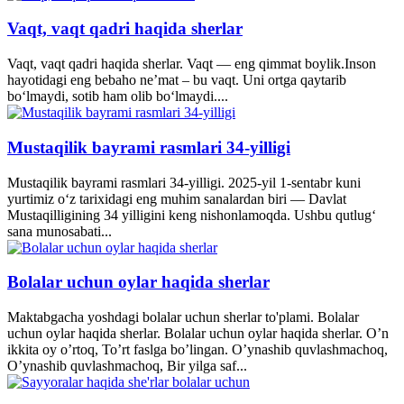
Vaqt, vaqt qadri haqida sherlar
Vaqt, vaqt qadri haqida sherlar. Vaqt — eng qimmat boylik.Inson
hayotidagi eng bebaho ne’mat – bu vaqt. Uni ortga qaytarib
bo‘lmaydi, sotib ham olib bo‘lmaydi....
Mustaqilik bayrami rasmlari 34-yilligi
Mustaqilik bayrami rasmlari 34-yilligi. 2025-yil 1-sentabr kuni
yurtimiz o‘z tarixidagi eng muhim sanalardan biri — Davlat
Mustaqilligining 34 yilligini keng nishonlamoqda. Ushbu qutlug‘
sana munosabati...
Bolalar uchun oylar haqida sherlar
Maktabgacha yoshdagi bolalar uchun sherlar to'plami. Bolalar
uchun oylar haqida sherlar. Bolalar uchun oylar haqida sherlar. O’n
ikkita oy o’rtoq, To’rt faslga bo’lingan. O’ynashib quvlashmachoq,
O’ynashib quvlashmachoq, Bir yilga saf...