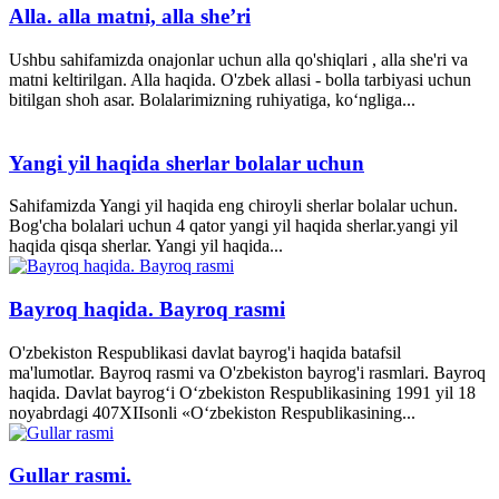
Alla. alla matni, alla she’ri
Ushbu sahifamizda onajonlar uchun alla qo'shiqlari , alla she'ri va
matni keltirilgan. Alla haqida. O'zbek allasi - bolla tarbiyasi uchun
bitilgan shoh asar. Bolalarimizning ruhiyatiga, ko‘ngliga...
Yangi yil haqida sherlar bolalar uchun
Sahifamizda Yangi yil haqida eng chiroyli sherlar bolalar uchun.
Bog'cha bolalari uchun 4 qator yangi yil haqida sherlar.yangi yil
haqida qisqa sherlar. Yangi yil haqida...
Bayroq haqida. Bayroq rasmi
O'zbekiston Respublikasi davlat bayrog'i haqida batafsil
ma'lumotlar. Bayroq rasmi va O'zbekiston bayrog'i rasmlari. Bayroq
haqida. Davlat bayrog‘i O‘zbekiston Respublikasining 1991 yil 18
noyabrdagi 407­XII­sonli «O‘zbekiston Respublikasining...
Gullar rasmi.