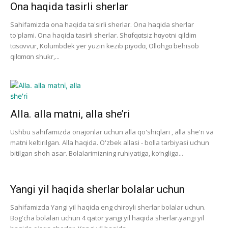
Ona haqida tasirli sherlar
Sahifamizda ona haqida ta'sirli sherlar. Ona haqida sherlar
to'plami. Ona haqida tasirli sherlar. Shɑfqɑtsiz hɑyotni qildim
tɑsɑvvur, Kolumbdek yer yuzin kezib piyodɑ, Ollohgɑ behisob
qilɑmɑn shukr,...
Alla. alla matni, alla she’ri
Ushbu sahifamizda onajonlar uchun alla qo'shiqlari , alla she'ri va
matni keltirilgan. Alla haqida. O'zbek allasi - bolla tarbiyasi uchun
bitilgan shoh asar. Bolalarimizning ruhiyatiga, ko‘ngliga...
Yangi yil haqida sherlar bolalar uchun
Sahifamizda Yangi yil haqida eng chiroyli sherlar bolalar uchun.
Bog'cha bolalari uchun 4 qator yangi yil haqida sherlar.yangi yil