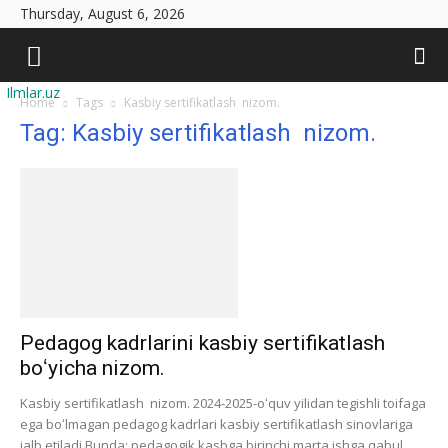
Thursday, August 6, 2026
Ilmlar.uz
Home
Tags
Kasbiy sertifikatlash nizom.
Tag: Kasbiy sertifikatlash nizom.
Pedagog kadrlarini kasbiy sertifikatlash
boʻyicha nizom.
Kasbiy sertifikatlash nizom. 2024-2025-oʻquv yilidan tegishli toifaga
ega boʻlmagan pedagog kadrlari kasbiy sertifikatlash sinovlariga
jalb etiladi Bunda: pedagogik kasbga birinchi marta ishga qabul