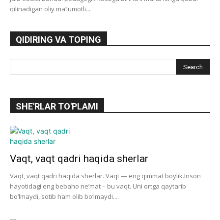
qilinadigan oliy maʼlumotli...
QIDIRING VA TOPING
SHE'RLAR TO'PLAMI
Vaqt, vaqt qadri haqida sherlar
Vaqt, vaqt qadri haqida sherlar. Vaqt — eng qimmat boylik.Inson
hayotidagi eng bebaho ne’mat – bu vaqt. Uni ortga qaytarib
bo‘lmaydi, sotib ham olib bo‘lmaydi....