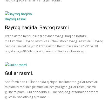
haqida qisqa sherlar. Yangi yil haqida...
Bayroq haqida. Bayroq rasmi
O'zbekiston Respublikasi davlat bayrog'i haqida batafsil
ma'lumotlar. Bayroq rasmi va O'zbekiston bayrog'i rasmlari. Bayroq
haqida. Davlat bayrog‘i O‘zbekiston Respublikasining 1991 yil 18
noyabrdagi 407­XII­sonli «O‘zbekiston Respublikasining...
Gullar rasmi.
Sahifamizdan Gullar haqida qiziqarli ma'lumotar, gullar rasmlari
to'plamini topishingiz mumkin. Ism yozilgan gullar rasmi, rasmli
gullar to'plami. Gullar haqida. Gullar haqidagi afsonalar nafaqat
gulchilik san’atining ajralmas...