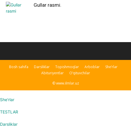
Gullar rasmi.
Bosh sahifa
Darsliklar
Topishmoqlar
Arboblar
She’rlar
Abituriyentlar
O’qituvchilar
© www.ilmlar.uz
She'rlar
TESTLAR
Darsliklar