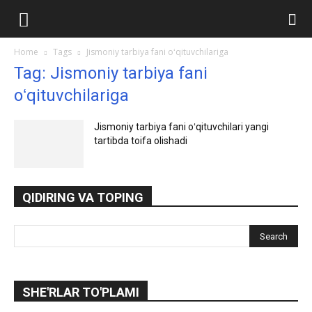
Ilmlar.uz
Home
Tags
Jismoniy tarbiya fani oʻqituvchilariga
Tag: Jismoniy tarbiya fani
oʻqituvchilariga
Jismoniy tarbiya fani oʻqituvchilari yangi
tartibda toifa olishadi
QIDIRING VA TOPING
SHE'RLAR TO'PLAMI