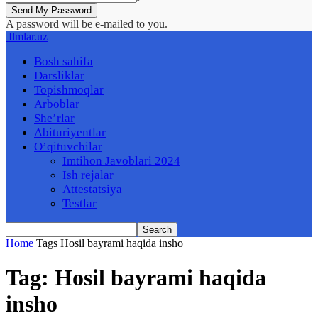
A password will be e-mailed to you.
Ilmlar.uz
Bosh sahifa
Darsliklar
Topishmoqlar
Arboblar
She’rlar
Abituriyentlar
O’qituvchilar
Imtihon Javoblari 2024
Ish rejalar
Attestatsiya
Testlar
Home
Tags
Hosil bayrami haqida insho
Tag: Hosil bayrami haqida
insho