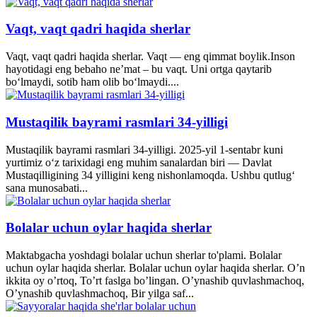
Vaqt, vaqt qadri haqida sherlar
Vaqt, vaqt qadri haqida sherlar. Vaqt — eng qimmat boylik.Inson
hayotidagi eng bebaho ne’mat – bu vaqt. Uni ortga qaytarib
bo‘lmaydi, sotib ham olib bo‘lmaydi....
Mustaqilik bayrami rasmlari 34-yilligi
Mustaqilik bayrami rasmlari 34-yilligi. 2025-yil 1-sentabr kuni
yurtimiz o‘z tarixidagi eng muhim sanalardan biri — Davlat
Mustaqilligining 34 yilligini keng nishonlamoqda. Ushbu qutlug‘
sana munosabati...
Bolalar uchun oylar haqida sherlar
Maktabgacha yoshdagi bolalar uchun sherlar to'plami. Bolalar
uchun oylar haqida sherlar. Bolalar uchun oylar haqida sherlar. O’n
ikkita oy o’rtoq, To’rt faslga bo’lingan. O’ynashib quvlashmachoq,
O’ynashib quvlashmachoq, Bir yilga saf...