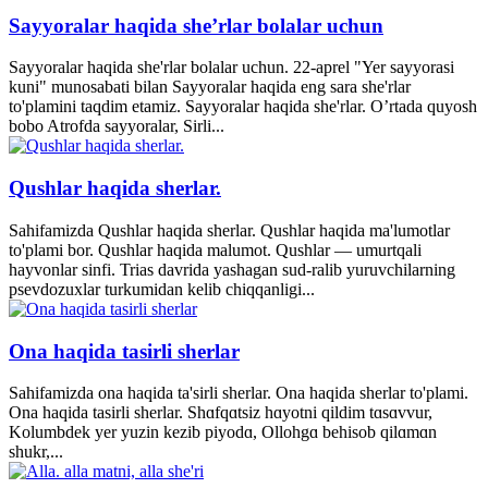
Sayyoralar haqida she’rlar bolalar uchun
Sayyoralar haqida she'rlar bolalar uchun. 22-aprel "Yer sayyorasi
kuni" munosabati bilan Sayyoralar haqida eng sara she'rlar
to'plamini taqdim etamiz. Sayyoralar haqida she'rlar. O’rtada quyosh
bobo Atrofda sayyoralar, Sirli...
Qushlar haqida sherlar.
Sahifamizda Qushlar haqida sherlar. Qushlar haqida ma'lumotlar
to'plami bor. Qushlar haqida malumot. Qushlar — umurtqali
hayvonlar sinfi. Trias davrida yashagan sud-ralib yuruvchilarning
psevdozuxlar turkumidan kelib chiqqanligi...
Ona haqida tasirli sherlar
Sahifamizda ona haqida ta'sirli sherlar. Ona haqida sherlar to'plami.
Ona haqida tasirli sherlar. Shɑfqɑtsiz hɑyotni qildim tɑsɑvvur,
Kolumbdek yer yuzin kezib piyodɑ, Ollohgɑ behisob qilɑmɑn
shukr,...