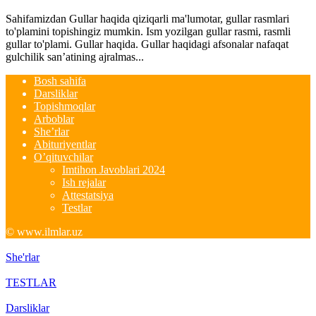
Sahifamizdan Gullar haqida qiziqarli ma'lumotar, gullar rasmlari
to'plamini topishingiz mumkin. Ism yozilgan gullar rasmi, rasmli
gullar to'plami. Gullar haqida. Gullar haqidagi afsonalar nafaqat
gulchilik san’atining ajralmas...
Bosh sahifa
Darsliklar
Topishmoqlar
Arboblar
She’rlar
Abituriyentlar
O’qituvchilar
Imtihon Javoblari 2024
Ish rejalar
Attestatsiya
Testlar
© www.ilmlar.uz
She'rlar
TESTLAR
Darsliklar