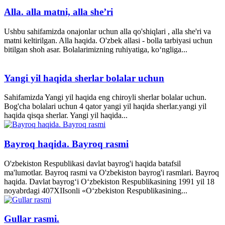
Alla. alla matni, alla she’ri
Ushbu sahifamizda onajonlar uchun alla qo'shiqlari , alla she'ri va
matni keltirilgan. Alla haqida. O'zbek allasi - bolla tarbiyasi uchun
bitilgan shoh asar. Bolalarimizning ruhiyatiga, ko‘ngliga...
Yangi yil haqida sherlar bolalar uchun
Sahifamizda Yangi yil haqida eng chiroyli sherlar bolalar uchun.
Bog'cha bolalari uchun 4 qator yangi yil haqida sherlar.yangi yil
haqida qisqa sherlar. Yangi yil haqida...
Bayroq haqida. Bayroq rasmi
O'zbekiston Respublikasi davlat bayrog'i haqida batafsil
ma'lumotlar. Bayroq rasmi va O'zbekiston bayrog'i rasmlari. Bayroq
haqida. Davlat bayrog‘i O‘zbekiston Respublikasining 1991 yil 18
noyabrdagi 407­XII­sonli «O‘zbekiston Respublikasining...
Gullar rasmi.