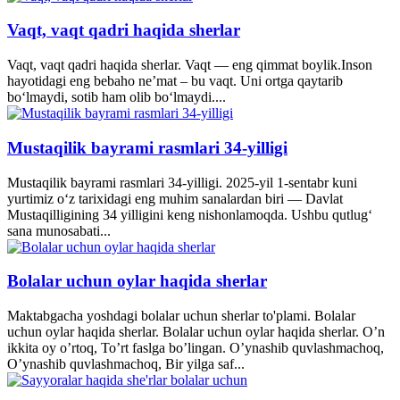
Vaqt, vaqt qadri haqida sherlar
Vaqt, vaqt qadri haqida sherlar. Vaqt — eng qimmat boylik.Inson
hayotidagi eng bebaho ne’mat – bu vaqt. Uni ortga qaytarib
bo‘lmaydi, sotib ham olib bo‘lmaydi....
Mustaqilik bayrami rasmlari 34-yilligi
Mustaqilik bayrami rasmlari 34-yilligi. 2025-yil 1-sentabr kuni
yurtimiz o‘z tarixidagi eng muhim sanalardan biri — Davlat
Mustaqilligining 34 yilligini keng nishonlamoqda. Ushbu qutlug‘
sana munosabati...
Bolalar uchun oylar haqida sherlar
Maktabgacha yoshdagi bolalar uchun sherlar to'plami. Bolalar
uchun oylar haqida sherlar. Bolalar uchun oylar haqida sherlar. O’n
ikkita oy o’rtoq, To’rt faslga bo’lingan. O’ynashib quvlashmachoq,
O’ynashib quvlashmachoq, Bir yilga saf...