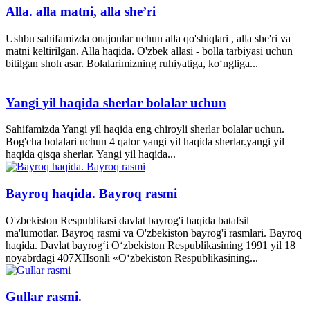
Alla. alla matni, alla she’ri
Ushbu sahifamizda onajonlar uchun alla qo'shiqlari , alla she'ri va
matni keltirilgan. Alla haqida. O'zbek allasi - bolla tarbiyasi uchun
bitilgan shoh asar. Bolalarimizning ruhiyatiga, ko‘ngliga...
Yangi yil haqida sherlar bolalar uchun
Sahifamizda Yangi yil haqida eng chiroyli sherlar bolalar uchun.
Bog'cha bolalari uchun 4 qator yangi yil haqida sherlar.yangi yil
haqida qisqa sherlar. Yangi yil haqida...
Bayroq haqida. Bayroq rasmi
O'zbekiston Respublikasi davlat bayrog'i haqida batafsil
ma'lumotlar. Bayroq rasmi va O'zbekiston bayrog'i rasmlari. Bayroq
haqida. Davlat bayrog‘i O‘zbekiston Respublikasining 1991 yil 18
noyabrdagi 407­XII­sonli «O‘zbekiston Respublikasining...
Gullar rasmi.