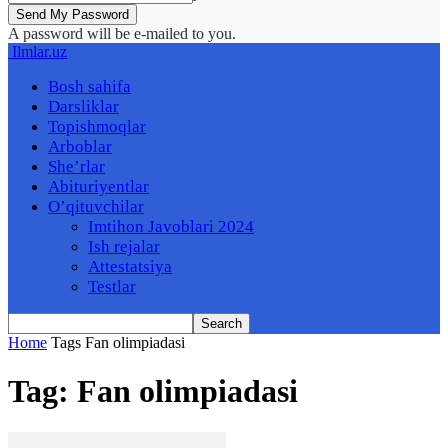
A password will be e-mailed to you.
Ilmlar.uz
Bosh sahifa
Darsliklar
Topishmoqlar
Arboblar
She’rlar
Abituriyentlar
O’qituvchilar
Imtihon Javoblari 2024
Ish rejalar
Attestatsiya
Testlar
Home
Tags
Fan olimpiadasi
Tag: Fan olimpiadasi