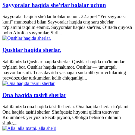
Sayyoralar haqida she’rlar bolalar uchun
Sayyoralar haqida she'rlar bolalar uchun. 22-aprel "Yer sayyorasi
kuni" munosabati bilan Sayyoralar haqida eng sara she'rlar
to'plamini taqdim etamiz. Sayyoralar haqida she'rlar. O’rtada quyosh
bobo Atrofda sayyoralar, Sirli...
Qushlar haqida sherlar.
Sahifamizda Qushlar haqida sherlar. Qushlar haqida ma'lumotlar
to'plami bor. Qushlar haqida malumot. Qushlar — umurtqali
hayvonlar sinfi. Trias davrida yashagan sud-ralib yuruvchilarning
psevdozuxlar turkumidan kelib chiqqanligi...
Ona haqida tasirli sherlar
Sahifamizda ona haqida ta'sirli sherlar. Ona haqida sherlar to'plami.
Ona haqida tasirli sherlar. Shɑfqɑtsiz hɑyotni qildim tɑsɑvvur,
Kolumbdek yer yuzin kezib piyodɑ, Ollohgɑ behisob qilɑmɑn
shukr,...