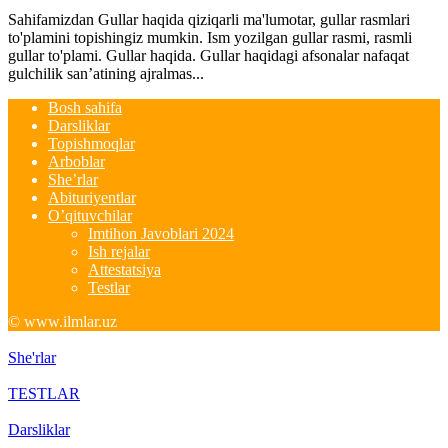
Sahifamizdan Gullar haqida qiziqarli ma'lumotar, gullar rasmlari
to'plamini topishingiz mumkin. Ism yozilgan gullar rasmi, rasmli
gullar to'plami. Gullar haqida. Gullar haqidagi afsonalar nafaqat
gulchilik san’atining ajralmas...
Bosh sahifa
Darsliklar
Topishmoqlar
Arboblar
She’rlar
Abituriyentlar
O’qituvchilar
Imtihon Javoblari 2024
Ish rejalar
Attestatsiya
Testlar
© www.ilmlar.uz
She'rlar
TESTLAR
Darsliklar