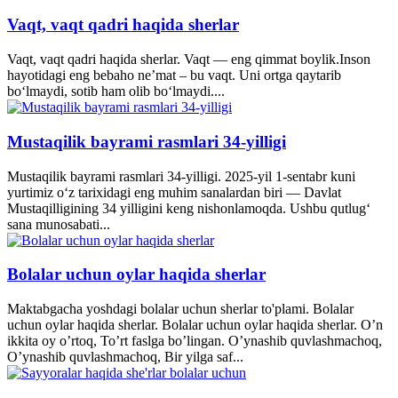
Vaqt, vaqt qadri haqida sherlar
Vaqt, vaqt qadri haqida sherlar. Vaqt — eng qimmat boylik.Inson
hayotidagi eng bebaho ne’mat – bu vaqt. Uni ortga qaytarib
bo‘lmaydi, sotib ham olib bo‘lmaydi....
Mustaqilik bayrami rasmlari 34-yilligi
Mustaqilik bayrami rasmlari 34-yilligi. 2025-yil 1-sentabr kuni
yurtimiz o‘z tarixidagi eng muhim sanalardan biri — Davlat
Mustaqilligining 34 yilligini keng nishonlamoqda. Ushbu qutlug‘
sana munosabati...
Bolalar uchun oylar haqida sherlar
Maktabgacha yoshdagi bolalar uchun sherlar to'plami. Bolalar
uchun oylar haqida sherlar. Bolalar uchun oylar haqida sherlar. O’n
ikkita oy o’rtoq, To’rt faslga bo’lingan. O’ynashib quvlashmachoq,
O’ynashib quvlashmachoq, Bir yilga saf...