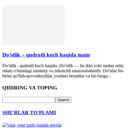
Do’stlik – qudratli kuch haqida matn
Do'stlik - qudratli kuch haqida. Do'stlik — bu ikki yoki undan ortiq
odam o'rtasidagi samimiy va ishonchli munosabatlardir. Do'stlar bir-
birini qo'llab-quvvatlaydilar, yordam beradilar va bir-biriga...
QIDIRING VA TOPING
SHE'RLAR TO'PLAMI