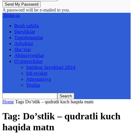
A password will be e-mailed to you.
Ilmlar.uz
Bosh sahifa
Darsliklar
Topishmoqlar
Arboblar
She’rlar
Abituriyentlar
O’qituvchilar
Imtihon Javoblari 2024
Ish rejalar
Attestatsiya
Testlar
Home
Tags
Do’stlik – qudratli kuch haqida matn
Tag: Do’stlik – qudratli kuch
haqida matn