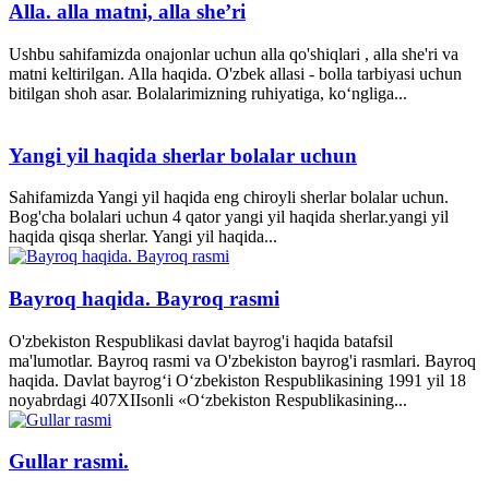
Alla. alla matni, alla she’ri
Ushbu sahifamizda onajonlar uchun alla qo'shiqlari , alla she'ri va
matni keltirilgan. Alla haqida. O'zbek allasi - bolla tarbiyasi uchun
bitilgan shoh asar. Bolalarimizning ruhiyatiga, ko‘ngliga...
Yangi yil haqida sherlar bolalar uchun
Sahifamizda Yangi yil haqida eng chiroyli sherlar bolalar uchun.
Bog'cha bolalari uchun 4 qator yangi yil haqida sherlar.yangi yil
haqida qisqa sherlar. Yangi yil haqida...
Bayroq haqida. Bayroq rasmi
O'zbekiston Respublikasi davlat bayrog'i haqida batafsil
ma'lumotlar. Bayroq rasmi va O'zbekiston bayrog'i rasmlari. Bayroq
haqida. Davlat bayrog‘i O‘zbekiston Respublikasining 1991 yil 18
noyabrdagi 407­XII­sonli «O‘zbekiston Respublikasining...
Gullar rasmi.