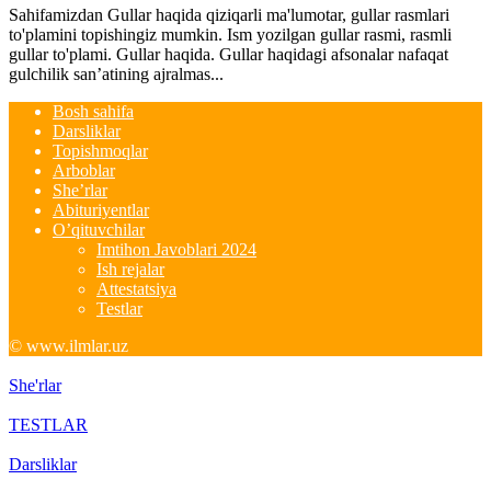
Sahifamizdan Gullar haqida qiziqarli ma'lumotar, gullar rasmlari
to'plamini topishingiz mumkin. Ism yozilgan gullar rasmi, rasmli
gullar to'plami. Gullar haqida. Gullar haqidagi afsonalar nafaqat
gulchilik san’atining ajralmas...
Bosh sahifa
Darsliklar
Topishmoqlar
Arboblar
She’rlar
Abituriyentlar
O’qituvchilar
Imtihon Javoblari 2024
Ish rejalar
Attestatsiya
Testlar
© www.ilmlar.uz
She'rlar
TESTLAR
Darsliklar