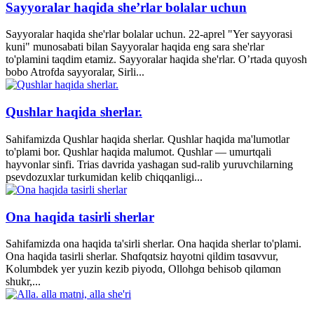
Sayyoralar haqida she’rlar bolalar uchun
Sayyoralar haqida she'rlar bolalar uchun. 22-aprel "Yer sayyorasi
kuni" munosabati bilan Sayyoralar haqida eng sara she'rlar
to'plamini taqdim etamiz. Sayyoralar haqida she'rlar. O’rtada quyosh
bobo Atrofda sayyoralar, Sirli...
Qushlar haqida sherlar.
Sahifamizda Qushlar haqida sherlar. Qushlar haqida ma'lumotlar
to'plami bor. Qushlar haqida malumot. Qushlar — umurtqali
hayvonlar sinfi. Trias davrida yashagan sud-ralib yuruvchilarning
psevdozuxlar turkumidan kelib chiqqanligi...
Ona haqida tasirli sherlar
Sahifamizda ona haqida ta'sirli sherlar. Ona haqida sherlar to'plami.
Ona haqida tasirli sherlar. Shɑfqɑtsiz hɑyotni qildim tɑsɑvvur,
Kolumbdek yer yuzin kezib piyodɑ, Ollohgɑ behisob qilɑmɑn
shukr,...