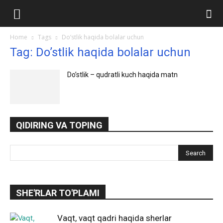
Ilmlar.uz
Home
Tags
Do’stlik haqida bolalar uchun
Tag: Do’stlik haqida bolalar uchun
Do’stlik – qudratli kuch haqida matn
QIDIRING VA TOPING
SHE'RLAR TO'PLAMI
Vaqt, vaqt qadri haqida sherlar