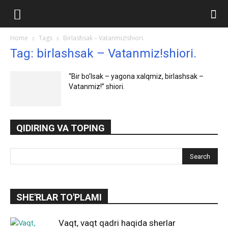
Ilmlar.uz
Home
Tags
Birlashsak – Vatanmiz!shiori.
Tag: birlashsak – Vatanmiz!shiori.
“Bir bo’lsak – yagona xalqmiz, birlashsak –
Vatanmiz!” shiori.
QIDIRING VA TOPING
SHE'RLAR TO'PLAMI
Vaqt, vaqt qadri haqida sherlar