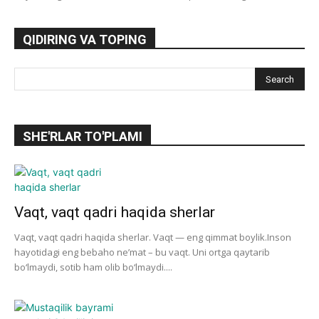
QIDIRING VA TOPING
SHE'RLAR TO'PLAMI
Vaqt, vaqt qadri haqida sherlar
Vaqt, vaqt qadri haqida sherlar. Vaqt — eng qimmat boylik.Inson
hayotidagi eng bebaho ne’mat – bu vaqt. Uni ortga qaytarib
bo‘lmaydi, sotib ham olib bo‘lmaydi....