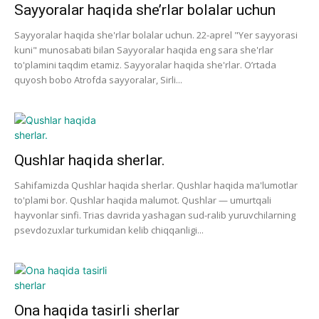
Sayyoralar haqida she’rlar bolalar uchun
Sayyoralar haqida she'rlar bolalar uchun. 22-aprel "Yer sayyorasi
kuni" munosabati bilan Sayyoralar haqida eng sara she'rlar
to'plamini taqdim etamiz. Sayyoralar haqida she'rlar. O’rtada
quyosh bobo Atrofda sayyoralar, Sirli...
Qushlar haqida sherlar.
Sahifamizda Qushlar haqida sherlar. Qushlar haqida ma'lumotlar
to'plami bor. Qushlar haqida malumot. Qushlar — umurtqali
hayvonlar sinfi. Trias davrida yashagan sud-ralib yuruvchilarning
psevdozuxlar turkumidan kelib chiqqanligi...
Ona haqida tasirli sherlar