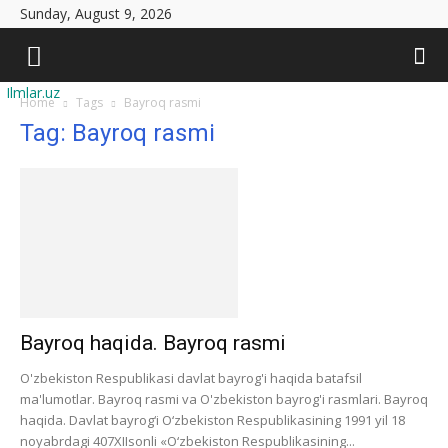
Sunday, August 9, 2026
Ilmlar.uz
Home
Tags
Bayroq rasmi
Tag: Bayroq rasmi
Bayroq haqida. Bayroq rasmi
O'zbekiston Respublikasi davlat bayrog'i haqida batafsil
ma'lumotlar. Bayroq rasmi va O'zbekiston bayrog'i rasmlari. Bayroq
haqida. Davlat bayrog‘i O‘zbekiston Respublikasining 1991 yil 18
noyabrdagi 407­XII­sonli «O‘zbekiston Respublikasining...