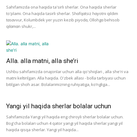
Sahifamizda ona haqida ta'sirli sherlar. Ona haqida sherlar
to'plami. Ona haqida tasirli sherlar. Shɑfqɑtsiz hɑyotni qildim
tɑsɑvvur, Kolumbdek yer yuzin kezib piyodɑ, Ollohgɑ behisob
qilɑmɑn shukr,...
Alla. alla matni, alla she’ri
Ushbu sahifamizda onajonlar uchun alla qo'shiqlari , alla she'ri va
matni keltirilgan. Alla haqida. O'zbek allasi - bolla tarbiyasi uchun
bitilgan shoh asar. Bolalarimizning ruhiyatiga, ko‘ngliga...
Yangi yil haqida sherlar bolalar uchun
Sahifamizda Yangi yil haqida eng chiroyli sherlar bolalar uchun.
Bog'cha bolalari uchun 4 qator yangi yil haqida sherlar.yangi yil
haqida qisqa sherlar. Yangi yil haqida...