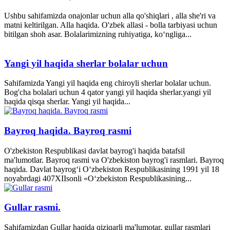
Ushbu sahifamizda onajonlar uchun alla qo'shiqlari , alla she'ri va
matni keltirilgan. Alla haqida. O'zbek allasi - bolla tarbiyasi uchun
bitilgan shoh asar. Bolalarimizning ruhiyatiga, ko‘ngliga...
Yangi yil haqida sherlar bolalar uchun
Sahifamizda Yangi yil haqida eng chiroyli sherlar bolalar uchun.
Bog'cha bolalari uchun 4 qator yangi yil haqida sherlar.yangi yil
haqida qisqa sherlar. Yangi yil haqida...
Bayroq haqida. Bayroq rasmi
O'zbekiston Respublikasi davlat bayrog'i haqida batafsil
ma'lumotlar. Bayroq rasmi va O'zbekiston bayrog'i rasmlari. Bayroq
haqida. Davlat bayrog‘i O‘zbekiston Respublikasining 1991 yil 18
noyabrdagi 407­XII­sonli «O‘zbekiston Respublikasining...
Gullar rasmi.
Sahifamizdan Gullar haqida qiziqarli ma'lumotar, gullar rasmlari