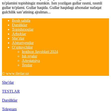
to'plamini topishingiz mumkin. Ism yozilgan gullar rasmi, rasmli
gullar to'plami. Gullar haqida. Gullar haqidagi afsonalar nafaqat
gulchilik san’atining ajralmas...
Bosh sahifa
Darsliklar
Topishmoqlar
Arboblar
She’rlar
Abituriyentlar
O’qituvchilar
Imtihon Javoblari 2024
Ish rejalar
Attestatsiya
Testlar
© www.ilmlar.uz
She'rlar
TESTLAR
Darsliklar
Telegram