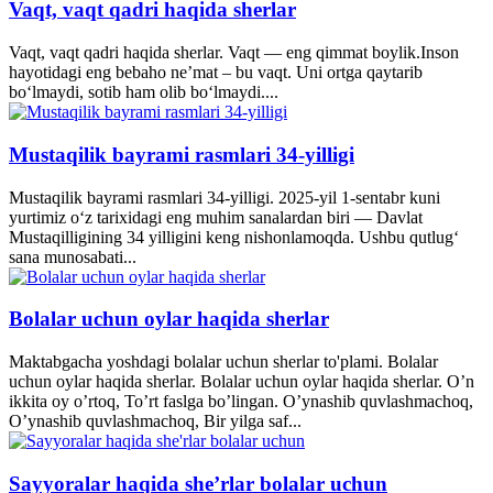
Vaqt, vaqt qadri haqida sherlar
Vaqt, vaqt qadri haqida sherlar. Vaqt — eng qimmat boylik.Inson
hayotidagi eng bebaho ne’mat – bu vaqt. Uni ortga qaytarib
bo‘lmaydi, sotib ham olib bo‘lmaydi....
Mustaqilik bayrami rasmlari 34-yilligi
Mustaqilik bayrami rasmlari 34-yilligi. 2025-yil 1-sentabr kuni
yurtimiz o‘z tarixidagi eng muhim sanalardan biri — Davlat
Mustaqilligining 34 yilligini keng nishonlamoqda. Ushbu qutlug‘
sana munosabati...
Bolalar uchun oylar haqida sherlar
Maktabgacha yoshdagi bolalar uchun sherlar to'plami. Bolalar
uchun oylar haqida sherlar. Bolalar uchun oylar haqida sherlar. O’n
ikkita oy o’rtoq, To’rt faslga bo’lingan. O’ynashib quvlashmachoq,
O’ynashib quvlashmachoq, Bir yilga saf...
Sayyoralar haqida she’rlar bolalar uchun