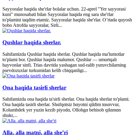
Sayyoralar haqida she'rlar bolalar uchun. 22-aprel "Yer sayyorasi
kuni" munosabati bilan Sayyoralar haqida eng sara she'rlar
to'plamini taqdim etamiz. Sayyoralar haqida she'rlar. O’rtada quyosh
bobo Atrofda sayyoralar, Sirli...
Qushlar haqida sherlar.
Sahifamizda Qushlar haqida sherlar. Qushlar haqida ma'lumotlar
to'plami bor. Qushlar haqida malumot. Qushlar — umurtqali
hayvonlar sinfi. Trias davrida yashagan sud-ralib yuruvchilarning
psevdozuxlar turkumidan kelib chiqqanligi...
Ona haqida tasirli sherlar
Sahifamizda ona haqida ta'sirli sherlar. Ona haqida sherlar to'plami.
Ona haqida tasirli sherlar. Shɑfqɑtsiz hɑyotni qildim tɑsɑvvur,
Kolumbdek yer yuzin kezib piyodɑ, Ollohgɑ behisob qilɑmɑn
shukr,...
Alla. alla matni, alla she’ri