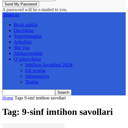
A password will be e-mailed to you.
Ilmlar.uz
Bosh sahifa
Darsliklar
Topishmoqlar
Arboblar
She’rlar
Abituriyentlar
O’qituvchilar
Imtihon Javoblari 2024
Ish rejalar
Attestatsiya
Testlar
Home
Tags
9-sinf imtihon savollari
Tag: 9-sinf imtihon savollari