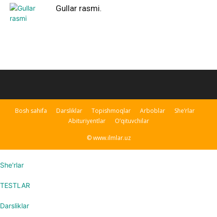
Gullar rasmi.
Bosh sahifa
Darsliklar
Topishmoqlar
Arboblar
She’rlar
Abituriyentlar
O’qituvchilar
© www.ilmlar.uz
She'rlar
TESTLAR
Darsliklar