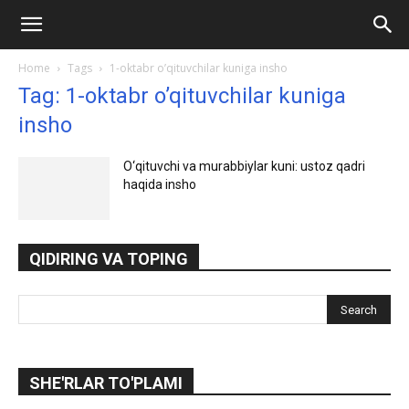
Ilmlar.uz
Home
Tags
1-oktabr o’qituvchilar kuniga insho
Tag: 1-oktabr o’qituvchilar kuniga
insho
O‘qituvchi va murabbiylar kuni: ustoz qadri
haqida insho
QIDIRING VA TOPING
SHE'RLAR TO'PLAMI