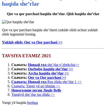
haqida she’rlar
Qor va qor parchasi haqida she’rlar. Qish haqida she’rlar
Qor va qor parchasi haqida she’rlarni yuklab olish uchun yuklab
olish tugmasini bosing.
Yuklab olish: Qor va Qor parchasi >>
TAVSIYA ETAMIZ 2021
Скачать:
Новый год
she’rlar o’zbekcha>>
Скачать:
Qorbobo haqida she’rlar >>
Скачать:
Archa haqida she’rlar >>
Скачать:
Qor va Qor parchasi >>
Скачать: Новый год
Rus tilida she’rlar 1 >>
Скачать: Yangi yil qo’shiqlar >>
Новогодние песни Jingle Bells
Yangiyil she’rlar rus tilida >>
Yangi yil haqida
boshqa