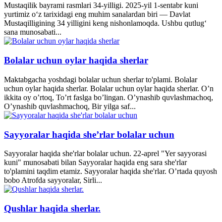
Mustaqilik bayrami rasmlari 34-yilligi. 2025-yil 1-sentabr kuni
yurtimiz o‘z tarixidagi eng muhim sanalardan biri — Davlat
Mustaqilligining 34 yilligini keng nishonlamoqda. Ushbu qutlug‘
sana munosabati...
Bolalar uchun oylar haqida sherlar
Maktabgacha yoshdagi bolalar uchun sherlar to'plami. Bolalar
uchun oylar haqida sherlar. Bolalar uchun oylar haqida sherlar. O’n
ikkita oy o’rtoq, To’rt faslga bo’lingan. O’ynashib quvlashmachoq,
O’ynashib quvlashmachoq, Bir yilga saf...
Sayyoralar haqida she’rlar bolalar uchun
Sayyoralar haqida she'rlar bolalar uchun. 22-aprel "Yer sayyorasi
kuni" munosabati bilan Sayyoralar haqida eng sara she'rlar
to'plamini taqdim etamiz. Sayyoralar haqida she'rlar. O’rtada quyosh
bobo Atrofda sayyoralar, Sirli...
Qushlar haqida sherlar.