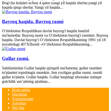
Bog'cha bolalari uchun 4 qator yangi yil haqida sherlar.yangi yil
haqida qisqa sherlar. Yangi yil haqida...
Bayroq haqida. Bayroq rasmi
O'zbekiston Respublikasi davlat bayrog'i haqida batafsil
ma'lumotlar. Bayroq rasmi va O'zbekiston bayrog'i rasmlari. Bayroq
haqida. Davlat bayrog‘i O‘zbekiston Respublikasining 1991 yil 18
noyabrdagi 407­XII­sonli «O‘zbekiston Respublikasining...
Gullar rasmi.
Sahifamizdan Gullar haqida qiziqarli ma'lumotar, gullar rasmlari
to'plamini topishingiz mumkin. Ism yozilgan gullar rasmi, rasmli
gullar to'plami. Gullar haqida. Gullar haqidagi afsonalar nafaqat
gulchilik san’atining ajralmas...
Bosh sahifa
Darsliklar
Topishmoqlar
Arboblar
She’rlar