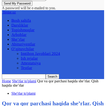
A password will be e-mailed to you.
Ilmlar.uz
Bosh sahifa
Darsliklar
Topishmoqlar
Arboblar
She’rlar
Abituriyentlar
O’qituvchilar
Imtihon Javoblari 2024
Ish rejalar
Attestatsiya
Testlar
Home
She'rlar to'plami
Qor va qor parchasi haqida she’rlar. Qish
haqida she’rlar
She'rlar to'plami
Qor va qor parchasi haqida she’rlar. Qish