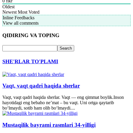
0
fikr
Oldest
Newest
Most Voted
Inline Feedbacks
View all comments
QIDIRING VA TOPING
SHE'RLAR TO'PLAMI
Vaqt, vaqt qadri haqida sherlar
Vaqt, vaqt qadri haqida sherlar. Vaqt — eng qimmat boylik.Inson
hayotidagi eng bebaho ne’mat – bu vaqt. Uni ortga qaytarib
bo‘lmaydi, sotib ham olib bo‘lmaydi....
Mustaqilik bayrami rasmlari 34-yilligi