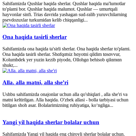
Sahifamizda Qushlar haqida sherlar. Qushlar haqida ma'lumotlar
to'plami bor. Qushlar haqida malumot. Qushlar — umurtqali
hayvonlar sinfi. Trias davrida yashagan sud-ralib yuruvchilarning
psevdozuxlar turkumidan kelib chiqqanligi...
Ona haqida tasirli sherlar
Sahifamizda ona haqida ta'sirli sherlar. Ona haqida sherlar to'plami.
Ona haqida tasirli sherlar. Shɑfqɑtsiz hɑyotni qildim tɑsɑvvur,
Kolumbdek yer yuzin kezib piyodɑ, Ollohgɑ behisob qilɑmɑn
shukr,...
Alla. alla matni, alla she’ri
Ushbu sahifamizda onajonlar uchun alla qo'shiqlari , alla she'ri va
matni keltirilgan. Alla haqida. O'zbek allasi - bolla tarbiyasi uchun
bitilgan shoh asar. Bolalarimizning ruhiyatiga, ko‘ngliga...
Yangi yil haqida sherlar bolalar uchun
Sahifamizda Yangi yil haqida eng chiroyli sherlar bolalar uchun.