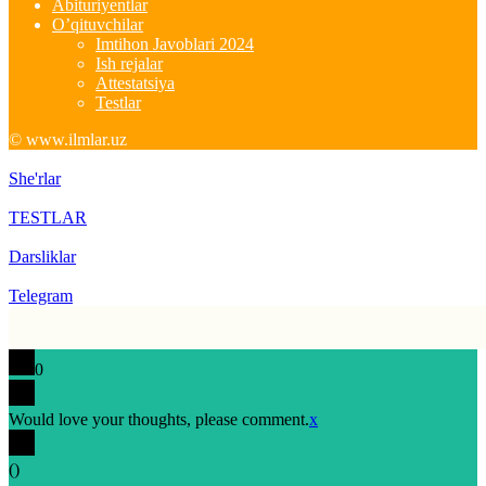
Abituriyentlar
O’qituvchilar
Imtihon Javoblari 2024
Ish rejalar
Attestatsiya
Testlar
© www.ilmlar.uz
She'rlar
TESTLAR
Darsliklar
Telegram
0
Would love your thoughts, please comment.
x
(
)